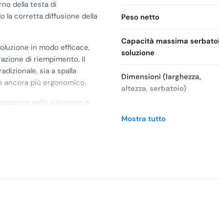
rno della testa di
 la corretta diffusione della
Peso netto
Capacità massima serbato
 soluzione in modo efficace,
soluzione
razione di riempimento. Il
dizionale, sia a spalla
Dimensioni (larghezza,
ore ancora più ergonomico.
altezza, serbatoio)
rogazione della soluzione in
Brand
a trattare. Il regolatore di
Mostra tutto
 nebulizzata, che può variare
SKU
iquido utilizzato.
ta da goccioline con un
Queste dimensioni
ù a lungo nell’aria e di
tendo la massima resa del