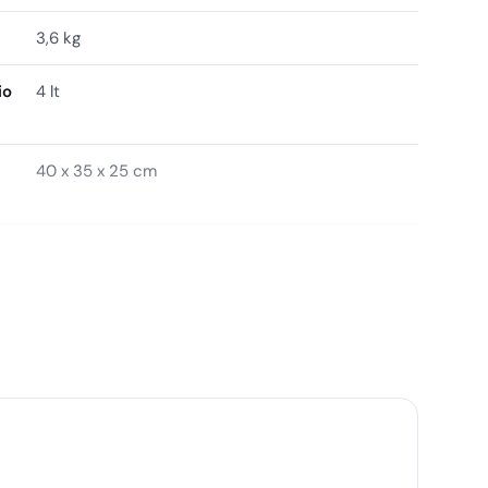
3,6 kg
io
4 lt
40 x 35 x 25 cm
Copyr
8007914006540