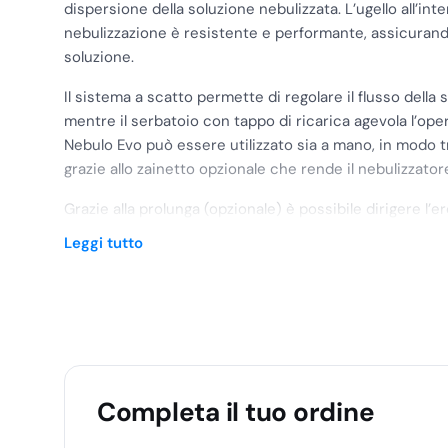
dispersione della soluzione nebulizzata. L’ugello all’inte
nebulizzazione è resistente e performante, assicurando
soluzione.
Il sistema a scatto permette di regolare il flusso della
mentre il serbatoio con tappo di ricarica agevola l’ope
Nebulo Evo può essere utilizzato sia a mano, in modo tra
grazie allo zainetto opzionale che rende il nebulizzat
Grazie alla prolunga (opzionale) è possibile dirigere l’e
modo ottimale, raggiungendo anche i punti più difficili d
Leggi tutto
flusso permette di monitorare la quantità di soluzione
da 60 a 220 ml al minuto a seconda della viscosità del l
La nebbia prodotta dal Nebulo Evo è ottimale, compos
diametro
compreso tra 5 e 30 micron (spettro ULV). 
permettono alla soluzione di rimanere in sospensione pi
raggiungere in modo efficace l’area da trattare, garan
Completa il tuo ordine
prodotto.