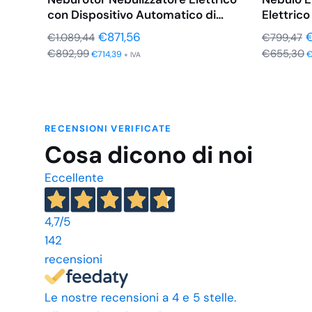
con Dispositivo Automatico di
Elettrico
Rotazione
e…
Il
Il
Il
€
871,56
€
1.089,44
€
799,47
€
892,99
€
655,30
prezzo
prezzo
p
€
714,39
+ IVA
originale
attuale
o
era:
è:
e
€1.089,44.
€871,56.
€
RECENSIONI VERIFICATE
Cosa dicono di noi
Eccellente
4,7
/5
142
recensioni
Le nostre recensioni a 4 e 5 stelle.