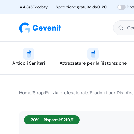
4.8/5
Feedaty
·
Spedizione gratuita da
€120
·
Pre
Cer
Articoli Sanitari
Attrezzature per la Ristorazione
Home
Shop
Pulizia professionale
Prodotti per Disinfe
/
/
/
-20%
— Risparmi
€
210,91