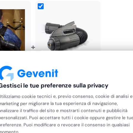
i di trasporto, Settore
+
r Trattamenti a Freddo
lo Evo per
Prolunga per Nebulo Evo
e Elettrico
Nebulizzatore Elettrico per
Gestisci le tue preferenze sulla privacy
Trattamenti…
Il
Il
Il
Il
€
230,32
€
467,83
€
374,26
prezzo
prezzo
prezzo
prezzo
Utilizziamo cookie tecnici e, previo consenso, cookie di analisi e
originale
attuale
originale
attuale
marketing per migliorare la tua esperienza di navigazione,
era:
è:
era:
è:
analizzare il traffico del sito e mostrarti contenuti e pubblicità
€287,90.
€230,32.
€467,83.
€374,26.
personalizzati. Puoi accettare tutti i cookie oppure gestire le tu
preferenze. Puoi modificare o revocare il consenso in qualsiasi
momento.