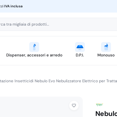
zzi
IVA inclusa
ca tra migliaia di prodotti...
Dispenser, accessori e arredo
D.P.I.
Monouso
stazione
Insetticidi
Nebulo Evo Nebulizzatore Elettrico per Trat
/
/
Nebulo