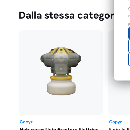
Dalla stessa categoria
P
Copyr
Copyr
Neburotor Nebulizzatore Elettrico
Nebulo E