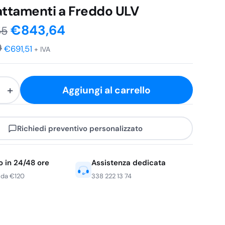
attamenti a Freddo ULV
Il
Il
€
843,64
55
9
prezzo
prezzo
€
691,51
+ IVA
originale
attuale
+
era:
è:
Aggiungi al carrello
€1.054,55.
€843,64.
tore
Richiedi preventivo personalizzato
o in 24/48 ore
Assistenza dedicata
ti
 da €120
338 222 13 74