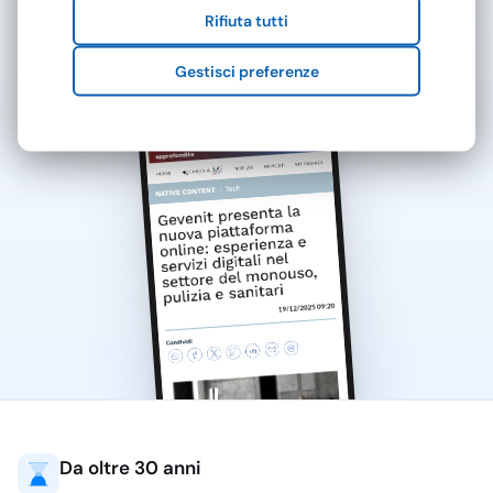
conviene orientarsi su
Rifiuta tutti
acciaio verniciato, inox o
MilanoFinanza.it
—
metallo zincato,
Gestisci preferenze
soprattutto quando il
contenitore resta in
esterno o in zone di
forte passaggio.
L’acciaio inox è
preferibile vicino a
ingressi, hall e ambienti
dove l’arredo deve
rimanere curato; la
verniciatura nera o
grigio scuro nasconde
meglio segni e sporco
leggero; le finiture chiare
aiutano invece a
rendere visibile il punto
Da oltre 30 anni
di raccolta.