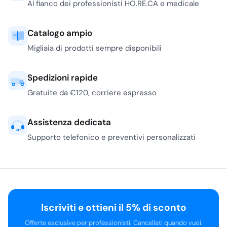
Al fianco dei professionisti HO.RE.CA e medicale
Il corpo del contenitore
deve essere abbastanza
Catalogo ampio
stabile da non ribaltarsi
con urti accidentali. Nei
Migliaia di prodotti sempre disponibili
contesti esposti, come
dehors, cortili interni e
Spedizioni rapide
aree fumatori aziendali,
Gratuite da €120, corriere espresso
è utile scegliere modelli
con base ampia o
predisposizione per il
Assistenza dedicata
fissaggio al suolo. Il
Supporto telefonico e preventivi personalizzati
posacenere integrato
con griglia
è più pratico
per l’uso continuativo,
perché consente di
spegnere la sigaretta
senza riempire subito la
Iscriviti e ottieni il 5% di sconto
vaschetta di residui
Offerte esclusive per professionisti. Cancellati quando vuoi.