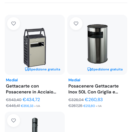
Spedizione gratuita
Spedizione gratuita
Medial
Medial
Gettacarte con
Posacenere Gettacarte
Posacenere in Acciaio
Inox 50L Con Griglia e
Grigio Chiaro-Grigio
Secchio…
Il
Il
Il
Il
€
434,72
€
260,83
€
543,40
€
326,04
Scuro…
€
445,41
€
267,25
prezzo
prezzo
prezzo
prezzo
€
356,33
€
213,80
+ IVA
+ IVA
originale
attuale
originale
attuale
era:
è:
era:
è:
€543,40.
€434,72.
€326,04.
€260,83.