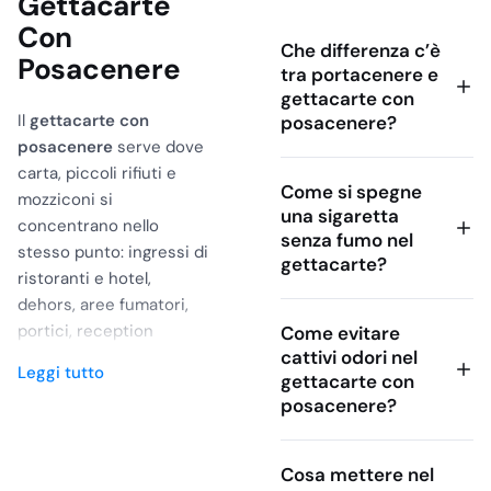
Gettacarte
Con
Che differenza c’è
Posacenere
tra portacenere e
gettacarte con
Il
gettacarte con
posacenere?
posacenere
serve dove
carta, piccoli rifiuti e
Come si spegne
mozziconi si
una sigaretta
concentrano nello
senza fumo nel
stesso punto: ingressi di
gettacarte?
ristoranti e hotel,
dehors, aree fumatori,
portici, reception
Come evitare
cattivi odori nel
esterne, spazi comuni di
Leggi tutto
gettacarte con
uffici, mense e strutture
posacenere?
ricettive. La scelta non
va fatta solo in base
all’estetica: contano
Cosa mettere nel
capacità, stabilità,