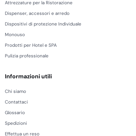
manutenzione. Se il
Attrezzature per la Ristorazione
contenitore viene usato
Dispenser, accessori e arredo
vicino a sale colazione,
bar o zone di transito
Dispositivi di protezione Individuale
alimentare, è corretto
Monouso
inserirlo nel piano di
pulizia previsto dalle
Prodotti per Hotel e SPA
procedure
HACCP
,
Pulizia professionale
mantenendolo separato
dalle aree di
preparazione e servizio.
Informazioni utili
Capacità, formato
Chi siamo
e punto di
installazione
Contattaci
La capacità va scelta in
Glossario
base al flusso, non alla
superficie disponibile.
Spedizioni
Un gettacarte con
Effettua un reso