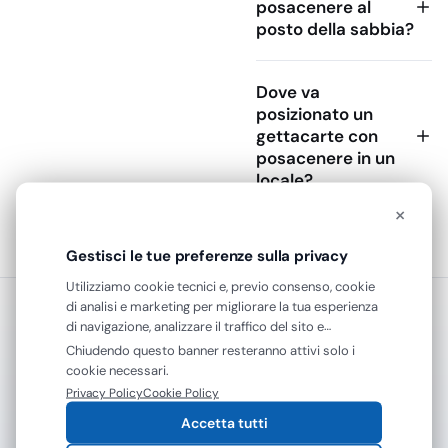
posacenere al
resistenza agli agenti
posto della sabbia?
atmosferici, facilità di
svuotamento e
Dove va
separazione tra cenere
posizionato un
e rifiuto. Un modello ben
gettacarte con
dimensionato riduce i
posacenere in un
conferimenti a terra,
locale?
rende più rapida la
×
pulizia e mantiene
ordinato il punto di
Gestisci le tue preferenze sulla privacy
passaggio senza
moltiplicare i
Utilizziamo cookie tecnici e, previo consenso, cookie
di analisi e marketing per migliorare la tua esperienza
contenitori.
RASSEGNA STAMPA
di navigazione, analizzare il traffico del sito e
Parlano di noi
mostrarti contenuti e pubblicità personalizzati. Puoi
Materiali e
Chiudendo questo banner resteranno attivi solo i
accettare tutti i cookie oppure gestire le tue
struttura da
cookie necessari.
preferenze. Puoi modificare o revocare il consenso in
valutare
“Gevenit presenta la nuova piattaforma online:
Privacy Policy
Cookie Policy
qualsiasi momento.
esperienza e servizi digitali nel settore del monouso,
Accetta tutti
Per un uso professionale
pulizia e sanitari.”