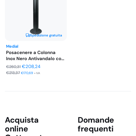
Spedizione gratuita
Medial
Posacenere a Colonna
Inox Nero Antivandalo con
Griglia…
Il
Il
€
208,24
€
260,31
€
213,37
prezzo
prezzo
€
170,69
+ IVA
originale
attuale
era:
è:
€260,31.
€208,24.
Acquista
Domande
online
frequenti