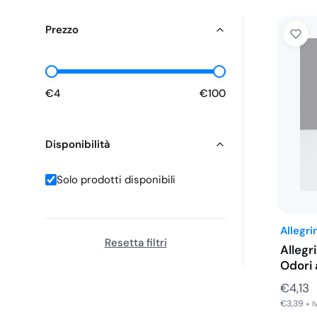
Prezzo
€4
€100
Disponibilità
Solo prodotti disponibili
Allegri
Resetta filtri
Allegr
Odori 
€
4,13
€
3,39
+ I