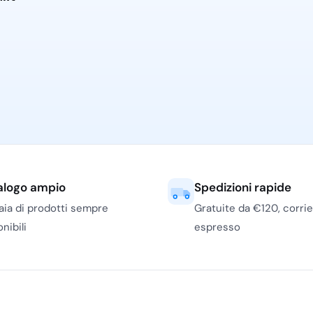
su punti localizzati:
cucce in strutture pet
ci lasciano odori persistenti.
riduce gli sprechi, utile
l’altro senza preparare una
o il consumo è regolare e
la resa, la compatibilità
di dosaggio. Su pavimenti
 passaggio del
mop
, senza
zimatico va usato quando
alogo ampio
Spedizioni rapide
stituto dei
detergenti per
iaia di prodotti sempre
Gratuite da €120, corri
nibili
espresso
nzione. Prima del
oco visibile, soprattutto
azione con panni in
aturare eccessivamente il
senza di prodotti