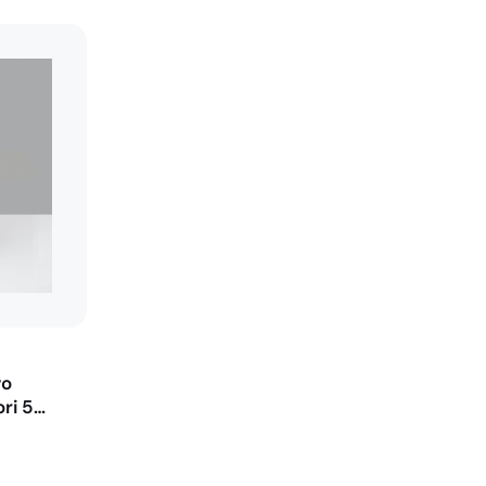
vo
ori 5…