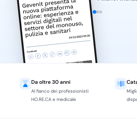
Il formato pronto all’uso è pratico per interventi rapidi 
pattumiere, angoli di servizio, tappeti tecnici, bagni, 
friendly, zone dove l’urina di cane o altri liquidi organi
Il flacone spray permette un’applicazione controllata e 
quando il personale deve intervenire tra un servizio e 
diluizione.
Il formato concentrato o additivo è più indicato quand
le aree da trattare sono ampie. In questo caso contano 
con carrelli di pulizia, secchi, nebulizzatori e sistemi 
lavabili si può integrare il trattamento con il corretto
confonderlo con un normale lavaggio quotidiano: l’en
Da oltre 30 anni
Cat
l’odore ha una matrice organica chiara e non come so
Al fianco dei professionisti
Migl
pavimenti professionali
impiegati nella routine.
HO.RE.CA e medicale
dispo
Su tessuti, imbottiti e superfici porose serve più atte
trattamento conviene provare il prodotto in una zona p
su moquette, sedute, tendaggi e rivestimenti. L’applic
microfibra
consente di distribuire il prodotto senza s
materiale. Per il personale addetto, soprattutto in pre