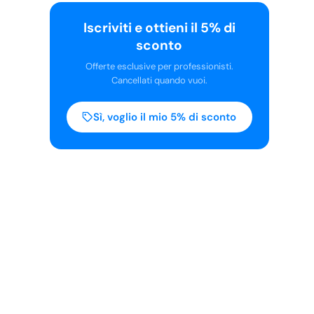
Iscriviti e ottieni il 5% di
sconto
Offerte esclusive per professionisti.
Cancellati quando vuoi.
Sì, voglio il mio 5% di sconto