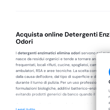
Acquista online Detergenti Enz
Odori
I
detergenti enzimatici elimina odori
servono nei punti
nasce da residui organici e tende a tornare anche dopo
frequentati, locali rifiuti, cucine, spogliatoi, camere di
ambulatori, RSA e aree tecniche. La scelta corretta n
dalla causa dell’odore, dal tipo di superficie e dal temp
durante il turno di pulizia. Per un uso professionale c
formulazioni biologiche, additivi batterico-enzimatici e 
evitando prodotti generici da banco quando il problem
Azione enzimatica e odori organici
Leggi tutto