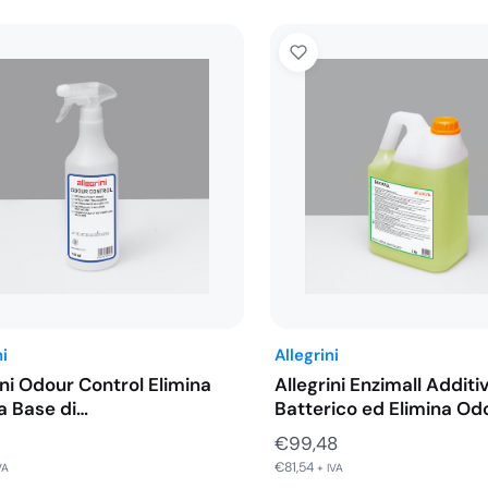
ni
Allegrini
ini Odour Control Elimina
Allegrini Enzimall Additi
a Base di…
Batterico ed Elimina Od
€
99,48
€
81,54
VA
+ IVA