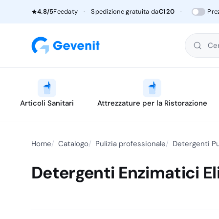
4.8/5
Feedaty
·
Spedizione gratuita da
€120
·
Pre
Cer
Articoli Sanitari
Attrezzature per la Ristorazione
Home
Catalogo
Pulizia professionale
Detergenti Pu
Detergenti Enzimatici E