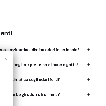
enti
nte enzimatico elimina odori in un locale?
×
tico scegliere per urina di cane o gatto?
te enzimatico sugli odori forti?
 assorbe gli odori o li elimina?
e