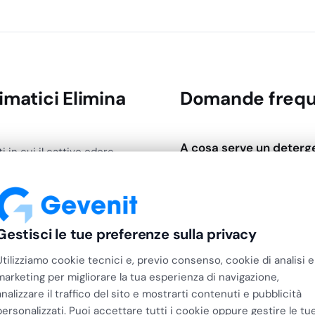
imatici Elimina
Domande frequ
A cosa serve un deterge
 in cui il cattivo odore
 il lavaggio: bagni molto
 hotel
pet
friendly,
Quale detergente enzima
on parte dal profumo, ma
o di contatto possibile
Gestisci le tue preferenze sulla privacy
Come si usa un detergen
onviene distinguere tra
neutralizzatori specifici,
Utilizziamo cookie tecnici e, previo consenso, cookie di analisi e
a è ricorrente.
marketing per migliorare la tua esperienza di navigazione,
Un detergente enzimatico
analizzare il traffico del sito e mostrarti contenuti e pubblicità
personalizzati. Puoi accettare tutti i cookie oppure gestire le tu