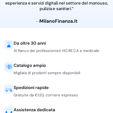
TNT
esperienza e servizi digitali nel settore del monouso,
Il formato più diffuso è il
pulizia e sanitari.”
rotolo in carta a
2 VELI
,
adatto a visite brevi,
MilanoFinanza.it
—
trattamenti estetici
leggeri, fisioterapia,
medicina di base e
Da oltre 30 anni
attività dove il lenzuolino
viene sostituito spesso.
Al fianco dei professionisti HO.RE.CA e medicale
I due strati migliorano la
tenuta rispetto al velo
Catalogo ampio
singolo e aiutano a
Migliaia di prodotti sempre disponibili
contenere piccole
quantità di umidità
senza rendere il
Spedizioni rapide
prodotto troppo spesso
Gratuite da €120, corriere espresso
o ingombrante.
I rotoli in
PURA
Assistenza dedicata