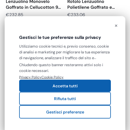
Lenzuolino Monovelo
Rotolo Lenzuolino
Goffrato in Cellucotton 95
Polietilene Goffrato e
m x…
Ovatta 68 m…
€
232,85
€
233,06
€
190,86
€
191,03
+ IVA
+ IVA
×
Gestisci le tue preferenze sulla privacy
Utilizziamo cookie tecnici e, previo consenso, cookie
di analisi e marketing per migliorare la tua esperienza
di navigazione, analizzare il traffico del sito e
mostrarti contenuti e pubblicità personalizzati. Puoi
Chiudendo questo banner resteranno attivi solo i
Spedizione gratuita
accettare tutti i cookie oppure gestire le tue
cookie necessari.
preferenze. Puoi modificare o revocare il consenso in
Privacy Policy
Cookie Policy
Gima
qualsiasi momento.
Lenzuolino Pediatrico
Accetta tutti
Punta a Punta 2 Veli 46…
ROIAL
Roial Rotolo Lenzuolino
€
267,35
Rifiuta tutti
TNT 60 cm x 70…
€
219,14
+ IVA
€
9,16
Gestisci preferenze
€
7,51
+ IVA