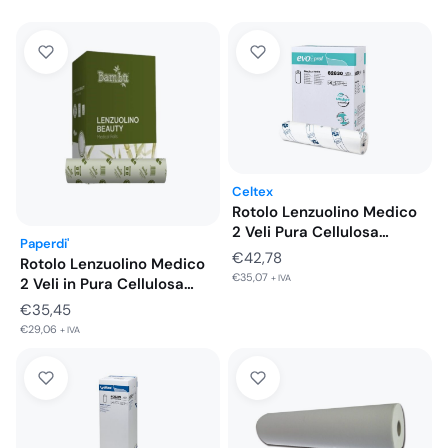
Celtex
Rotolo Lenzuolino Medico
2 Veli Pura Cellulosa
Paperdi'
Celtex…
€
42,78
Rotolo Lenzuolino Medico
€
35,07
+ IVA
2 Veli in Pura Cellulosa…
€
35,45
€
29,06
+ IVA