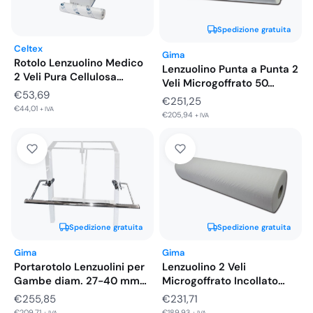
Spedizione gratuita
Celtex
Gima
Rotolo Lenzuolino Medico
Lenzuolino Punta a Punta 2
2 Veli Pura Cellulosa
Veli Microgoffrato 50…
Celtex…
€
53,69
€
251,25
€
44,01
+ IVA
€
205,94
+ IVA
Spedizione gratuita
Spedizione gratuita
Gima
Gima
Portarotolo Lenzuolini per
Lenzuolino 2 Veli
Gambe diam. 27-40 mm
Microgoffrato Incollato
o…
46m x 50…
€
255,85
€
231,71
€
209,71
€
189,93