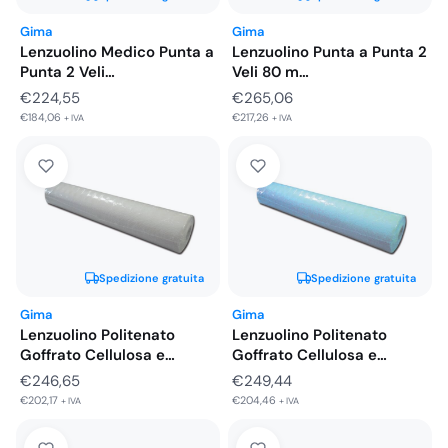
Gima
Gima
Lenzuolino Medico Punta a
Lenzuolino Punta a Punta 2
Punta 2 Veli
Veli 80 m…
Microgoffrato…
€
224,55
€
265,06
€
184,06
€
217,26
+ IVA
+ IVA
Spedizione gratuita
Spedizione gratuita
Gima
Gima
Lenzuolino Politenato
Lenzuolino Politenato
Goffrato Cellulosa e
Goffrato Cellulosa e
Polietilene 50 m…
Polietilene 50 m…
€
246,65
€
249,44
€
202,17
€
204,46
+ IVA
+ IVA