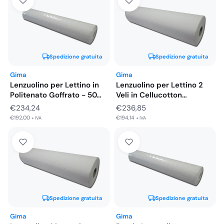
Spedizione gratuita
Spedizione gratuita
Gima
Gima
Lenzuolino per Lettino in
Lenzuolino per Lettino 2
Politenato Goffrato - 50…
Veli in Cellucotton
Goffrato…
€
234,24
€
236,85
€
192,00
€
194,14
+ IVA
+ IVA
Spedizione gratuita
Spedizione gratuita
Gima
Gima