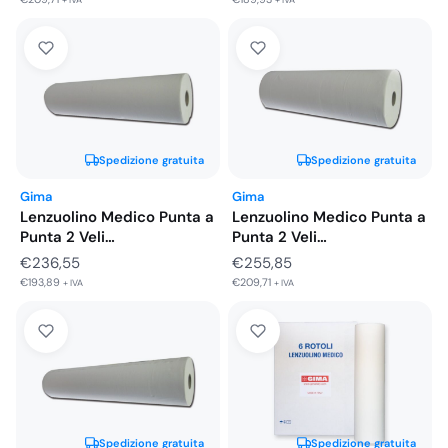
+ IVA
+ IVA
Spedizione gratuita
Spedizione gratuita
Gima
Gima
Lenzuolino Medico Punta a
Lenzuolino Medico Punta a
Punta 2 Veli
Punta 2 Veli
Microgoffrato…
Microgoffrato…
€
236,55
€
255,85
€
193,89
€
209,71
+ IVA
+ IVA
Spedizione gratuita
Spedizione gratuita