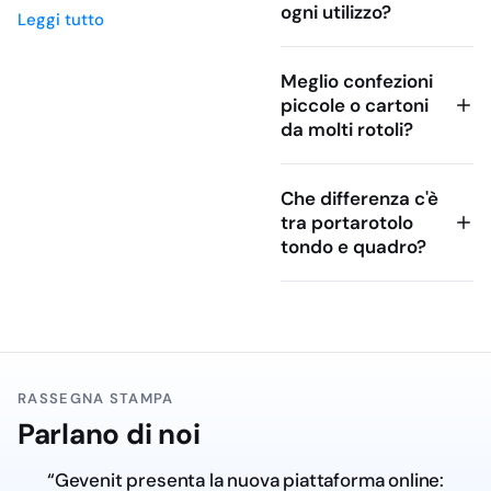
parte della procedura. La
ogni utilizzo?
Leggi tutto
scelta corretta non
dipende solo dalla
Meglio confezioni
larghezza del lettino:
piccole o cartoni
contano materiale,
da molti rotoli?
assorbenza, resistenza
allo strappo, lunghezza
del rotolo, pretaglio,
Che differenza c'è
ingombro a magazzino e
tra portarotolo
tipo di attività svolta. Per
tondo e quadro?
acquisti professionali,
conviene valutare il
costo per metro e non
solo il prezzo del singolo
rotolo, soprattutto se il
consumo è continuativo.
RASSEGNA STAMPA
Parlano di noi
Materiali: carta,
pura cellulosa e
“Gevenit presenta la nuova piattaforma online: