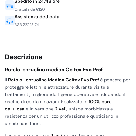
Spedito in 24/48 ore
Gratuita da €120
Assistenza dedicata
338 222 13 74
Descrizione
Rotolo lenzuolino medico
Celtex Evo Prof
Il
Rotolo Lenzuolino Medico Celtex Evo Prof
è pensato per
proteggere lettini e attrezzature durante visite e
trattamenti, migliorando l’igiene operativa e riducendo il
rischio di contaminazioni. Realizzato in
100%
pura
cellulosa
e in versione
2 veli
, unisce morbidezza e
resistenza per un utilizzo professionale quotidiano in
ambito sanitario.
Lenzuolino in carta a
2 veli
, colore bianco, con