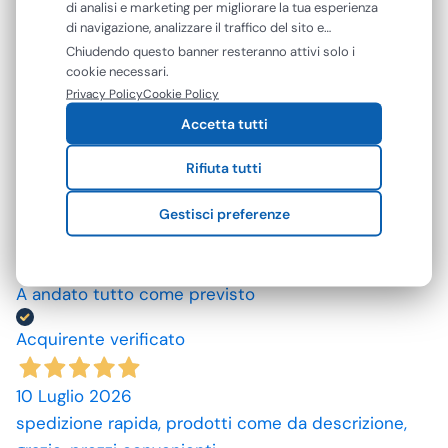
di analisi e marketing per migliorare la tua esperienza
di navigazione, analizzare il traffico del sito e
4,7
/5
mostrarti contenuti e pubblicità personalizzati. Puoi
Chiudendo questo banner resteranno attivi solo i
accettare tutti i cookie oppure gestire le tue
cookie necessari.
142
preferenze. Puoi modificare o revocare il consenso in
Privacy Policy
Cookie Policy
recensioni
qualsiasi momento.
Accetta tutti
Le nostre recensioni a 4 e 5 stelle.
Rifiuta tutti
Clicca qui per leggerle tutte >
Precedente
Successivo
Gestisci preferenze
23 Luglio 2026
A andato tutto come previsto
Acquirente verificato
10 Luglio 2026
spedizione rapida, prodotti come da descrizione,