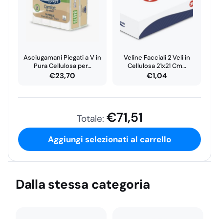
lesa.
Non utilizzare
in ambiente sterile: il contatto con
attrezzature sterili non garantisce il mantenimento della
sterilità.
Monouso:
non riutilizzare. In caso di contatto con fluidi,
Asciugamani Piegati a V in
Veline Facciali 2 Veli in
Pura Cellulosa per…
Cellulosa 21x21 Cm…
smaltire correttamente.
€
23,70
€
1,04
Smaltire secondo le normative locali.
€
71,51
Totale:
Aggiungi selezionati al carrello
Dalla stessa categoria