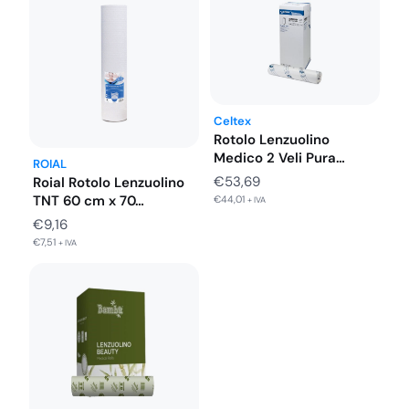
Celtex
Rotolo Lenzuolino
Medico 2 Veli Pura
ROIAL
Cellulosa Celtex…
€
53,69
Roial Rotolo Lenzuolino
TNT 60 cm x 70…
€
44,01
+ IVA
€
9,16
€
7,51
+ IVA