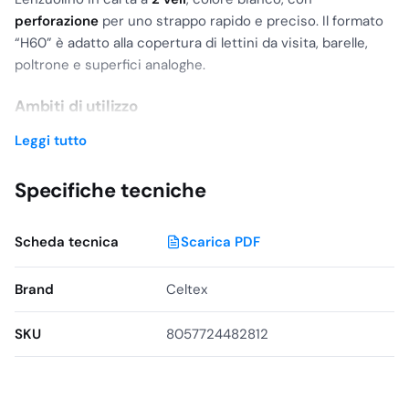
perforazione
per uno strappo rapido e preciso. Il formato
“H60” è adatto alla copertura di lettini da visita, barelle,
poltrone e superfici analoghe.
Ambiti di utilizzo
Ambulatori e
studi medici
Leggi tutto
Cliniche
e strutture sanitarie
Specifiche tecniche
Ospedali
Visite mediche e
trattamenti ambulatoriali
Scheda tecnica
Scarica PDF
Superfici compatibili
Lettini da visita
Brand
Celtex
Barelle
SKU
8057724482812
Poltrone
Superfici
asciutte
dedicate all’appoggio del paziente
Caratteristiche principali