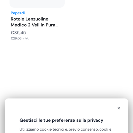
Paperdi'
Rotolo Lenzuolino
Medico 2 Veli in Pura
Cellulosa…
€
35,45
€
29,06
+ IVA
×
RECENSIONI VERIFICATE
Cosa dicono di noi
Gestisci le tue preferenze sulla privacy
Eccellente
Utilizziamo cookie tecnici e, previo consenso, cookie