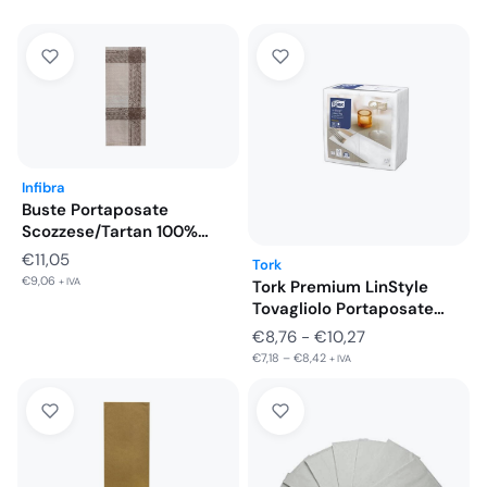
Infibra
Buste Portaposate
Scozzese/Tartan 100%
Pura Cellulosa 125 PZ
€
11,05
Tork
€
9,06
+ IVA
Tork Premium LinStyle
Tovagliolo Portaposate
39X39 AirLaid 50…
Fascia
€
8,76
-
€
10,27
€
7,18
–
€
8,42
di
+ IVA
prezzo:
da
€8,76
a