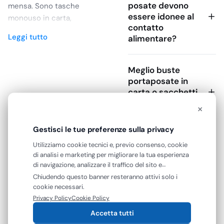
posate devono
mensa. Sono tasche
essere idonee al
monouso in carta,
contatto
cartapaglia, cellulosa o
Leggi tutto
alimentare?
materiali effetto tessile
che raccolgono
forchetta, coltello,
Meglio buste
cucchiaio e spesso un
portaposate in
tovagliolo già abbinato.
carta o sacchetti
Per un ristorante con
portaposate in
×
stoffa?
rotazione rapida, per un
bar con tavoli esterni o
Gestisci le tue preferenze sulla privacy
per un banqueting con
Posso
Utilizziamo cookie tecnici e, previo consenso, cookie
coperti preparati in
di analisi e marketing per migliorare la tua esperienza
personalizzare le
anticipo, evitano la
di navigazione, analizzare il traffico del sito e
buste portaposate
piegatura manuale del
mostrarti contenuti e pubblicità personalizzati. Puoi
Chiudendo questo banner resteranno attivi solo i
con logo e colori?
accettare tutti i cookie oppure gestire le tue
tovagliolo e riducono il
cookie necessari.
preferenze. Puoi modificare o revocare il consenso in
contatto diretto con le
Privacy Policy
Cookie Policy
qualsiasi momento.
Quando evitare le
posate durante la mise
Accetta tutti
buste portaposate
en place. La scelta va