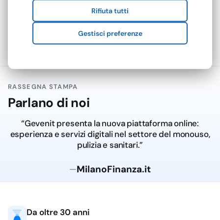
fai da te con
fatta sul materiale, sul
Rifiuta tutti
tovaglioli?
formato della tasca, sul
tovagliolo incluso e sul
Gestisci preferenze
contesto d’uso, non solo
sul decoro.
Materiali: carta,
cartapaglia e
RASSEGNA STAMPA
airlaid non
Parlano di noi
lavorano allo
stesso modo
“Gevenit presenta la nuova piattaforma online:
esperienza e servizi digitali nel settore del monouso,
La carta in
pura
pulizia e sanitari.”
cellulosa
è indicata per
chi cerca una busta
MilanoFinanza.it
—
pulita, uniforme e adatta
a servizi quotidiani con
buon ricambio. È stabile,
ha una resa grafica
Da oltre 30 anni
ordinata e si abbina