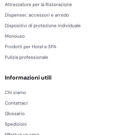
Attrezzature per la Ristorazione
all’aperto, meglio
verificare spessore,
Dispenser, accessori e arredo
chiusura e tenuta della
Dispositivi di protezione Individuale
carta.
Monouso
L’airlaid, spesso usato
nei tovaglioli
Prodotti per Hotel e SPA
portaposate di fascia più
Pulizia professionale
alta, offre mano più
morbida e consistenza
simile al tessuto. Il Tork
Informazioni utili
Premium LinStyle
tovagliolo portaposate
Chi siamo
39×39 in AirLaid da 50
Contattaci
pezzi, disponibile in vari
colori, è pensato per
Glossario
tavole curate, hotel, sale
Spedizioni
colazione, eventi e
ristoranti dove il
Effettua un reso