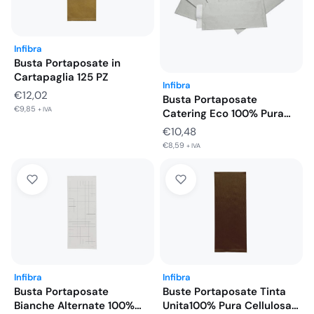
€10,27
Infibra
Busta Portaposate in
Cartapaglia 125 PZ
Infibra
€
12,02
Busta Portaposate
€
9,85
+ IVA
Catering Eco 100% Pura
Cellulosa 125…
€
10,48
€
8,59
+ IVA
Infibra
Infibra
Busta Portaposate
Buste Portaposate Tinta
Bianche Alternate 100%
Unita100% Pura Cellulosa