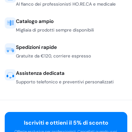
Al fianco dei professionisti HO.RE.CA e medicale
bene a tovaglie e
tovagliette monouso. Le
proposte di
Infibra
,
Catalogo ampio
come le buste
Migliaia di prodotti sempre disponibili
portaposate scozzesi in
pura cellulosa da 125
Spedizioni rapide
pezzi o le versioni tinta
unita, sono adatte a
Gratuite da €120, corriere espresso
trattorie, pizzerie,
mense aziendali e locali
Assistenza dedicata
informali che vogliono
Supporto telefonico e preventivi personalizzati
una tavola già composta
senza perdere tempo in
preparazione.
La cartapaglia ha un
aspetto più rustico e
caldo. Conviene per
Iscriviti e ottieni il 5% di sconto
agriturismi, bistrot,
Offerte esclusive per professionisti. Cancellati quando vuoi.