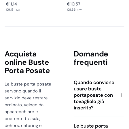
Pura Cellulosa 125…
125 PZ
€
11,14
€
10,57
€
9,13
€
8,66
+ IVA
+ IVA
Acquista
Domande
online Buste
frequenti
Porta Posate
Quando conviene
Le
buste porta posate
usare buste
servono quando il
portaposate con
servizio deve restare
tovagliolo già
ordinato, veloce da
inserito?
apparecchiare e
coerente tra sala,
dehors, catering e
Le buste porta