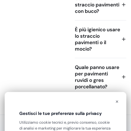
acqua, detergente
straccio pavimenti
residuo, schizzi in
con buco?
cucina, impronte nelle
sale e sporco localizzato
È più igienico usare
nei punti di passaggio.
lo straccio
La scelta corretta
pavimenti o il
dipende da fibra,
mocio?
formato, capacità di
assorbimento e modo
d’uso: a mano, avvolto
Quale panno usare
sullo spazzolone, con
per pavimenti
foro centrale oppure
ruvidi o gres
porcellanato?
abbinato a un sistema di
risciacquo.
×
Materiali: cotone,
microfibra e fibre
Gestisci le tue preferenze sulla privacy
miste
Utilizziamo cookie tecnici e, previo consenso, cookie
Il cotone è la scelta più
RASSEGNA STAMPA
di analisi e marketing per migliorare la tua esperienza