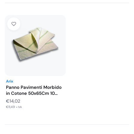
Arix
Panno Pavimenti Morbido
in Cotone 50x65Cm 10
Pezzi
€
14,02
€
11,49
+ IVA