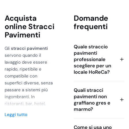
Acquista
Domande
online Stracci
frequenti
Pavimenti
Quale straccio
Gli
stracci pavimenti
pavimenti
servono quando il
professionale
lavaggio deve essere
scegliere per un
rapido, ripetibile e
locale HoReCa?
compatibile con
superfici diverse, senza
passare a sistemi più
Quali stracci
pavimenti non
ingombranti. In
graffiano gres e
ristoranti, bar, hotel,
marmo?
mense e strutture
Leggi tutto
sanitarie, lo straccio
resta utile per asciugare
Come si usa uno