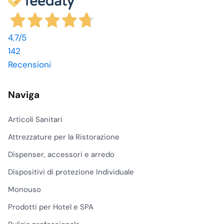
consumarsi prima.
Le fibre miste, spesso
4,7
/5
con viscosa, poliestere
o altre componenti
142
sintetiche, cercano un
Recensioni
equilibrio tra
assorbimento,
Naviga
scorrevolezza e durata.
Sono utili nei turni di
Articoli Sanitari
pulizia frequenti, perché
asciugano più in fretta
Attrezzature per la Ristorazione
rispetto ad alcuni panni
Dispenser, accessori e arredo
pesanti in cotone e
mantengono una buona
Dispositivi di protezione Individuale
stabilità durante il
Monouso
lavaggio.
Prodotti per Hotel e SPA
Formato e