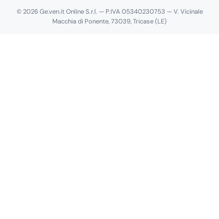
Spedizioni
Effettua un reso
Termini e condizioni
Privacy Policy
Cookie Policy
Preferenze Cookie
© 2026 Ge.ven.it Online S.r.l. — P.IVA 05340230753 — V. Vicinale
Macchia di Ponente, 73039, Tricase (LE)