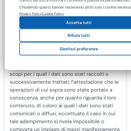
Puoi accettare tutti i cookie oppure gestire le tue preferenze. Puo
Chiudendo questo banner resteranno attivi solo i cookie necessa
In particolare, gli Utenti hanno il diritto di
modificare o revocare il consenso in qualsiasi momento.
Privacy Policy
Cookie Policy
ottenere: l’accesso, l’aggiornamento, la
Accetta tutti
rettificazione ovvero, quando vi hanno
interesse, l’integrazione dei dati; la
Rifiuta tutti
cancellazione, la trasformazione in forma
Gestisci preferenze
anonima o il blocco dei dati trattati in
violazione di legge, compresi quelli di cui non è
necessaria la conservazione in relazione agli
scopi per i quali i dati sono stati raccolti o
successivamente trattati; l’attestazione che le
operazioni di cui sopra sono state portate a
conoscenza, anche per quanto riguarda il loro
contenuto, di coloro ai quali i dati sono stati
comunicati o diffusi, eccettuato il caso in cui
tale adempimento si rivela impossibile o
comporta un impiego di mezzi manifestamente