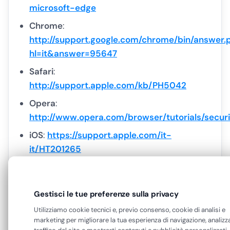
microsoft-edge
Chrome
:
http://support.google.com/chrome/bin/answer.
hl=it&answer=95647
Safari
:
http://support.apple.com/kb/PH5042
Opera
:
http://www.opera.com/browser/tutorials/securi
iOS
:
https://support.apple.com/it-
it/HT201265
Diritti degli Interessati
Gestisci le tue preferenze sulla privacy
Gli interessati hanno diritto di esercitare le
Utilizziamo cookie tecnici e, previo consenso, cookie di analisi e
facoltà previste agli artt. 7, 15-22 del
marketing per migliorare la tua esperienza di navigazione, analizza
Regolamento.
traffico del sito e mostrarti contenuti e pubblicità personalizzati.