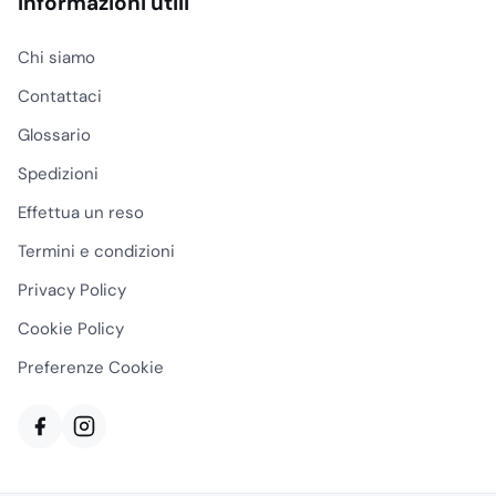
Articoli Sanitari
Attrezzature per la Ristorazione
Dispenser, accessori e arredo
Dispositivi di protezione Individuale
Monouso
Prodotti per Hotel e SPA
Pulizia professionale
Informazioni utili
Chi siamo
Contattaci
Glossario