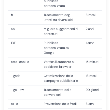
pubblicità
personalizzata
fr
Tracciamento degli
3 mesi
utenti tra diversi siti
sb
Migliora suggerimenti di
2 anni
contenuti
IDE
Pubblicità
1 anno
personalizzata su
Google
test_cookie
Verifica il supporto ai
15 minuti
cookie nel browser
_gads
Ottimizzazione delle
13 mesi
campagne pubblicitarie
_gcl_aw
Tracciamento delle
90 giorni
conversioni
ts_c
Prevenzione delle frodi
3 anni