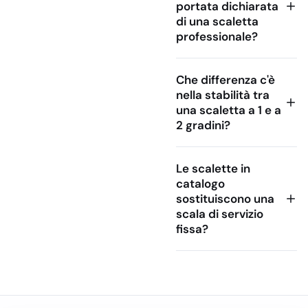
a stabilità, ingombro,
portata dichiarata
superficie di appoggio e
di una scaletta
frequenza d’uso, non
professionale?
solo all’altezza
raggiungibile. Una
Che differenza c'è
scaletta compatta può
nella stabilità tra
bastare per interventi
una scaletta a 1 e a
rapidi dietro al banco,
2 gradini?
mentre un trabattello è
preferibile quando
l’operatore deve
Le scalette in
catalogo
lavorare con entrambe
sostituiscono una
le mani libere e restare
scala di servizio
in quota per più tempo.
fissa?
Scala, scaletta o
trabattello: cosa
cambia nell’uso
professionale