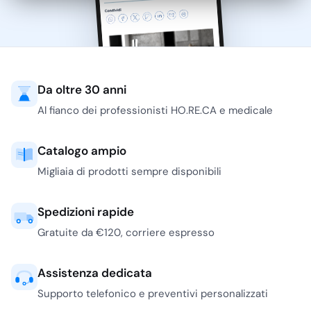
peso contenuto, mentre
l’acciaio cromato offre
una sensazione di
solidità utile nelle
scalette basse da
Da oltre 30 anni
servizio.
Al fianco dei professionisti HO.RE.CA e medicale
Il trabattello, invece, è
una piattaforma mobile
per lavori in altezza più
Catalogo ampio
lunghi: pulizia di vetrate
Migliaia di prodotti sempre disponibili
alte, manutenzione di
insegne interne,
Spedizioni rapide
tinteggiature leggere,
interventi in magazzini
Gratuite da €120, corriere espresso
con soffitti elevati. Per
quote importanti, come i
Assistenza dedicata
lavori che richiedono un
Supporto telefonico e preventivi personalizzati
trabattello da 6, 7 o 8