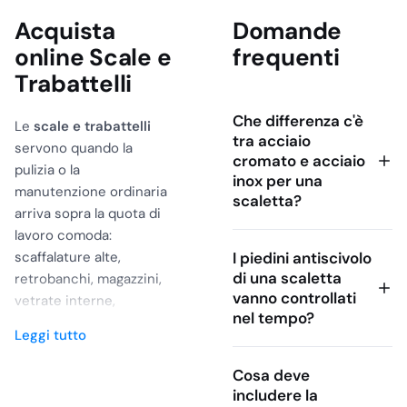
Acquista
Domande
online Scale e
frequenti
Trabattelli
Che differenza c'è
Le
scale e trabattelli
tra acciaio
servono quando la
cromato e acciaio
pulizia o la
inox per una
manutenzione ordinaria
scaletta?
arriva sopra la quota di
lavoro comoda:
scaffalature alte,
I piedini antiscivolo
di una scaletta
retrobanchi, magazzini,
vanno controllati
vetrate interne,
nel tempo?
controsoffitti, impianti di
Leggi tutto
aerazione, aree tecniche
di hotel, mense e RSA. La
Cosa deve
scelta va fatta pensando
includere la