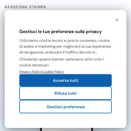
Una scala a gradini è
RASSEGNA STAMPA
indicata per accessi
Parlano di noi
brevi e ripetuti:
×
prendere materiale da
“Gevenit presenta la nuova piattaforma online:
uno scaffale, pulire il
Gestisci le tue preferenze sulla privacy
esperienza e servizi digitali nel settore del monouso,
bordo superiore di una
Utilizziamo cookie tecnici e, previo consenso, cookie
pulizia e sanitari.”
cappa, sostituire piccole
di analisi e marketing per migliorare la tua esperienza
forniture, raggiungere
di navigazione, analizzare il traffico del sito e
MilanoFinanza.it
—
armadi tecnici. Nei locali
mostrarti contenuti e pubblicità personalizzati. Puoi
Chiudendo questo banner resteranno attivi solo i
HoReCa conviene
accettare tutti i cookie oppure gestire le tue
cookie necessari.
preferenze. Puoi modificare o revocare il consenso in
scegliere modelli con
Privacy Policy
Cookie Policy
qualsiasi momento.
gradini ampi, piedini
Accetta tutti
antiscivolo e struttura
rigida, perché il
Rifiuta tutti
pavimento può essere
umido o trattato con
Gestisci preferenze
detergenti. Le
scale in
alluminio professionali
sono apprezzate per il