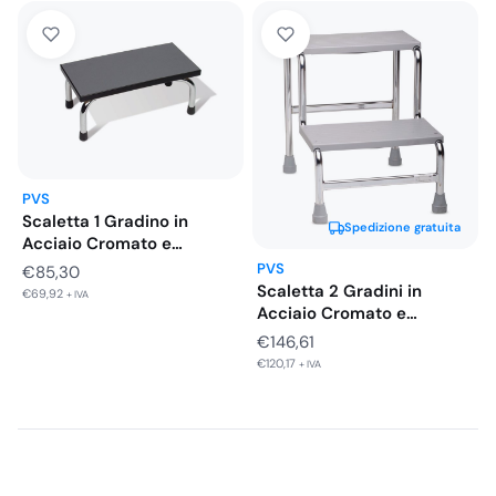
PVS
Scaletta 1 Gradino in
Spedizione gratuita
Acciaio Cromato e
Piedini…
PVS
€
85,30
Scaletta 2 Gradini in
€
69,92
+ IVA
Acciaio Cromato e
Piedini…
€
146,61
€
120,17
+ IVA