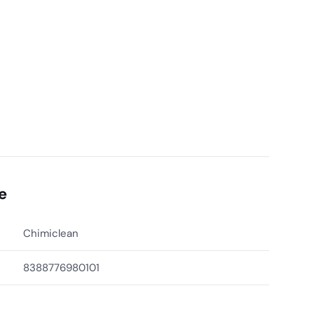
e
Chimiclean
8388776980101