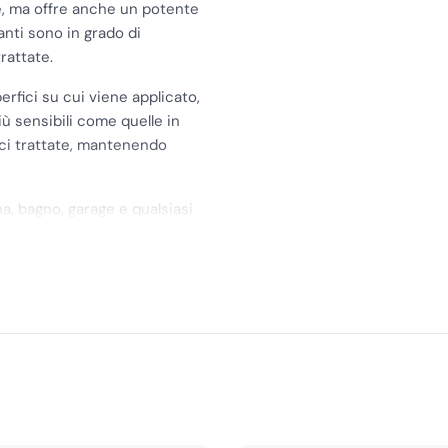
e, ma offre anche un potente
anti sono in grado di
trattate.
rfici su cui viene applicato,
iù sensibili come quelle in
fici trattate, mantenendo
ina, bagno, garage e qualsiasi
e. È sufficiente un solo
otto è altamente concentrato.
un prodotto completo che
e una igienizzazione delle
 la sua versatilità lo
zia e igiene.
ie sporca e pulire con un