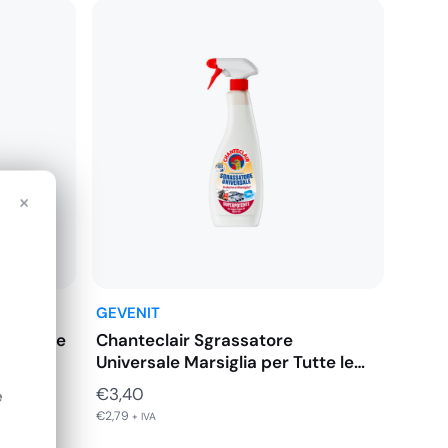
×
GEVENIT
assatore
Chanteclair Sgrassatore
Universale Marsiglia per Tutte le
Superfici…
€
3,40
e
€
2,79
+ IVA