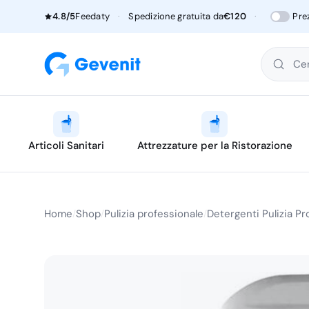
4.8/5
Feedaty
·
Spedizione gratuita da
€120
·
Pre
Cer
Articoli Sanitari
Attrezzature per la Ristorazione
Home
Shop
Pulizia professionale
Detergenti Pulizia Pr
/
/
/