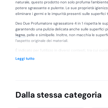
naturale, questo prodotto non solo profuma l’ambient
potere sgrassante e pulente. Le sue proprietà igienizz
eliminare i germi e le impurità presenti sulle superfici 
Deo Due Profumatore sgrassatore 4 in 1 rispetta le supe
garantendo una pulizia delicata anche sulle superfici p
legno
, pelle e similpelle. Inoltre, non macchia le super
l’aspetto originale dei materiali.
È indicato per l’utilizzo in diversi contesti, tra cui cuc
altra superficie che necessita di pulizia e igienizzazion
Leggi tutto
spruzzo per ottenere risultati efficaci, poiché il prod
In sintesi, Deo Due Profumatore sgrassatore 4 in 1 è 
offre una piacevole profumazione, una pulizia efficace 
superfici senza danneggiarle. La sua facilità di utilizzo e
rendono una scelta ideale per qualsiasi esigenza di puli
Dalla stessa categoria
ISTRUZIONI D’USO
Spruzzare su una spugna o direttamente sulla superfic