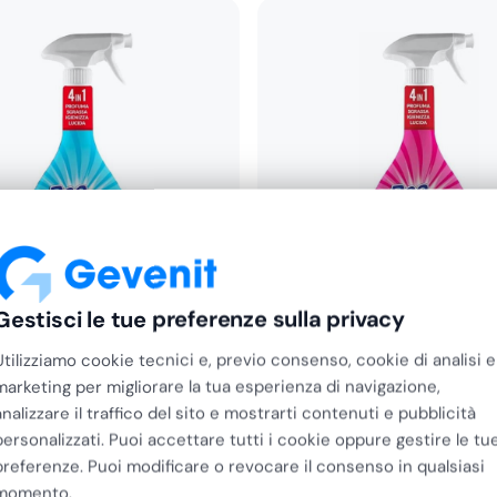
, garage e per superifici in
estare il prodotto su una
Gestisci le tue preferenze sulla privacy
an
Chimiclean
Utilizziamo cookie tecnici e, previo consenso, cookie di analisi e
Profumatore Sgrassatore
Deo Due Profumatore Sgr
marketing per migliorare la tua esperienza di navigazione,
 in…
600 ML 4 in…
analizzare il traffico del sito e mostrarti contenuti e pubblicità
€
5,96
personalizzati. Puoi accettare tutti i cookie oppure gestire le tu
€
4,89
+ IVA
preferenze. Puoi modificare o revocare il consenso in qualsiasi
momento.