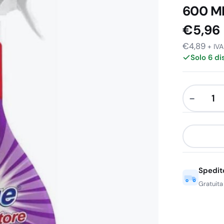
600 ML 
€
5,96
€
4,89
+ IVA
Solo 6 di
−
Deo
Due
Profumato
Sgrassato
600
Spedit
ML
4
Gratuita
in
1