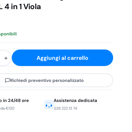
4 in 1 Viola
sponibili
+
Aggiungi al carrello
re
Richiedi preventivo personalizzato
re
o in 24/48 ore
Assistenza dedicata
 da €120
338 222 13 74