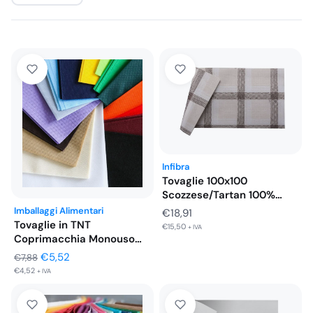
Infibra
Tovaglie 100x100
Scozzese/Tartan 100%
Pura Cellulosa 50 PZ
Imballaggi Alimentari
€
18,91
Tovaglie in TNT
€
15,50
+ IVA
Coprimacchia Monouso
per Ristoranti 45…
Il
Il
€
5,52
€
7,88
€
4,52
prezzo
prezzo
+ IVA
originale
attuale
era:
è: