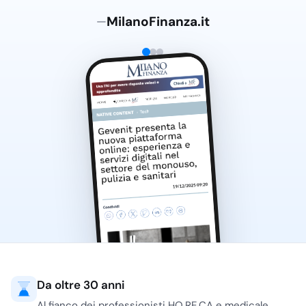
Tovaglie Monouso
MilanoFinanza.it
—
Accoppiate
Le
tovaglie monouso
accoppiate
sono
indicate quando serve
più corpo rispetto alla
carta semplice e una
superficie più stabile sul
tavolo. Sono adatte a
ristorazione con servizio
al piatto, eventi
aziendali, banchetti e
sale colazioni dove la
tavola deve restare
ordinata per tutta la
durata del servizio. La
parte accoppiata aiuta a
Da oltre 30 anni
contenere
Al fianco dei professionisti HO.RE.CA e medicale