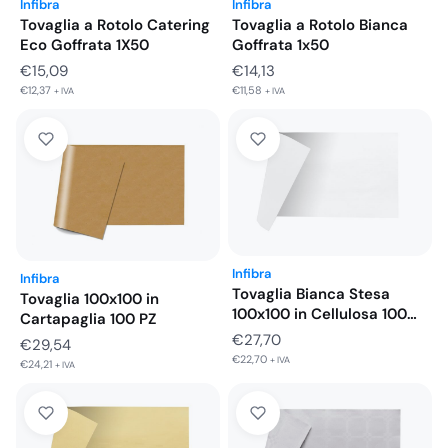
Infibra
Infibra
Tovaglia a Rotolo Catering
Tovaglia a Rotolo Bianca
Eco Goffrata 1X50
Goffrata 1x50
€
15,09
€
14,13
€
12,37
€
11,58
+ IVA
+ IVA
Infibra
Infibra
Tovaglia Bianca Stesa
Tovaglia 100x100 in
100x100 in Cellulosa 100
Cartapaglia 100 PZ
PZ
€
27,70
€
29,54
€
22,70
+ IVA
€
24,21
+ IVA