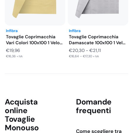
Infibra
Infibra
Tovaglie Coprimacchia
Tovaglie Coprimacchia
Vari Colori 100x100 1 Velo
Damascate 100x100 1 Velo
100%…
100% Pura…
Fascia
€
19,96
€
20,30
-
€
21,11
€
16,36
€
16,64
–
€
17,30
di
+ IVA
+ IVA
prezzo:
da
€20,30
a
€21,11
Acquista
Domande
online
frequenti
Tovaglie
Monouso
Come scegliere tra