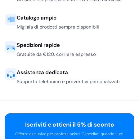
l’assorbimento e a dare
una mano più
Catalogo ampio
consistente, utile su
tavoli usati molte volte
Migliaia di prodotti sempre disponibili
durante la giornata.
Meglio sceglierle quando
Spedizioni rapide
il coperto richiede un
Gratuite da €120, corriere espresso
aspetto più curato, ma
non giustifica lavaggio,
stiratura e gestione del
Assistenza dedicata
tessile tradizionale.
Supporto telefonico e preventivi personalizzati
Tovaglie Monouso in
Carta
Le
tovaglie monouso in
carta
coprono i consumi
più ricorrenti di
Iscriviti e ottieni il 5% di sconto
trattorie, self service,
Offerte esclusive per professionisti. Cancellati quando vuoi.
mense, tavole calde e