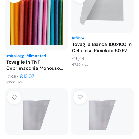
€7,88.
€5,52.
Infibra
Tovaglia Bianca 100x100 in
Cellulosa Riciclata 50 PZ
Imballaggi Alimentari
€
9,01
Tovaglie in TNT
€
7,39
+ IVA
Coprimacchia Monouso
per Ristoranti 45…
Il
Il
€
13,07
€
18,67
€
10,71
prezzo
prezzo
+ IVA
originale
attuale
era:
è:
€18,67.
€13,07.