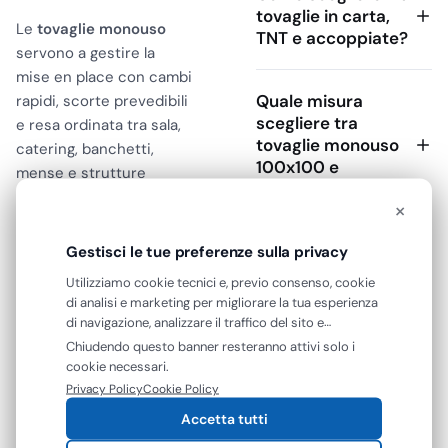
tovaglie in carta,
Le
tovaglie monouso
TNT e accoppiate?
servono a gestire la
mise en place con cambi
Quale misura
rapidi, scorte prevedibili
scegliere tra
e resa ordinata tra sala,
tovaglie monouso
catering, banchetti,
100x100 e
mense e strutture
140x140?
ricettive. In questa
×
categoria rientrano
tovaglie in carta, varianti
Gestisci le tue preferenze sulla privacy
Quando conviene
Leggi tutto
accoppiate e tovaglie in
usare un
Utilizziamo cookie tecnici e, previo consenso, cookie
TNT, da scegliere in base
coprimacchia
di analisi e marketing per migliorare la tua esperienza
a formato del tavolo, tipo
invece della
di navigazione, analizzare il traffico del sito e
tovaglia intera?
di servizio, livello
mostrarti contenuti e pubblicità personalizzati. Puoi
Chiudendo questo banner resteranno attivi solo i
accettare tutti i cookie oppure gestire le tue
estetico richiesto e
cookie necessari.
preferenze. Puoi modificare o revocare il consenso in
frequenza di ricambio.
Privacy Policy
Cookie Policy
Quali norme
qualsiasi momento.
Per un ristorante con
Accetta tutti
verificare per
doppio turno conviene
tovaglie monouso a