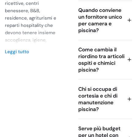
ricettive, centri
Quando conviene
benessere, B&B,
un fornitore unico
residence, agriturismi e
per camera e
reparti hospitality che
piscina?
devono tenere insieme
accoglienza, igiene,
continuità di servizio e
Come cambia il
Leggi tutto
controllo dei riordini. La
riordino tra articoli
categoria funziona come
ospiti e chimici
area di orientamento: da
piscina?
una parte gli articoli che
l’ospite incontra in
Chi si occupa di
camera, bagno e area
cortesia e chi di
wellness, dall’altra i
manutenzione
prodotti tecnici per la
piscina?
cura degli spazi esterni
e delle zone acqua. Per
un buyer professionale
Serve più budget
per un hotel con
la scelta non parte dal