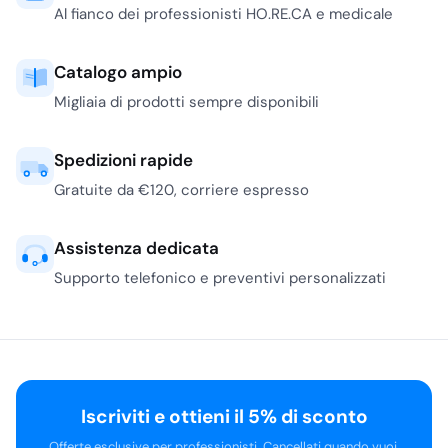
più vicini all’esperienza
Al fianco dei professionisti HO.RE.CA e medicale
dell’ospite: dispenser,
flaconi ricaricabili,
Catalogo ampio
accessori bagno,
Migliaia di prodotti sempre disponibili
ciabatte, cuffie doccia,
asciugacapelli e
dotazioni da camera. È
Spedizioni rapide
l’area da presidiare
Gratuite da €120, corriere espresso
quando si vuole una
linea cortesia
Assistenza dedicata
coordinata
, facile da
reintegrare e coerente
Supporto telefonico e preventivi personalizzati
con il livello della
struttura. Marchi come
Prija
sono indicati per
chi preferisce referenze
bagno con immagine
Iscriviti e ottieni il 5% di sconto
curata e formati
ricaricabili, mentre
Offerte esclusive per professionisti. Cancellati quando vuoi.