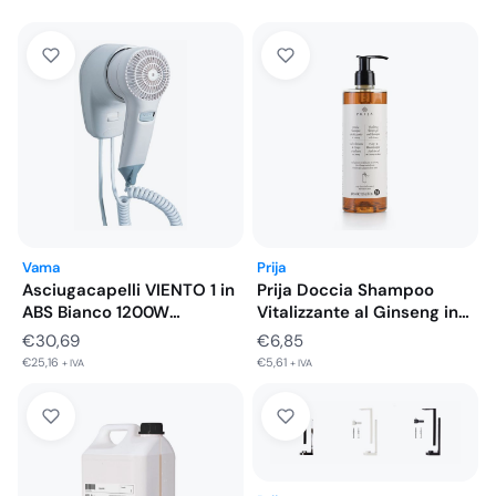
Vama
Prija
Asciugacapelli VIENTO 1 in
Prija Doccia Shampoo
ABS Bianco 1200W
Vitalizzante al Ginseng in
Dimensioni…
Flacone…
€
30,69
€
6,85
€
25,16
€
5,61
+ IVA
+ IVA