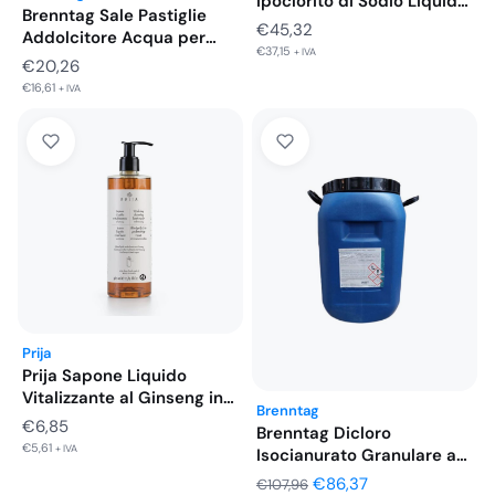
Ipoclorito di Sodio Liquido
Brenntag Sale Pastiglie
15 %…
€
45,32
Addolcitore Acqua per
€
37,15
+ IVA
Impianti Piscina…
€
20,26
€
16,61
+ IVA
Prija
Prija Sapone Liquido
Vitalizzante al Ginseng in
Brenntag
Flacone…
€
6,85
Brenntag Dicloro
€
5,61
+ IVA
Isocianurato Granulare a
Rapida Dissoluzione 56%…
Il
Il
€
86,37
€
107,96