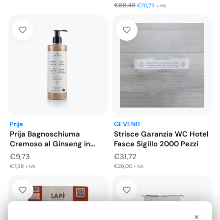
€
88,49
prezzo
prezzo
€
70,79
+ IVA
originale
attuale
era:
è:
€107,96.
€86,37.
Prija
GEVENIT
Prija Bagnoschiuma
Strisce Garanzia WC Hotel
Cremoso al Ginseng in
Fasce Sigillo 2000 Pezzi
Flacone da…
€
9,73
€
31,72
€
7,98
€
26,00
+ IVA
+ IVA
×