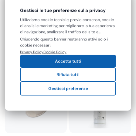
Gestisci le tue preferenze sulla privacy
Utilizziamo cookie tecnici e, previo consenso, cookie
di analisi e marketing per migliorare la tua esperienza
di navigazione, analizzare il traffico del sito e
mostrarti contenuti e pubblicità personalizzati. Puoi
Chiudendo questo banner resteranno attivi solo i
Piscina Semplice
GEVENIT
accettare tutti i cookie oppure gestire le tue
cookie necessari.
Kit Test in Gocce per la
Sacchetti Biancheria Hotel
preferenze. Puoi modificare o revocare il consenso in
Rilevazione PH…
Lavanderia Monouso
Privacy Policy
Cookie Policy
qualsiasi momento.
Polietilene 40x60 100…
€
17,86
€
23,99
Accetta tutti
€
14,64
€
19,66
+ IVA
+ IVA
Rifiuta tutti
Gestisci preferenze