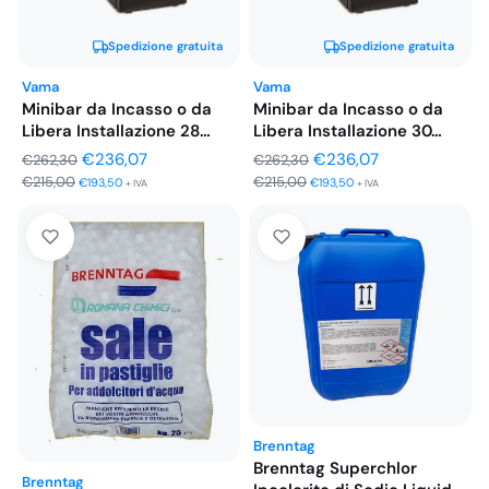
Spedizione gratuita
Spedizione gratuita
Vama
Vama
Minibar da Incasso o da
Minibar da Incasso o da
Libera Installazione 28…
Libera Installazione 30…
Il
Il
Il
Il
€
236,07
€
236,07
€
262,30
€
262,30
€
215,00
€
215,00
prezzo
prezzo
prezzo
prezzo
€
193,50
€
193,50
+ IVA
+ IVA
originale
attuale
originale
attuale
era:
è:
era:
è:
€262,30.
€236,07.
€262,30.
€236,07.
Brenntag
Brenntag Superchlor
Brenntag