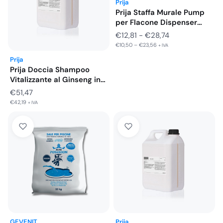
Prija
Prija Staffa Murale Pump
per Flacone Dispenser
380…
Fascia
€
12,81
-
€
28,74
€
10,50
–
€
23,56
di
+ IVA
prezzo:
Prija
Prija Doccia Shampoo
da
Vitalizzante al Ginseng in
€12,81
Tanica…
€
51,47
a
€
42,19
+ IVA
€28,74
GEVENIT
Prija