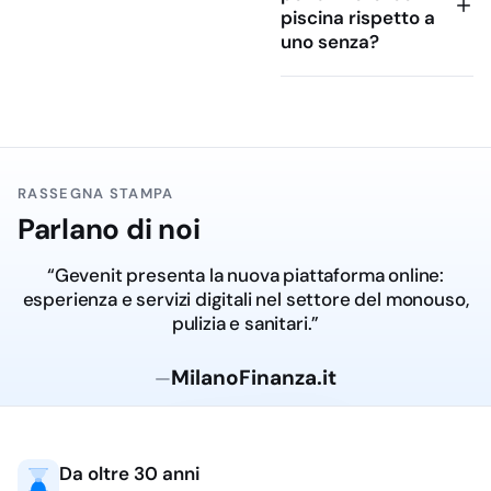
piscina rispetto a
singolo articolo, ma dal
uno senza?
flusso operativo: cosa
viene consumato ogni
giorno, cosa resta in
dotazione alla camera,
cosa serve al personale
per mantenere standard
RASSEGNA STAMPA
costanti senza
Parlano di noi
complicare il magazzino.
“Gevenit presenta la nuova piattaforma online:
Aree e
specializzazioni
esperienza e servizi digitali nel settore del monouso,
pulizia e sanitari.”
Attrezzature e Linea
Cortesia Hotel
MilanoFinanza.it
—
La sotto-categoria
dedicata ad
attrezzature
e linea cortesia per
Da oltre 30 anni
hotel
copre gli articoli