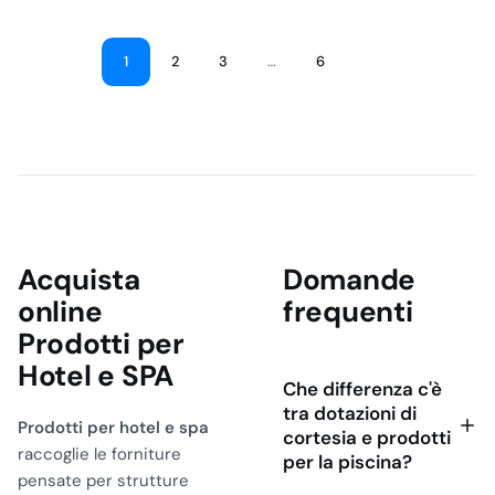
era:
è:
€45,58.
€36,47.
1
2
3
…
6
Acquista
Domande
online
frequenti
Prodotti per
Hotel e SPA
Che differenza c'è
tra dotazioni di
Prodotti per hotel e spa
cortesia e prodotti
raccoglie le forniture
per la piscina?
pensate per strutture