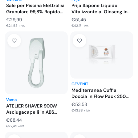
Sale per Piscina Elettrolisi
Prija Sapone Liquido
Granulare 99,8% Rapida
Vitalizzante al Ginseng in
Dissoluzione…
Tanica…
€
29,99
€
51,45
€
24,58
€
42,17
+ IVA
+ IVA
GEVENIT
Mediterranea Cuffia
Doccia in Flow Pack 250
Vama
Pezzi
€
53,53
ATELIER SHAVER 900W
€
43,88
+ IVA
Asciugacapelli in ABS
Bianco con…
€
88,44
€
72,49
+ IVA