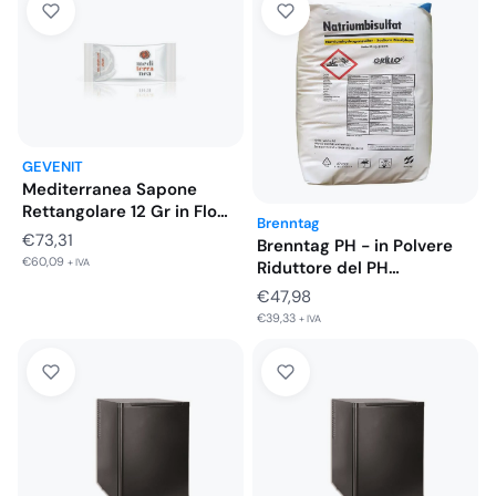
GEVENIT
Mediterranea Sapone
Rettangolare 12 Gr in Flow
Brenntag
Pack…
€
73,31
Brenntag PH - in Polvere
€
60,09
+ IVA
Riduttore del PH…
€
47,98
€
39,33
+ IVA