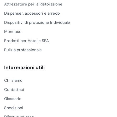
Attrezzature per la Ristorazione
cliente, ma decisiva per
la percezione
Dispenser, accessori e arredo
complessiva della
Dispositivi di protezione Individuale
struttura. Comprende
strumenti, consumabili e
Monouso
prodotti per il presidio
Prodotti per Hotel e SPA
delle zone piscina,
solarium, percorsi umidi
Pulizia professionale
e ambienti soggetti a
calcare, umidità e
Informazioni utili
passaggio frequente.
Qui conviene ragionare
Chi siamo
per frequenza d’uso,
compatibilità con le
Contattaci
superfici e sicurezza del
Glossario
personale, distinguendo
la pulizia ordinaria dagli
Spedizioni
interventi più tecnici.