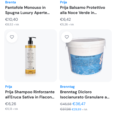
Brenta
Prija
Pantofole Monouso in
Prija Balsamo Protettivo
Spugna Luxury Aperte
alla Noce Verde in
Ciabatte Hotel…
Flacone…
€
10,40
€
6,42
€
8,52
€
5,26
+ IVA
+ IVA
Prija
Brenntag
Prija Shampoo Rinforzante
Brenntag Dicloro
all'Eruca Sativa in Flacone
Isocianurato Granulare a
da…
Rapida Dissoluzione 56%…
Il
Il
€
6,26
€
36,47
€
45,58
€
5,13
€
37,36
prezzo
prezzo
+ IVA
€
29,89
+ IVA
originale
attuale