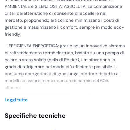
AMBIENTALE e SILENZIOSITA’ ASSOLUTA. La combinazione
di tali caratteristiche ci consente di eccellere nel
mercato, proponendo articoli che minimizzano i costi di
gestione e massimizzano il comfort, sempre in modo eco-
friendly.
– EFFICIENZA ENERGETICA: grazie ad un innovativo sistema
di raffreddamento termoelettrico, basato su una pompa di
calore a stato solido (cella di Peltier), i minibar sono in
grado di refrigerare nel modo più efficiente possibile. Il
consumo energetico è di gran lunga inferiore rispetto ai
modelli ad assorbimento, con un risparmio del 60%
all’anno.
– SOSTENIBILITA’ AMBIENTALE: il nostro sistema
Leggi tutto
refrigerante funziona in assenza di gas nocivi per l’uomo e
per l’ambiente, senza uso di ammoniaca come avviene nei
Specifiche tecniche
modelli ad assorbimento.
– SILENZIOSITA’ ASSOLUTA: il circuito di raffreddamento
allo stato solido funziona in totale assenza di vibrazioni e di