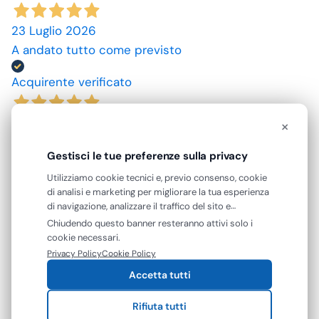
23 Luglio 2026
A andato tutto come previsto
Acquirente verificato
10 Luglio 2026
×
spedizione rapida, prodotti come da descrizione,
Gestisci le tue preferenze sulla privacy
grazie. prezzi convenienti.
Utilizziamo cookie tecnici e, previo consenso, cookie
di analisi e marketing per migliorare la tua esperienza
Acquirente verificato
di navigazione, analizzare il traffico del sito e
mostrarti contenuti e pubblicità personalizzati. Puoi
Chiudendo questo banner resteranno attivi solo i
09 Luglio 2026
accettare tutti i cookie oppure gestire le tue
cookie necessari.
preferenze. Puoi modificare o revocare il consenso in
ottimo prodotto.
Privacy Policy
Cookie Policy
qualsiasi momento.
Accetta tutti
Acquirente verificato
Rifiuta tutti