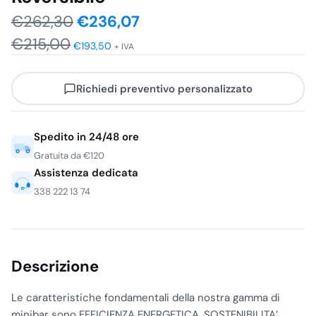
Il
Il
€
262,30
€
236,07
€
215,00
prezzo
prezzo
€
193,50
+ IVA
originale
attuale
Richiedi preventivo personalizzato
era:
è:
€262,30.
€236,07.
Spedito in 24/48 ore
Gratuita da €120
Assistenza dedicata
338 222 13 74
Descrizione
Le caratteristiche fondamentali della nostra gamma di
minibar sono EFFICIENZA ENERGETICA, SOSTENIBILITA’