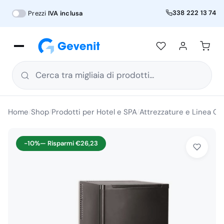
338 222 13 74
Prezzi
IVA inclusa
Cerca tra migliaia di prodotti...
Home
Shop
Prodotti per Hotel e SPA
Attrezzature e Linea Co
/
/
/
-10%
— Risparmi
€
26,23