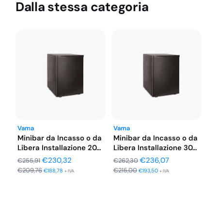
Dalla stessa categoria
Vama
Vama
Minibar da Incasso o da
Minibar da Incasso o da
Libera Installazione 20…
Libera Installazione 30…
Il
Il
Il
Il
€
230,32
€
236,07
€
255,91
€
262,30
€
209,76
€
215,00
prezzo
prezzo
prezzo
prezzo
€
188,78
€
193,50
+ IVA
+ IVA
originale
attuale
originale
attuale
era:
è:
era:
è:
€255,91.
€230,32.
€262,30.
€236,07.