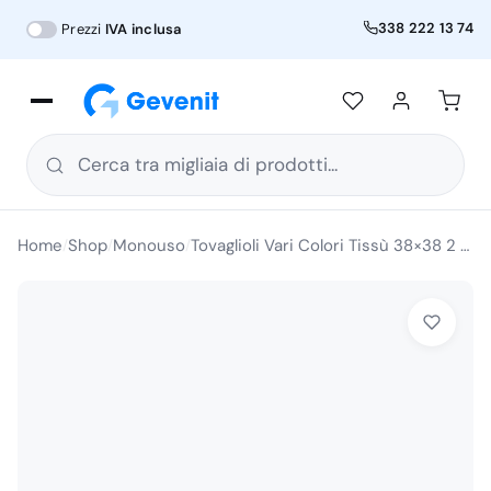
338 222 13 74
Prezzi
IVA inclusa
Cerca tra migliaia di prodotti...
Home
Shop
Monouso
Tovaglioli Vari Colori Tissù 38×38 2 Veli Punta a Punta Pura Cellulosa 40 PZ
/
/
/