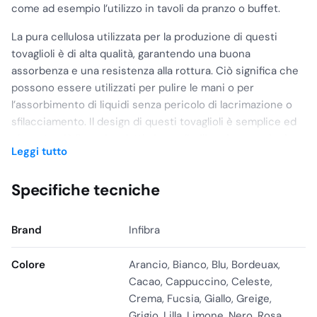
come ad esempio l’utilizzo in tavoli da pranzo o buffet.
La pura cellulosa utilizzata per la produzione di questi
tovaglioli è di alta qualità, garantendo una buona
assorbenza e una resistenza alla rottura. Ciò significa che
possono essere utilizzati per pulire le mani o per
l’assorbimento di liquidi senza pericolo di lacrimazione o
sfilacciamento. Il design di questi tovaglioli è semplice ed
elegante ciò li rende adatti sia per l’utilizzo in occasioni
Leggi tutto
formali che casuali.
Essendo realizzati interamente in cellulosa, questi
Specifiche tecniche
tovaglioli sono anche biodegradabili e rispettosi
dell’ambiente, una scelta sostenibile per coloro che
Brand
Infibra
desiderano ridurre il proprio impatto ambientale. In
conclusione, offrono un’opzione pratica e di qualità per
Colore
Arancio, Bianco, Blu, Bordeuax,
l’utilizzo domestico e commerciale. Con la loro morbidezza,
Cacao, Cappuccino, Celeste,
resistenza e design elegante, sono ideali per aggiungere
Crema, Fucsia, Giallo, Greige,
un tocco di stile a qualsiasi tavola.
Grigio, Lilla, Limone, Nero, Rosa,