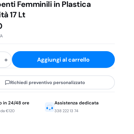
enti Femminili in Plastica
tà 17 Lt
0
VA
+
Aggiungi al carrello
re
Richiedi preventivo personalizzato
i
o in 24/48 ore
Assistenza dedicata
 da €120
338 222 13 74