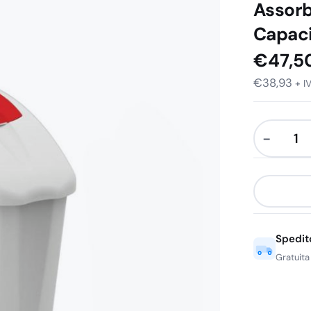
Assorb
Capaci
€
47,5
€
38,93
+ I
−
Contenito
Sacchetti
Igienici
Assorbent
Femminili
Spedit
in
Plastica
Gratuita
Capacità
17