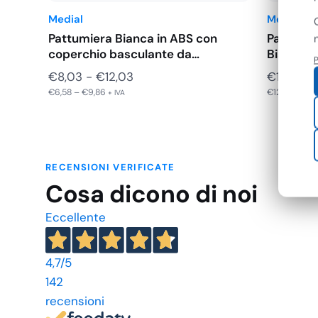
Medial
Medial
Pattumiera Bianca in ABS con
Pattumie
coperchio basculante da…
Bianco d
P
Fascia
€
8,03
-
€
12,03
€
14,84
-
€
6,58
–
€
9,86
€
12,16
–
€
77
di
+ IVA
prezzo:
da
€8,03
RECENSIONI VERIFICATE
a
Cosa dicono di noi
€12,03
Eccellente
4,7
/5
142
recensioni