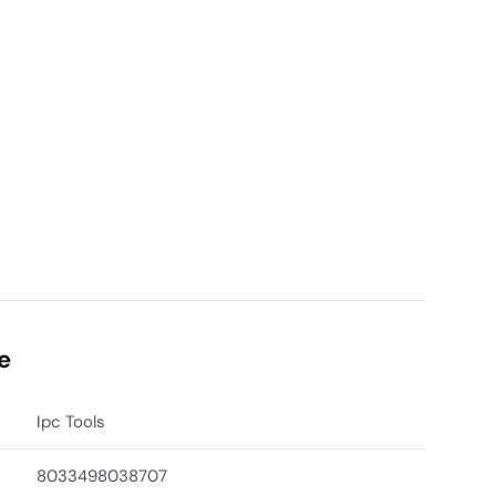
e
Ipc Tools
8033498038707