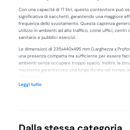
Con una capacità di 17 litri, questo contenitore può o
significativa di sacchetti, garantendo una maggiore eff
frequenza dello svuotamento. Questa capienza genero
utilizzo in ambienti ad alto traffico, come uffici, centr
sanitarie e pubblici esercizi.
Le dimensioni di 235x440x495 mm (Larghezza x Profond
una presenza compatta ma sufficiente per essere faci
ambienti senza occupare troppo spazio. Inoltre, la stru
resistente garantiscono una lunga durata nel tempo, an
intensivo.
Leggi tutto
Il design del contenitore è pensato per facilitare l’uti
quotidiana. Il coperchio permette un facile accesso pe
igienici, mentre il sistema di chiusura assicura che il 
protetto dagli odori sgradevoli. Inoltre, la plastica liscia
del contenitore rapida e semplice.
Dalla stessa categoria