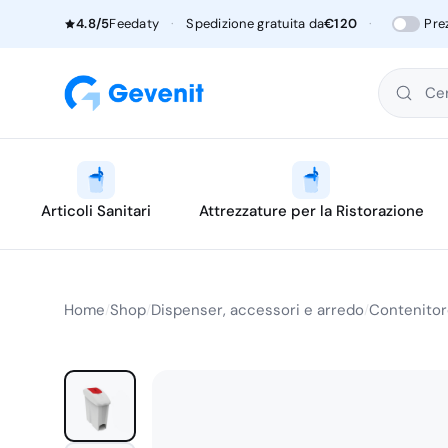
4.8/5
Feedaty
·
Spedizione gratuita da
€120
·
Pre
Cer
Articoli Sanitari
Attrezzature per la Ristorazione
Home
Shop
Dispenser, accessori e arredo
Contenitore
/
/
/