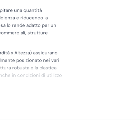
spitare una quantità
icienza e riducendo la
sa lo rende adatto per un
i commerciali, strutture
ità x Altezza) assicurano
lmente posizionato nei vari
ttura robusta e la plastica
che in condizioni di utilizzo
lizzo e la manutenzione
r il deposito dei sacchetti
contenuto rimanga sigillato e
 e lavabile rende la pulizia