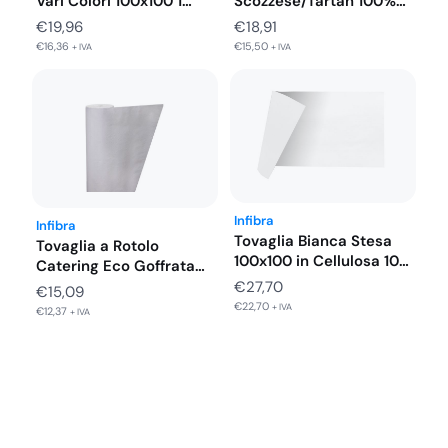
Vari Colori 100x100 1
Scozzese/Tartan 100%
Velo 100%…
Pura Cellulosa 50 PZ
€
19,96
€
18,91
€
16,36
€
15,50
+ IVA
+ IVA
Infibra
Infibra
Tovaglia Bianca Stesa
Tovaglia a Rotolo
100x100 in Cellulosa 100
Catering Eco Goffrata
PZ
1X50
€
27,70
€
15,09
€
22,70
+ IVA
€
12,37
+ IVA