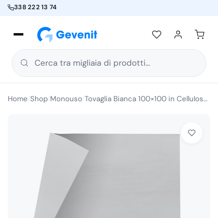
338 222 13 74
Cerca tra migliaia di prodotti...
Home
Shop
Monouso
Tovaglia Bianca 100×100 in Cellulosa Riciclata 50 PZ
/
/
/