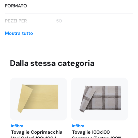
FORMATO
PEZZI PER
50
CONFEZIONE
Mostra tutto
CONFEZIONI PER
3
COLLO
Dalla stessa categoria
Brand
Infibra
SKU
8027976006784
Infibra
Infibra
Tovaglie Coprimacchia
Tovaglie 100x100