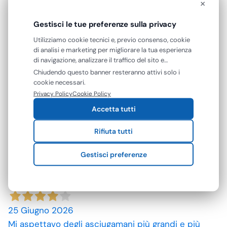
23 Luglio 2026
×
A andato tutto come previsto
Gestisci le tue preferenze sulla privacy
Acquirente verificato
Utilizziamo cookie tecnici e, previo consenso, cookie
di analisi e marketing per migliorare la tua esperienza
di navigazione, analizzare il traffico del sito e
10 Luglio 2026
mostrarti contenuti e pubblicità personalizzati. Puoi
Chiudendo questo banner resteranno attivi solo i
spedizione rapida, prodotti come da descrizione,
accettare tutti i cookie oppure gestire le tue
cookie necessari.
preferenze. Puoi modificare o revocare il consenso in
grazie. prezzi convenienti.
Privacy Policy
Cookie Policy
qualsiasi momento.
Accetta tutti
Acquirente verificato
Rifiuta tutti
09 Luglio 2026
Gestisci preferenze
ottimo prodotto.
Acquirente verificato
25 Giugno 2026
Mi aspettavo degli asciugamani più grandi e più