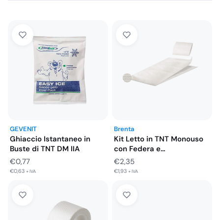
GEVENIT
Brenta
Ghiaccio Istantaneo in
Kit Letto in TNT Monouso
Buste di TNT DM IIA
con Federa e…
€
0,77
€
2,35
€
0,63
€
1,93
+ IVA
+ IVA