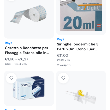
Rays
Rays
Siringhe Ipodermiche 3
Cerotto a Rocchetto per
Parti 20ml Cono Luer
Fissaggio Estensibile in
Centrale…
€
11,00
TNT…
Fascia
€
1,66
-
€
6,27
€
9,02
+ IVA
€
1,36
–
€
5,14
di
+ IVA
2 varianti
prezzo:
da
€1,66
a
€6,27