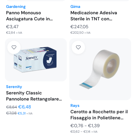
Gardening
Gima
Panno Monouso
Medicazione Adesiva
Asciugatura Cute in
Sterile in TNT con
Viscosa e Poliestere…
Tampone Assorbente…
€
3,47
€
247,05
€
2,84
€
202,50
+ IVA
+ IVA
Serenity
Serenity Classic
Pannolone Rettangolare
Senza Barriera 1 Goccia…
Rays
Il
Il
€
6,48
€
8,64
Cerotto a Rocchetto per il
€
7,08
prezzo
prezzo
€
5,31
+ IVA
Fissaggio in Polietilene…
originale
attuale
Fascia
€
0,76
-
€
1,39
era:
è:
€
0,62
–
€
1,14
di
+ IVA
€8,64.
€6,48.