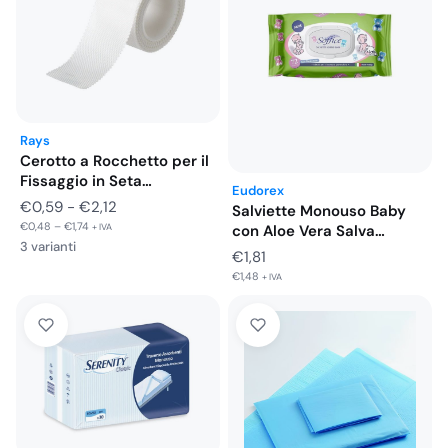
Rays
Cerotto a Rocchetto per il
Fissaggio in Seta…
Eudorex
Fascia
€
0,59
-
€
2,12
Salviette Monouso Baby
€
0,48
–
€
1,74
di
+ IVA
con Aloe Vera Salva
3 varianti
Freschezza…
prezzo:
€
1,81
da
€
1,48
+ IVA
€0,59
a
€2,12