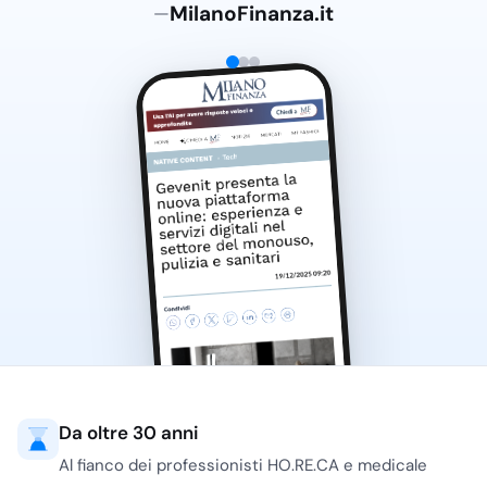
Adnkronos.com
—
criterio più utile non è la
distanza da Milano,
Torino o Roma, ma la
coerenza tra reparto,
frequenza d’uso,
conformità del
dispositivo e gestione
delle scorte. Marchi
come
Rays
,
Brenta
e
Serenity
aiutano a
coprire aree diverse, dal
fissaggio medicazioni alla
degenza, senza
mischiare famiglie
merceologiche che
richiedono controlli
Da oltre 30 anni
differenti.
Al fianco dei professionisti HO.RE.CA e medicale