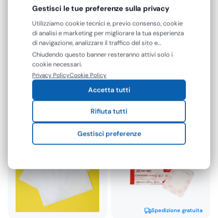
a
a
Gestisci le tue preferenze sulla privacy
€2,27
€48,49
Utilizziamo cookie tecnici e, previo consenso, cookie
di analisi e marketing per migliorare la tua esperienza
PVS
di navigazione, analizzare il traffico del sito e
Cannule di Guedel
mostrarti contenuti e pubblicità personalizzati. Puoi
Chiudendo questo banner resteranno attivi solo i
Anatomiche Sterili in PVC
accettare tutti i cookie oppure gestire le tue
cookie necessari.
Gardening
Atossico
preferenze. Puoi modificare o revocare il consenso in
€
1,20
Privacy Policy
Cookie Policy
Bavaglio Con Tasca
qualsiasi momento.
€
0,98
+ IVA
Monouso in Polietilene +
Accetta tutti
8 varianti
Carta…
€
6,13
Rifiuta tutti
€
5,02
+ IVA
Gestisci preferenze
Spedizione gratuita