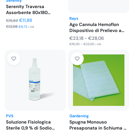
Serenity
Serenity Traversa
Assorbente 80x180
Salvamaterasso 30 Pezzi
Rays
Il
Il
€
11,88
€
15,83
Ago Cannula Hemoflon
€
12,98
prezzo
prezzo
€
9,73
+ IVA
Dispositivo di Prelievo a
originale
attuale
2…
Fascia
€
23,18
-
€
28,06
era:
è:
€
19,00
–
€
23,00
di
+ IVA
€15,83.
€11,88.
prezzo:
da
€23,18
a
€28,06
PVS
Gardening
Soluzione Fisiologica
Spugna Monouso
Sterile 0,9 % di Sodio
Presaponata in Schiuma di
Cloruro…
Poliuretano con…