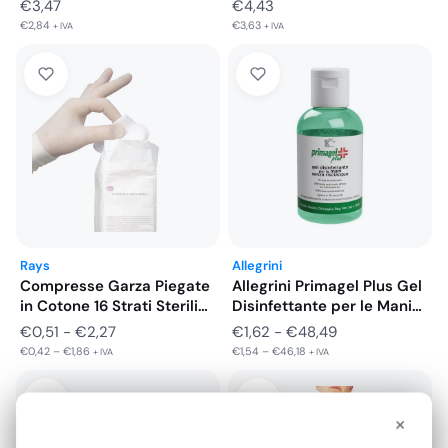
€
3,47
€
4,43
€
2,84
€
3,63
+ IVA
+ IVA
Rays
Allegrini
Compresse Garza Piegate
Allegrini Primagel Plus Gel
in Cotone 16 Strati Sterili…
Disinfettante per le Mani…
Fascia
Fascia
€
0,51
-
€
2,27
€
1,62
-
€
48,49
€
0,42
–
€
1,86
€
1,54
–
€
46,18
di
di
+ IVA
+ IVA
prezzo:
prezzo:
da
da
×
€0,51
€1,62