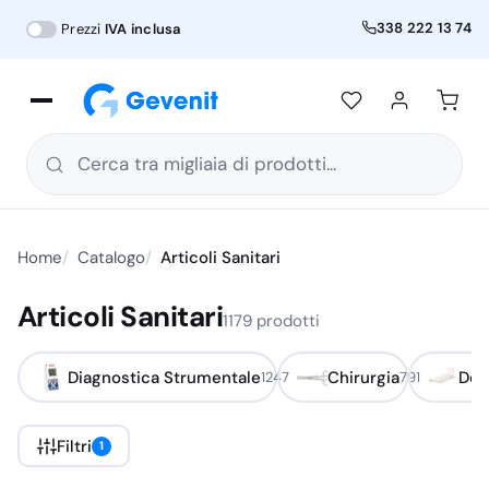
338 222 13 74
Prezzi
IVA inclusa
Cerca tra migliaia di prodotti...
Home
Catalogo
Articoli Sanitari
Articoli Sanitari
1179 prodotti
Diagnostica Strumentale
Chirurgia
Deg
1247
791
Filtri
1