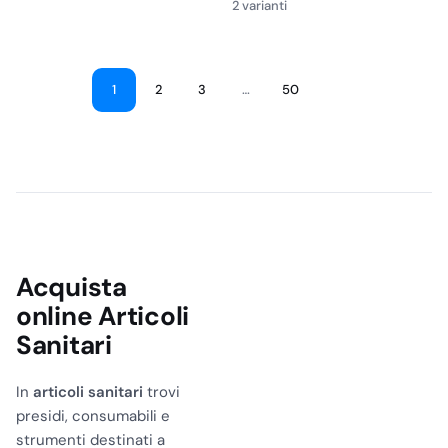
2 varianti
prezzo:
da
€0,76
a
1
2
3
…
50
€1,39
Acquista
online Articoli
Sanitari
In
articoli sanitari
trovi
presidi, consumabili e
strumenti destinati a