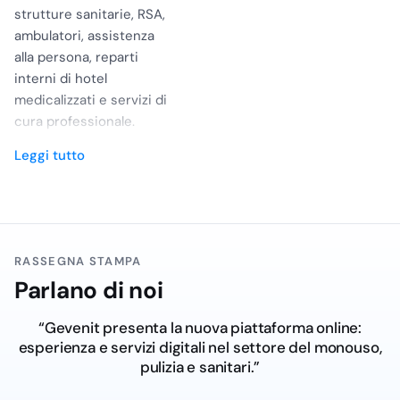
strutture sanitarie, RSA,
ambulatori, assistenza
alla persona, reparti
interni di hotel
medicalizzati e servizi di
cura professionale.
Serve a chi deve
Leggi tutto
acquistare in modo
rapido ma ordinato,
distinguendo ciò che
riguarda la degenza, la
diagnostica, la
RASSEGNA STAMPA
disinfezione,
Parlano di noi
l’emergenza o l’uso
chirurgico. Per chi
“Dal Salento al digitale: Ge.ven.it lancia la nuova
confronta un negozio di
piattaforma online dedicata al settore del monouso,
articoli sanitari vicino
pulizia e sanitari.”
alla propria sede con
uno shop online, il