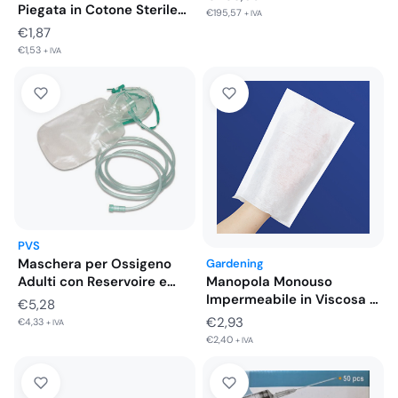
Piegata in Cotone Sterile
€
195,57
+ IVA
32…
€
1,87
€
1,53
+ IVA
PVS
Maschera per Ossigeno
Gardening
Adulti con Reservoire e
Manopola Monouso
Tubo
Impermeabile in Viscosa e
€
5,28
Poliestere 50…
€
2,93
€
4,33
+ IVA
€
2,40
+ IVA