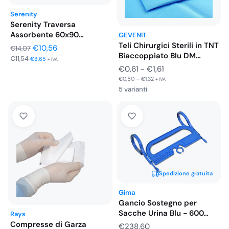
Serenity
Serenity Traversa
Assorbente 60x90
GEVENIT
Salvamaterasso 30 Pezzi
Teli Chirurgici Sterili in TNT
Il
Il
€
10,56
€
14,07
Biaccoppiato Blu DM…
€
11,54
prezzo
prezzo
€
8,65
+ IVA
Fascia
€
0,61
-
€
1,61
originale
attuale
€
0,50
–
€
1,32
di
+ IVA
era:
è:
5 varianti
prezzo:
€14,07.
€10,56.
da
€0,61
a
€1,61
Spedizione gratuita
Gima
Gancio Sostegno per
Sacche Urina Blu - 600…
Rays
Compresse di Garza
€
238,60