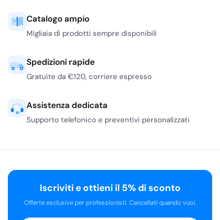
Aree e
specializzazioni
Catalogo ampio
Chirurgia
Migliaia di prodotti sempre disponibili
L’area chirurgica
comprende materiali
Spedizioni rapide
sterili, teli, garze,
Gratuite da €120, corriere espresso
medicazioni e presidi
impiegati in ambulatorio,
sala medicazione e
Assistenza dedicata
piccoli interventi. Per
Supporto telefonico e preventivi personalizzati
questa famiglia conta
soprattutto la
destinazione d’uso
dichiarata, la confezione,
la sterilità e la
Iscriviti e ottieni il 5% di sconto
compatibilità con le
procedure interne. Chi
Offerte esclusive per professionisti. Cancellati quando vuoi.
deve riassortire