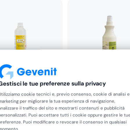
Gestisci le tue preferenze sulla privacy
LH
Utilizziamo cookie tecnici e, previo consenso, cookie di analisi e
lorexidina 70
LH Glucodex Soluzione Sp
marketing per migliorare la tua esperienza di navigazione,
tante Pronto all'Uso Cute…
Antisettica a Base di…
analizzare il traffico del sito e mostrarti contenuti e pubblicità
€
10,93
personalizzati. Puoi accettare tutti i cookie oppure gestire le tu
€
8,96
+ IVA
preferenze. Puoi modificare o revocare il consenso in qualsiasi
momento.