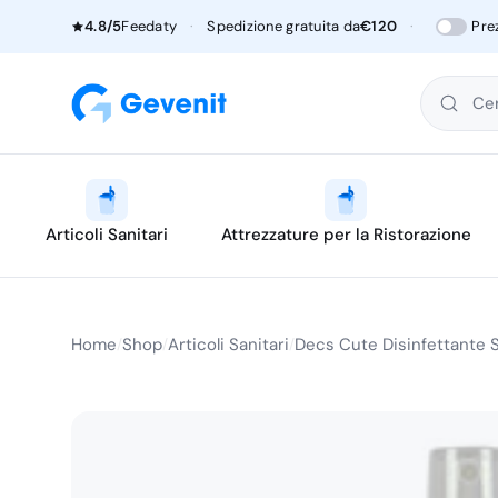
4.8/5
Feedaty
·
Spedizione gratuita da
€120
·
Pre
Cer
Articoli Sanitari
Attrezzature per la Ristorazione
Home
Shop
Articoli Sanitari
Decs Cute Disinfettante S
/
/
/