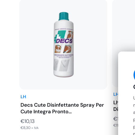
LH
LH
Lh New C
Decs Cute Disinfettante Spray Per
Disinfet
Cute Integra Pronto…
€
13,68
€
10,13
€
11,21
+ IVA
€
8,30
+ IVA