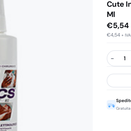
Cute I
Ml
€
5,54
€
4,54
+ IVA
−
Decs
Cute
Disinfetta
Spray
Per
Spedit
Cute
Integra
Gratuita
Pronto
all'Uso