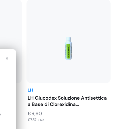
×
LH
ray
LH Glucodex Soluzione Antisettica
a Base di Clorexidina…
€
9,60
e
€
7,87
+ IVA