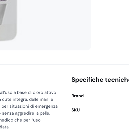
PMC
250
Ml
quantità
Specifiche tecnich
l’uso a base di cloro attivo
Brand
la cute integra, delle mani e
 e per situazioni di emergenza
SKU
senza aggredire la pelle.
 medico che per l’uso
iata.