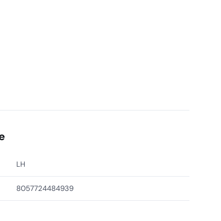
e
LH
8057724484939