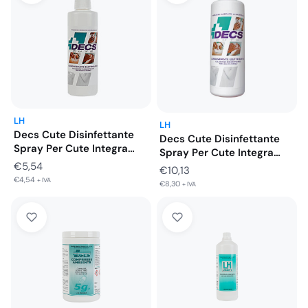
LH
LH
Decs Cute Disinfettante
Decs Cute Disinfettante
Spray Per Cute Integra
Spray Per Cute Integra
Pronto…
Pronto…
€
5,54
€
10,13
€
4,54
+ IVA
€
8,30
+ IVA