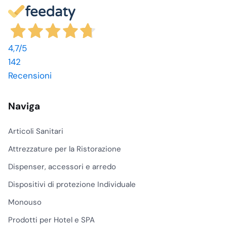
per superfici medicali da
750 ml, da valutare in
base alla destinazione
d’uso indicata in scheda
4,7
/5
tecnica.
142
Recensioni
Categorie
principali
Naviga
La parte più
rappresentativa della
gamma LH riguarda i
Articoli Sanitari
detergenti per pulizia
Attrezzature per la Ristorazione
professionale
, cioè
Dispenser, accessori e arredo
prodotti destinati a
superfici lavabili, arredi
Dispositivi di protezione Individuale
tecnici, piani di lavoro e
Monouso
zone operative. Per
ristoranti, mense e
Prodotti per Hotel e SPA