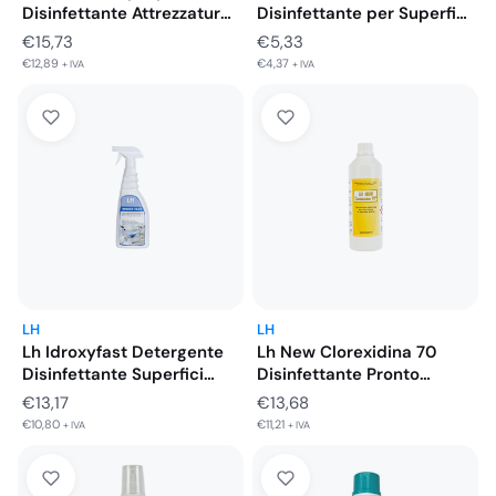
Disinfettante Attrezzature
Disinfettante per Superfici
Ospedaliere Dispositivi
e Ambienti…
€
15,73
€
5,33
Medicali…
€
12,89
€
4,37
+ IVA
+ IVA
LH
LH
Lh Idroxyfast Detergente
Lh New Clorexidina 70
Disinfettante Superfici
Disinfettante Pronto
Medicali DM IIB…
all'Uso Cute…
€
13,17
€
13,68
€
10,80
€
11,21
+ IVA
+ IVA