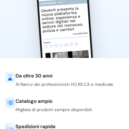
modalità di applicazione
e classificazione del
prodotto. La presenza di
articoli registrati come
PMC
aiuta a inserire il
prodotto corretto nelle
procedure interne,
soprattutto dove le
attività di sanificazione
devono essere
tracciabili e ripetibili.
Da oltre 30 anni
Tra le referenze più
Al fianco dei professionisti HO.RE.CA e medicale
richieste rientrano LH
Ambiente, soluzione
Catalogo ampio
disinfettante per
Migliaia di prodotti sempre disponibili
superfici dure in formato
da 1 litro, e LH Glucodex,
soluzione antisettica a
Spedizioni rapide