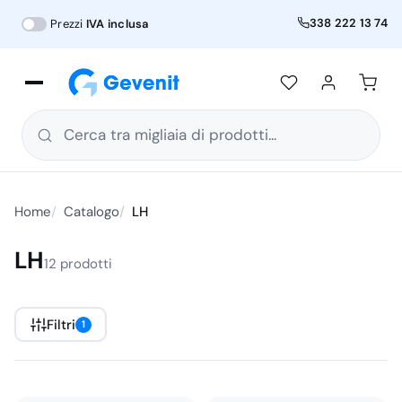
338 222 13 74
Prezzi
IVA inclusa
Cerca tra migliaia di prodotti...
Home
Catalogo
LH
LH
12 prodotti
Filtri
1