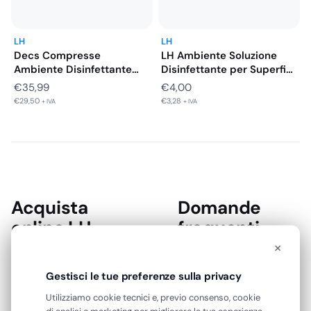
LH
LH
Decs Compresse
LH Ambiente Soluzione
Ambiente Disinfettante
Disinfettante per Superfici
per Superfici e Ambienti…
Dure PMC…
€
35,99
€
4,00
€
29,50
€
3,28
+ IVA
+ IVA
Acquista
Domande
online LH
frequenti
×
In una cucina
Cosa indica LH nei
Gestisci le tue preferenze sulla privacy
professionale, in un
test di fertilità e
ambulatorio o in una
Utilizziamo cookie tecnici e, previo consenso, cookie
ovulazione?
RSA, disinfettare