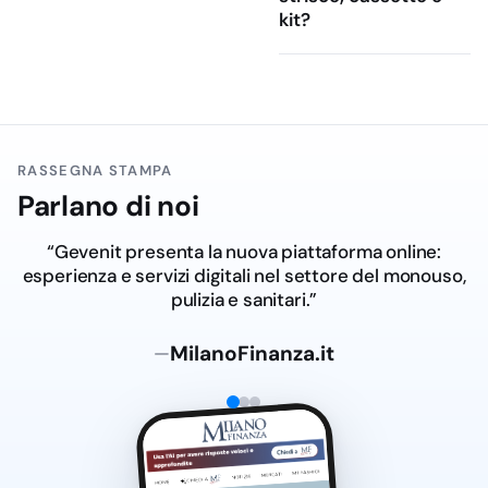
ordinaria, disinfezione
kit?
ambientale e
trattamento antisettico
della cute, senza
mescolare prodotti con
impieghi diversi.
RASSEGNA STAMPA
Cosa propone LH
Parlano di noi
Il catalogo LH
comprende prodotti per
“Gevenit presenta la nuova piattaforma online:
la disinfezione di
esperienza e servizi digitali nel settore del monouso,
superfici e ambienti,
pulizia e sanitari.”
soluzioni antisettiche e
articoli pronti all’uso per
MilanoFinanza.it
—
contesti sanitari,
assistenziali e HoReCa.
Nelle forniture ricorrenti
contano soprattutto tre
aspetti: formato,