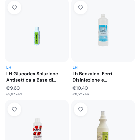
LH
LH
LH Glucodex Soluzione
Lh Benzalcol Ferri
Antisettica a Base di
Disinfezione e
Clorexidina…
Conservazione Dispositivi
€
9,60
€
10,40
Medici…
€
7,87
€
8,52
+ IVA
+ IVA