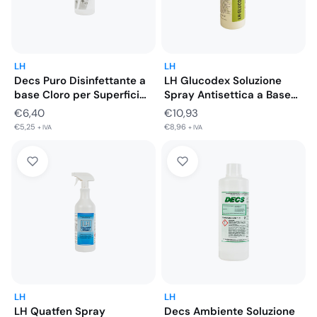
LH
LH
Decs Puro Disinfettante a
LH Glucodex Soluzione
base Cloro per Superfici…
Spray Antisettica a Base
di…
€
6,40
€
10,93
€
5,25
€
8,96
+ IVA
+ IVA
LH
LH
LH Quatfen Spray
Decs Ambiente Soluzione