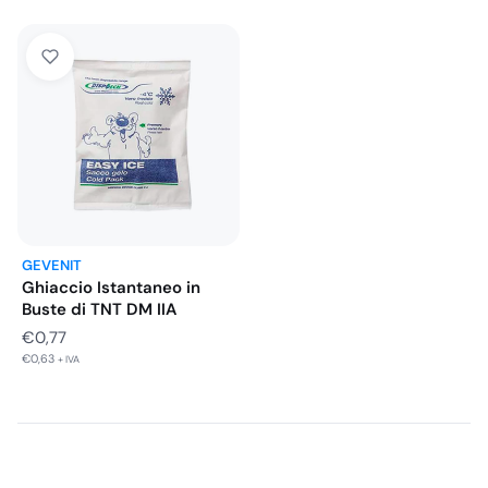
GEVENIT
Ghiaccio Istantaneo in
Buste di TNT DM IIA
€
0,77
€
0,63
+ IVA