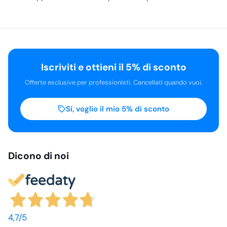
basato sull’attivazione
interna della busta: una
pressione rompe il
separatore tra i
componenti e avvia il
raffreddamento. Dopo
Iscriviti e ottieni il 5% di sconto
l’attivazione, la busta va
Offerte esclusive per professionisti. Cancellati quando vuoi.
avvolta in un panno o in
una garza, evitando il
Sì, voglio il mio 5% di sconto
contatto diretto
prolungato con la pelle.
La durata del freddo può
variare in base alla
Dicono di noi
temperatura
dell’ambiente, alla
manipolazione e al punto
di applicazione, quindi è
preferibile prevedere
4,7
/5
più buste quando il