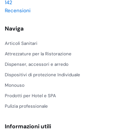
142
presidio deve coprire
Recensioni
turni lunghi o aree con
forte passaggio
operativo.
Naviga
Monouso o
Articoli Sanitari
riutilizzabile, scelta
senza equivoci
Attrezzature per la Ristorazione
Il ghiaccio istantaneo in
Dispenser, accessori e arredo
busta è un prodotto
Dispositivi di protezione Individuale
monouso per pronto
intervento
. Non va
Monouso
confuso con il ghiaccio
Prodotti per Hotel e SPA
riutilizzabile o con il
ghiaccio sintetico
Pulizia professionale
riutilizzabile, che
richiedono
raffreddamento
Informazioni utili
preventivo e sono adatti