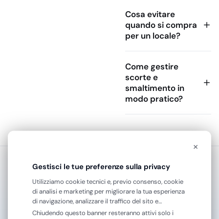
professionali, hotel,
Cosa evitare
mense, catering, RSA,
quando si compra
palestre e ambienti di
per un locale?
servizio. La busta si
attiva al bisogno, resta
fredda per il tempo utile
Come gestire
alla prima applicazione e
scorte e
poi va smaltita secondo
smaltimento in
le indicazioni riportate in
modo pratico?
etichetta e le procedure
interne della struttura.
Uso corretto nel
×
kit di primo
soccorso
Gestisci le tue preferenze sulla privacy
RASSEGNA STAMPA
La busta di ghiaccio
Parlano di noi
Utilizziamo cookie tecnici e, previo consenso, cookie
istantaneo è un presidio
di analisi e marketing per migliorare la tua esperienza
pratico perché non
di navigazione, analizzare il traffico del sito e
“Gevenit presenta la nuova piattaforma online:
mostrarti contenuti e pubblicità personalizzati. Puoi
richiede corrente, celle
esperienza e servizi digitali nel settore del monouso,
Chiudendo questo banner resteranno attivi solo i