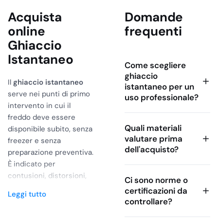
Acquista
Domande
online
frequenti
Ghiaccio
Istantaneo
Come scegliere
ghiaccio
Il
ghiaccio istantaneo
istantaneo per un
serve nei punti di primo
uso professionale?
intervento in cui il
freddo deve essere
Quali materiali
disponibile subito, senza
valutare prima
freezer e senza
dell'acquisto?
preparazione preventiva.
È indicato per
contusioni, distorsioni,
Ci sono norme o
piccoli traumi da urto e
certificazioni da
Leggi tutto
gestione iniziale del
controllare?
gonfiore in cucine