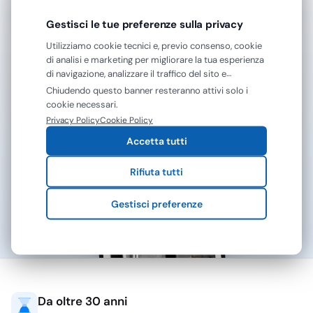
trattiene polvere fine,
Gestisci le tue preferenze sulla privacy
impronte e residui di
MilanoFinanza.it
—
unto leggero senza
Utilizziamo cookie tecnici e, previo consenso, cookie
richiedere una forte
di analisi e marketing per migliorare la tua esperienza
di navigazione, analizzare il traffico del sito e
quantità di prodotto
mostrarti contenuti e pubblicità personalizzati. Puoi
Chiudendo questo banner resteranno attivi solo i
chimico. La resa
accettare tutti i cookie oppure gestire le tue
cookie necessari.
dipende dalla struttura
preferenze. Puoi modificare o revocare il consenso in
Privacy Policy
Cookie Policy
del tessuto: una trama
qualsiasi momento.
Accetta tutti
troppo aggressiva può
frenare sul vetro, una
Rifiuta tutti
troppo morbida può
spostare lo sporco
Gestisci preferenze
invece di catturarlo. Per
superfici lucide e
cristalli interni conviene
cercare un panno
stabile, che non perda
fibre e che lavori bene
Da oltre 30 anni
sia leggermente umido