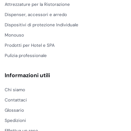
Attrezzature per la Ristorazione
Scelta per
superficie e turno
Dispenser, accessori e arredo
di pulizia
Dispositivi di protezione Individuale
Per vetrine esterne e
Monouso
porte d’ingresso serve
un panno che sopporti
Prodotti per Hotel e SPA
sporco misto, polvere
Pulizia professionale
urbana e impronte
ripetute. Per specchi
bagno, pareti doccia e
Informazioni utili
divisori interni, invece,
conta di più la capacità
Chi siamo
di togliere velo calcareo
leggero e residui di
Contattaci
vapore senza lasciare
Glossario
righe. Nei mezzi aziendali
Spedizioni
o nei veicoli per
catering, un panno per
Effettua un reso