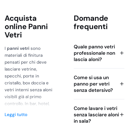
Acquista
Domande
online Panni
frequenti
Vetri
Quale panno vetri
I
panni vetri
sono
professionale non
materiali di finitura
lascia aloni?
pensati per chi deve
lasciare vetrine,
specchi, porte in
Come si usa un
cristallo, box doccia e
panno per vetri
vetri interni senza aloni
senza detersivo?
visibili già al primo
controllo. In bar, hotel,
Come lavare i vetri
mense, RSA e imprese di
senza lasciare aloni
Leggi tutto
cleaning il panno
in sala?
sbagliato crea