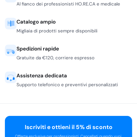
Al fianco dei professionisti HO.RE.CA e medicale
sia in asciugatura.
Le fibre molto sottili,
Catalogo ampio
spesso descritte anche
Migliaia di prodotti sempre disponibili
con valori in
micron
,
aiutano a rimuovere il
film lasciato da mani,
Spedizioni rapide
vapore e detergenti. Nei
Gratuite da €120, corriere espresso
contesti con molte
superfici riflettenti,
Assistenza dedicata
come sale colazione, hall,
ascensori e bagni
Supporto telefonico e preventivi personalizzati
camera, un
panno vetri
professionale
deve
soprattutto finire bene:
la fase di passaggio
finale è quella che
Iscriviti e ottieni il 5% di sconto
decide se il vetro risulta
pulito o se mostra
Offerte esclusive per professionisti. Cancellati quando vuoi.