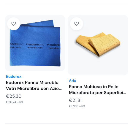
Eudorex
Arix
Eudorex Panno Microblu
Panno Multiuso in Pelle
Vetri Microfibra con Azione
Microforato per Superfici
Sgrassante…
€
25,30
Lucide…
€
21,81
€
20,74
+ IVA
€
17,88
+ IVA