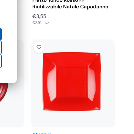
apodanno
Riutilizzabile Natale Capodanno
Ø290…
€
3,55
€
2,91
+ IVA