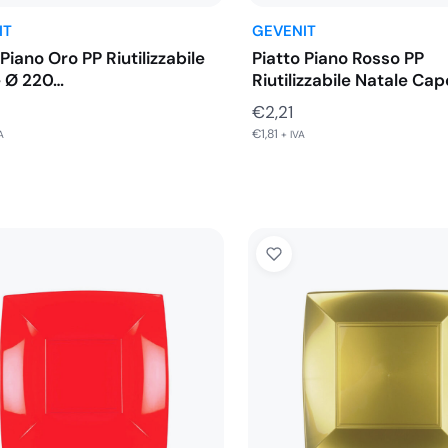
IT
GEVENIT
 Piano Oro PP Riutilizzabile
Piatto Piano Rosso PP
e Ø 220…
Riutilizzabile Natale C
230…
€
2,21
€
1,81
A
+ IVA