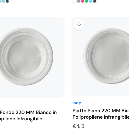
Isap
Piatto Piano 220 MM Bia
 Fondo 220 MM Bianco in
Polipropilene Infrangibil
opilene Infrangibile…
€
4,13