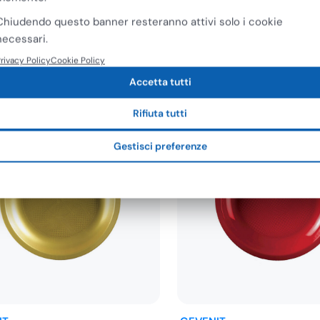
izzabile Natale Capodanno
Riutilizzabile Natale C
Chiudendo questo banner resteranno attivi solo i cookie
290…
€
5,25
necessari.
€
4,30
A
+ IVA
rivacy Policy
Cookie Policy
Accetta tutti
Rifiuta tutti
Gestisci preferenze