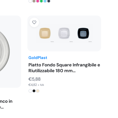
GoldPlast
Piatto Fondo Square Infrangibile e
Riutilizzabile 180 mm…
€
5,88
€
4,82
+ IVA
nco in
e…