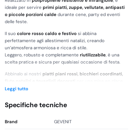
Realizzato in
polipropilene resistente e infrangibile
, è
ideale per servire
primi piatti, zuppe, vellutate, antipasti
o piccole porzioni calde
durante cene, party ed eventi
delle feste.
Il suo
colore rosso caldo e festivo
si abbina
perfettamente agli allestimenti natalizi, creando
un’atmosfera armoniosa e ricca di stile.
Leggero, robusto e completamente
riutilizzabile
, è una
scelta pratica e sicura per qualsiasi occasione di festa.
Abbinalo ai nostri
piatti piani rossi, bicchieri coordinati,
flute natalizi e tovaglioli decorati
per una mise en place
perfetta.
Leggi tutto
Scopri tutta la
collezione Natale 2025 GEVENIT ONLINE
,
studiata per unire design, praticità e atmosfera natalizia.
Specifiche tecniche
Acquista online su GEVENIT ONLINE e rendi perfette le
tue feste di Natale!
Brand
GEVENIT