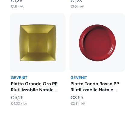
€
1,23
€
1,36
€
1,01
€
1,11
+ IVA
+ IVA
GEVENIT
GEVENIT
Piatto Grande Oro PP
Piatto Tondo Rosso PP
Riutilizzabile Natale
Riutilizzabile Natale
Capodanno 290…
Capodanno Ø290…
€
5,25
€
3,55
€
4,30
€
2,91
+ IVA
+ IVA