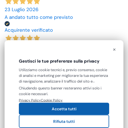
23 Luglio 2026
A andato tutto come previsto
Acquirente verificato
10 Luglio 2026
×
spedizione rapida, prodotti come da descrizione,
Gestisci le tue preferenze sulla privacy
grazie. prezzi convenienti.
Utilizziamo cookie tecnici e, previo consenso, cookie
Acquirente verificato
di analisi e marketing per migliorare la tua esperienza
di navigazione, analizzare il traffico del sito e
mostrarti contenuti e pubblicità personalizzati. Puoi
Chiudendo questo banner resteranno attivi solo i
09 Luglio 2026
accettare tutti i cookie oppure gestire le tue
cookie necessari.
ottimo prodotto.
preferenze. Puoi modificare o revocare il consenso in
Privacy Policy
Cookie Policy
qualsiasi momento.
Accetta tutti
Acquirente verificato
Rifiuta tutti
25 Giugno 2026