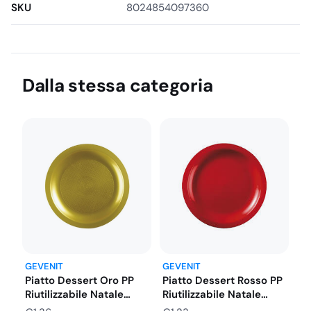
SKU
8024854097360
Dalla stessa categoria
GEVENIT
GEVENIT
Piatto Dessert Rosso PP
Piatto Dessert Oro PP
Riutilizzabile Natale
Riutilizzabile Natale
Capodanno Ø…
Capodanno Ø…