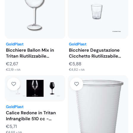
GoldPlast
GoldPlast
Bicchiere Ballon Mix in
Bicchiere Degustazione
Tritan Riutilizzabile
Cicchetto Riutilizzabile
Infrangibile Trasparente…
Trasparente 50 Pezzi
€
2,67
€
5,88
€
2,19
€
4,82
+ IVA
+ IVA
GoldPlast
Calice Redone in Tritan
Infrangibile 510 cc -…
€
5,71
€
4,68
+ IVA