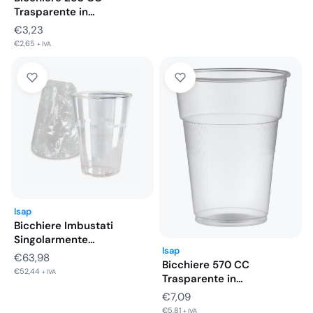
Trasparente in
Polipropilene Infrangibile
€
3,23
Tacca…
€
2,65
+ IVA
Isap
Bicchiere Imbustati
Singolarmente
Isap
Trasparente 250 CC
€
63,98
Bicchiere 570 CC
Infrangibile 800…
€
52,44
+ IVA
Trasparente in
Polipropilene Infrangibile
€
7,09
Tacca…
€
5,81
+ IVA