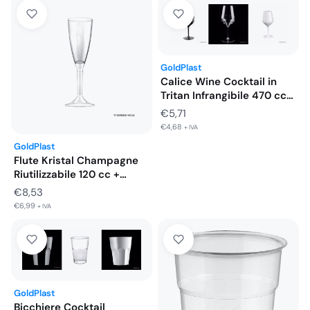
GoldPlast
Calice Wine Cocktail in
Tritan Infrangibile 470 cc…
€
5,71
€
4,68
+ IVA
GoldPlast
Flute Kristal Champagne
Riutilizzabile 120 cc +
Gambo…
€
8,53
€
6,99
+ IVA
GoldPlast
Bicchiere Cocktail