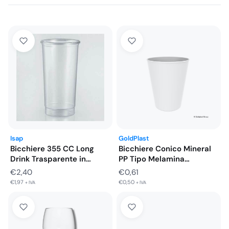
Isap
GoldPlast
Bicchiere 355 CC Long
Bicchiere Conico Mineral
Drink Trasparente in
PP Tipo Melamina
Polipropilene…
Riutilizzabile 330…
€
2,40
€
0,61
€
1,97
€
0,50
+ IVA
+ IVA