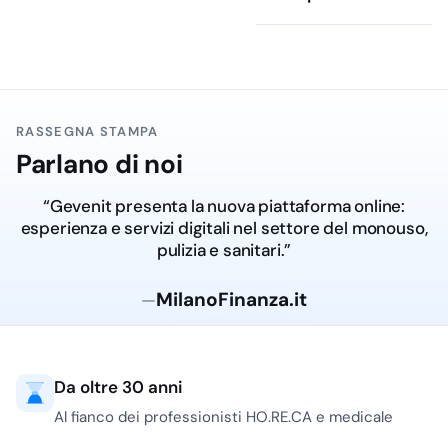
alimentare e
temperatura della
bevanda, evitando di
trattare tutti i bicchieri
di plastica come
RASSEGNA STAMPA
prodotti equivalenti.
Parlano di noi
Materiali plastici:
PP, PET, Tritan e
“Gevenit presenta la nuova piattaforma online:
plastica rigida
esperienza e servizi digitali nel settore del monouso,
pulizia e sanitari.”
Il polipropilene è uno dei
materiali più usati nei
MilanoFinanza.it
—
bicchieri monouso e nei
bicchieri in plastica usa
e getta per acqua, bibite
e servizio veloce. Ha
Da oltre 30 anni
buona resistenza agli
Al fianco dei professionisti HO.RE.CA e medicale
urti, peso contenuto e si
presta a confezioni