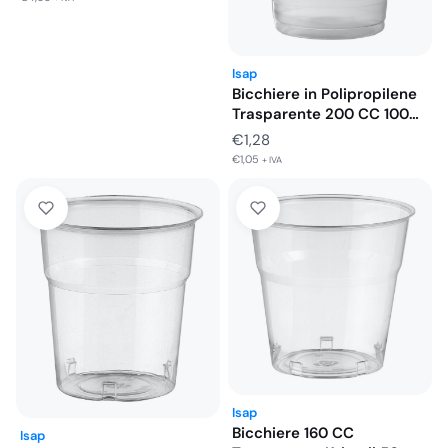
Isap
Bicchiere in Polipropilene
Trasparente 200 CC 100
Pezzi
€
1,28
€
1,05
+ IVA
Isap
Bicchiere 160 CC
Isap