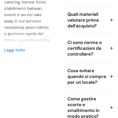
catering, mense, hotel,
stabilimenti balneari,
Quali materiali
eventi e servizi take
valutare prima
away in cui servono
dell'acquisto?
resistenza, peso ridotto
e gestione rapida del
banco. La scelta va fatta
Ci sono norme o
distinguendo bene tra
certificazioni da
Leggi tutto
bicchieri in
PP
, bicchieri
controllare?
in
PET
, plastica rigida,
modelli riutilizzabili e
Cosa evitare
formati monouso per
quando si compra
acqua, bibite, cocktail,
per un locale?
degustazioni o long
drink. Un buyer
professionale deve
Come gestire
guardare capienza,
scorte e
rigidità, trasparenza,
smaltimento in
impilabilità, compatibilità
modo pratico?