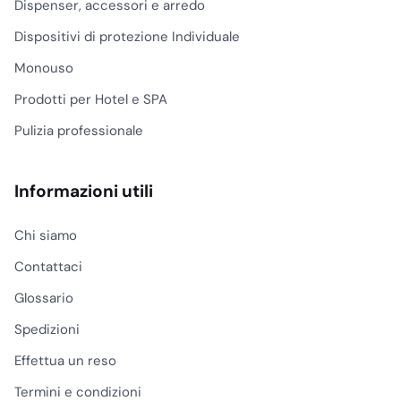
Dispenser, accessori e arredo
materiale e lo spessore
Dispositivi di protezione Individuale
incidono su presa,
deformazione e
Monouso
sicurezza di servizio.
Prodotti per Hotel e SPA
La plastica rigida e il
Pulizia professionale
Tritan coprono un uso
diverso: bicchieri in
plastica dura, calici in
Informazioni utili
plastica usa e getta di
fascia più curata e
Chi siamo
bicchieri in plastica
Contattaci
rigida riutilizzabili per
locali con servizio
Glossario
all’aperto, bordo piscina,
Spedizioni
terrazze, catering e
banqueting. In questi
Effettua un reso
contesti conviene
Termini e condizioni
scegliere prodotti più