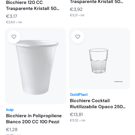
Trasparente Kristall 50
Bicchiere 120 CC
Pezzi
Trasparente Kristall 50
€
3,92
Pezzi
€
3,21
€
3,17
+ IVA
€
2,60
+ IVA
GoldPlast
Bicchiere Cocktail
Riutilizzabile Opaco 250
Isap
cc 20 Pezzi
€
13,81
Bicchiere in Polipropilene
€
11,32
+ IVA
Bianco 200 CC 100 Pezzi
€
1,28