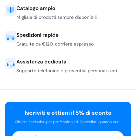
pratiche per alto
Catalogo ampio
consumo, come i
Migliaia di prodotti sempre disponibili
bicchieri in plastica da
100 pezzi destinati a
Spedizioni rapide
mense, self service e
distributori di bevande
Gratuite da €120, corriere espresso
fredde. Il bicchiere in
polipropilene
Assistenza dedicata
trasparente da 200 cc
Supporto telefonico e preventivi personalizzati
in confezione da 100
pezzi di
Isap
è un
esempio tipico per
servizio rapido, dove
conta avere scorta,
ingombro ridotto e
Iscriviti e ottieni il 5% di sconto
cambio bicchiere
frequente.
Offerte esclusive per professionisti. Cancellati quando vuoi.
Il PET viene scelto