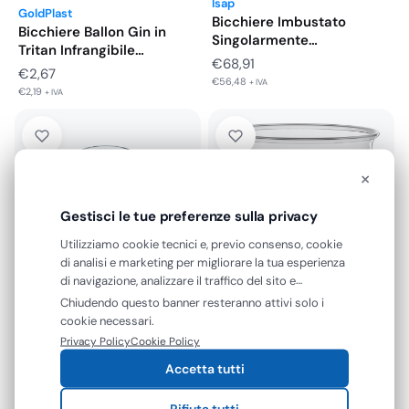
Isap
GoldPlast
Bicchiere Imbustato
Bicchiere Ballon Gin in
Singolarmente
Tritan Infrangibile
Trasparente 200 CC
€
68,91
Riutilizzabile Trasparente…
€
2,67
Infrangibile 1000…
€
56,48
+ IVA
€
2,19
+ IVA
×
Gestisci le tue preferenze sulla privacy
Utilizziamo cookie tecnici e, previo consenso, cookie
di analisi e marketing per migliorare la tua esperienza
di navigazione, analizzare il traffico del sito e
mostrarti contenuti e pubblicità personalizzati. Puoi
Chiudendo questo banner resteranno attivi solo i
GoldPlast
accettare tutti i cookie oppure gestire le tue
cookie necessari.
Boccale Birra Trasparente
preferenze. Puoi modificare o revocare il consenso in
Privacy Policy
Cookie Policy
Infrangibile Simil Vetro 520
qualsiasi momento.
CC…
Accetta tutti
Fascia
€
7,00
-
€
11,64
€
5,74
–
€
9,54
di
+ IVA
Rifiuta tutti