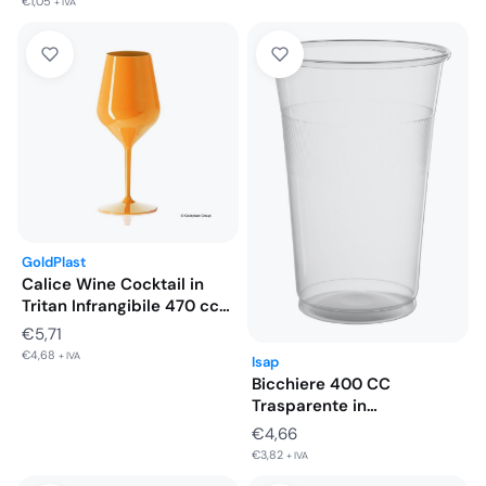
€
1,05
+ IVA
GoldPlast
Calice Wine Cocktail in
Tritan Infrangibile 470 cc…
€
5,71
€
4,68
+ IVA
Isap
Bicchiere 400 CC
Trasparente in
Polipropilene Infrangibile
€
4,66
Tacca…
€
3,82
+ IVA