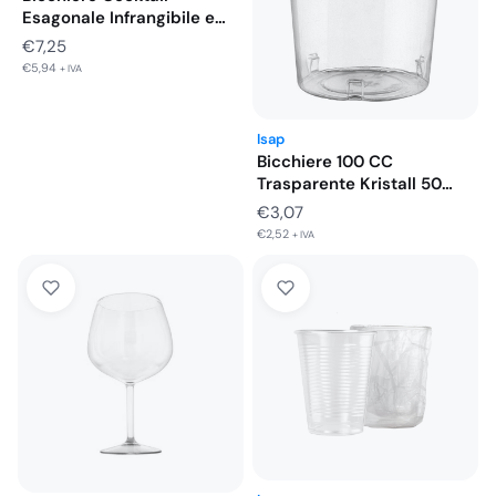
Esagonale Infrangibile e
Riutilizzabile 420 cc…
€
7,25
€
5,94
+ IVA
Isap
Bicchiere 100 CC
Trasparente Kristall 50
Pezzi
€
3,07
€
2,52
+ IVA