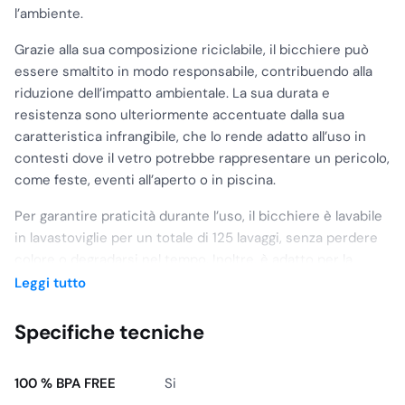
l’ambiente.
Grazie alla sua composizione riciclabile, il bicchiere può
essere smaltito in modo responsabile, contribuendo alla
riduzione dell’impatto ambientale. La sua durata e
resistenza sono ulteriormente accentuate dalla sua
caratteristica infrangibile, che lo rende adatto all’uso in
contesti dove il vetro potrebbe rappresentare un pericolo,
come feste, eventi all’aperto o in piscina.
Per garantire praticità durante l’uso, il bicchiere è lavabile
in lavastoviglie per un totale di 125 lavaggi, senza perdere
colore o degradarsi nel tempo. Inoltre, è adatto per la
refrigerazione, permettendo di mantenere bevande e
Leggi tutto
cocktail freschi per un periodo prolungato.
Specifiche tecniche
La sua temperatura di utilizzo massima è di 120 gradi,
garantendo una resistenza adeguata anche per bevande
calde, mentre può resistere fino a -20 gradi, rendendolo
100 % BPA FREE
Si
ideale per la conservazione di gelati e bevande fredde.