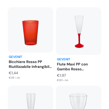
Colore
Bianco, Nero, Trasparente
SKU
8024854009622
GEVENIT
GEVENIT
Bicchiere Rosso PP
Flute Maxi PP con
Riutilizzabile Infrangibile
Gambo Rosso
Natale 320 cc…
€
1,44
Resistente
€
1,97
€
1,18
+ IVA
Riutilizzabile…
€
1,61
+ IVA