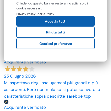
mostrarti contenuti e pubblicità personalizzati. Puoi
Chiudendo questo banner resteranno attivi solo i
10 Luglio 2026
accettare tutti i cookie oppure gestire le tue
cookie necessari.
spedizione rapida, prodotti come da descrizione,
preferenze. Puoi modificare o revocare il consenso in
Privacy Policy
Cookie Policy
qualsiasi momento.
grazie. prezzi convenienti.
Accetta tutti
Acquirente verificato
Rifiuta tutti
Gestisci preferenze
09 Luglio 2026
ottimo prodotto.
Acquirente verificato
25 Giugno 2026
Mi aspettavo degli asciugamani più grandi e più
assorbenti. Però non male se si potesse avere le
caratteristiche sopra descritte sarebbe top
Acquirente verificato