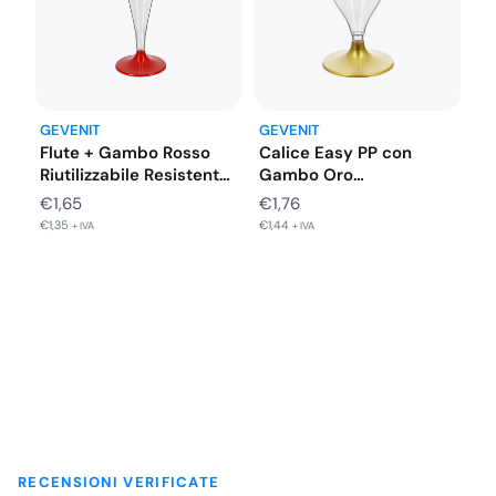
GEVENIT
GEVENIT
Flute + Gambo Rosso
Calice Easy PP con
Riutilizzabile Resistente
Gambo Oro
PP Natale…
Riutilizzabile
€
1,65
€
1,76
Resistente…
€
1,35
€
1,44
+ IVA
+ IVA
RECENSIONI VERIFICATE