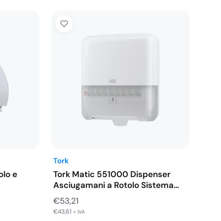
Tork
olo e
Tork Matic 551000 Dispenser
Asciugamani a Rotolo Sistema…
€
53,21
€
43,61
+ IVA