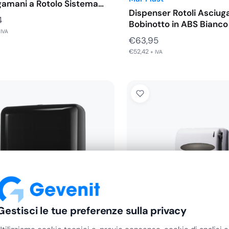
gamani a Rotolo Sistema…
Dispenser Rotoli Asciu
4
Bobinotto in ABS Bianco
 IVA
€
63,95
€
52,42
+ IVA
Gestisci le tue preferenze sulla privacy