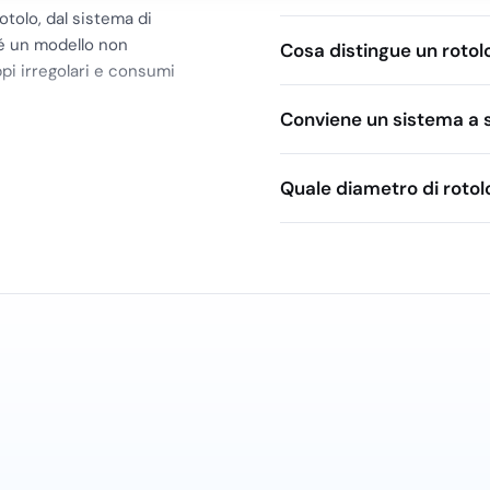
otolo, dal sistema di
hé un modello non
Cosa distingue un rotol
pi irregolari e consumi
Conviene un sistema a s
o quotidiano
mani a rotolo è realizzata
Quale diametro di rotol
on passaggio frequente
idamente e mantiene una
i, spogliatoi e aree
, così la ricarica resta
articolo destinato al
lla gestione igienica
’asciugatura delle mani deve
parata da superfici
eribile al rotolo lasciato
o addetti alla preparazione,