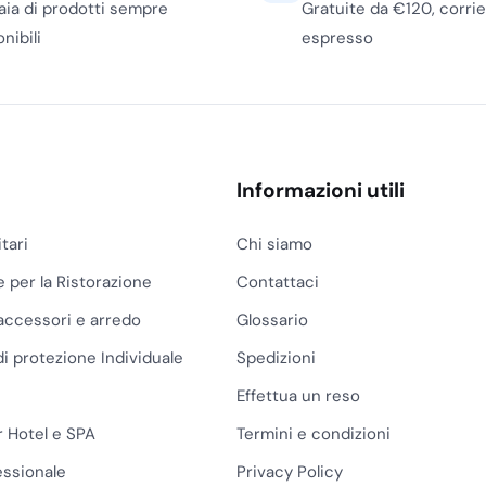
iaia di prodotti sempre
Gratuite da €120, corri
 rotolo e sulla sensazione
nibili
espresso
io nel dispenser e
simo ammesso.
sioni da 800 strappi
lta rotazione, ma non sono
l’acquisto conviene
Informazioni utili
 mani in rotolo: un rotolo
ersi male, una carta
itari
Chi siamo
o.
e per la Ristorazione
Contattaci
ore o sfilamento
accessori e arredo
Glossario
i ristoranti, bar, uffici
di protezione Individuale
Spedizioni
tilizzatore, ma ha meno
Effettua un reso
lti ingressi conviene
erché riducono il prelievo
r Hotel e SPA
Termini e condizioni
essionale
Privacy Policy