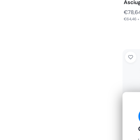
Asciu
€
78,6
€
64,46
+