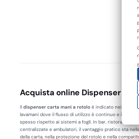
Tork
Tork M
Asciu
€
78,6
€
64,46
+
P
Acquista online Dispenser Cart
Il
dispenser carta mani a rotolo
è indicato nei bagni p
lavamani dove il flusso di utilizzo è continuo e il pers
spesso rispetto ai sistemi a fogli. In bar, ristoranti, ho
centralizzate e ambulatori, il vantaggio pratico sta nell
della carta, nella protezione del rotolo e nella compati