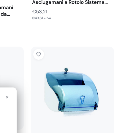
Asciugamani a Rotolo Sistema…
gamani
€
53,21
 da…
€
43,61
+ IVA
×