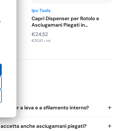
Ipc Tools
ta
Capri Dispenser per Rotolo e
e
Asciugamani Piegati in…
€
24,52
€
20,10
+ IVA
enti
ispenser a leva e a sfilamento interno?
o accetta anche asciugamani piegati?