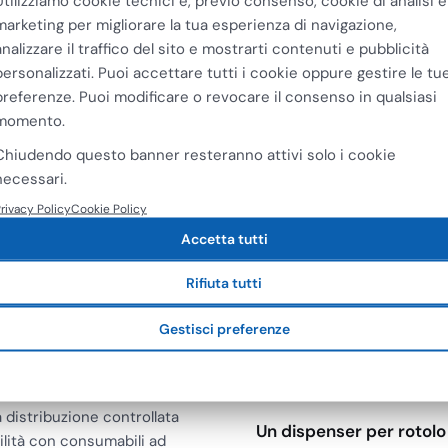
Utilizziamo cookie tecnici e, previo consenso, cookie di analisi e
Medial
marketing per migliorare la tua esperienza di navigazione,
atic 551108 Dispenser
Dispenser a Leva di Car
analizzare il traffico del sito e mostrarti contenuti e pubblicità
gamani a Rotolo Sistema…
Asciugamani a Rotolo…
personalizzati. Puoi accettare tutti i cookie oppure gestire le tu
4
€
63,58
preferenze. Puoi modificare o revocare il consenso in qualsiasi
€
52,11
momento.
 IVA
+ IVA
Chiudendo questo banner resteranno attivi solo i cookie
necessari.
rivacy Policy
Cookie Policy
Accetta tutti
Rifiuta tutti
a Mani a Rotolo
Domande frequ
Gestisci preferenze
rofessionali e nei punti
Che differenza c'è tra d
onale deve ricaricare meno
tel, mense, cucine
a distribuzione controllata
Un dispenser per rotol
bilità con consumabili ad