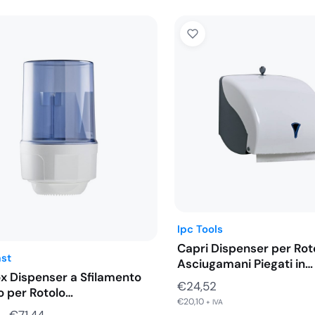
Ipc Tools
Capri Dispenser per Rot
ast
Asciugamani Piegati in…
ox Dispenser a Sfilamento
€
24,52
o per Rotolo…
€
20,10
+ IVA
Fascia
-
€
71,44