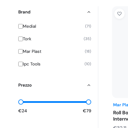
Brand
Medial
71
Tork
35
Mar Plast
18
Ipc Tools
10
Prezzo
Mar Pl
€24
€79
Roll B
Intern
€
32,11