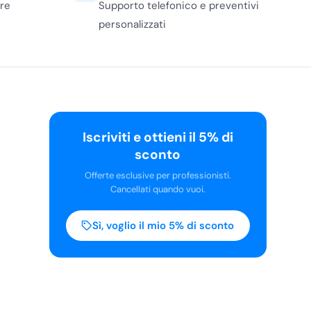
ere
Supporto telefonico e preventivi
personalizzati
Iscriviti e ottieni il 5% di
sconto
Offerte esclusive per professionisti.
Cancellati quando vuoi.
Sì, voglio il mio 5% di sconto