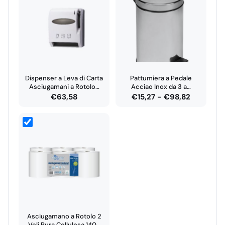
Dispenser a Leva di Carta
Pattumiera a Pedale
Asciugamani a Rotolo…
Acciao Inox da 3 a…
Fascia
€
63,58
€
15,27
-
€
98,82
di
prezzo:
da
€15,27
a
€98,82
Asciugamano a Rotolo 2
Veli Pura Cellulosa 140…