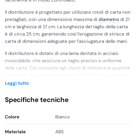
facilmente e in modo controllato.
Il distributore è progettato per utilizzare rotoli di carta non
pretagliati, con una dimensione massima di
diametro
di 21
cm e larghezza di 21 cm. La lunghezza del taglio della carta
è di circa 25 cm, garantendo così l’erogazione di strisce di
carta di dimensioni adeguate per l’asciugatura delle mani.
Il distributore è dotato di una lama dentata in acciaio
inossidabile, che assicura un taglio preciso e uniforme
della carta. Ciò consente agli utenti di ottenere la quantità
desiderata di carta senza sprechi o difficoltà nel separare i
fogli. Per garantire la sicurezza e la protezione dei rotoli di
Leggi tutto
carta, il distributore è dotato di una chiusura a chiave in
metallo. Questo sistema di chiusura impedisce l’accesso
Specifiche tecniche
non autorizzato alla carta e permette di tenere i rotoli al
sicuro all’interno del distributore.
Colore
Bianco
Il distributore è fornito completo di un kit di installazione,
che comprende viteria in acciaio inossidabile e tasselli.
Materiale
ABS