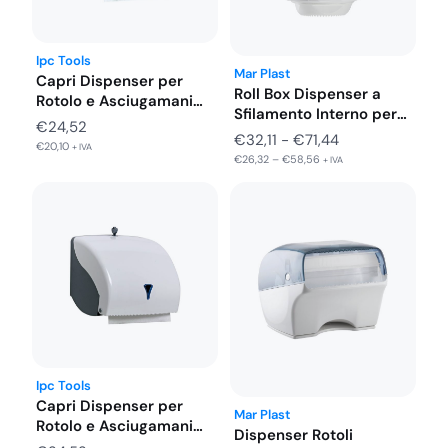
Ipc Tools
Mar Plast
Capri Dispenser per
Roll Box Dispenser a
Rotolo e Asciugamani
Sfilamento Interno per
Piegati in…
€
24,52
Rotolo…
Fascia
€
32,11
-
€
71,44
€
20,10
+ IVA
€
26,32
–
€
58,56
di
+ IVA
prezzo:
da
€32,11
a
€71,44
Ipc Tools
Capri Dispenser per
Mar Plast
Rotolo e Asciugamani
Dispenser Rotoli
Piegati in…