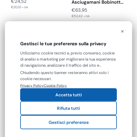
€
24,52
Asciugamani Bobinotto
€
20,10
in ABS Bianco da…
+ IVA
€
63,95
€
52,42
+ IVA
×
Gestisci le tue preferenze sulla privacy
Utilizziamo cookie tecnici e, previo consenso, cookie
di analisi e marketing per migliorare la tua esperienza
di navigazione, analizzare il traffico del sito e
mostrarti contenuti e pubblicità personalizzati. Puoi
Chiudendo questo banner resteranno attivi solo i
accettare tutti i cookie oppure gestire le tue
cookie necessari.
preferenze. Puoi modificare o revocare il consenso in
Privacy Policy
Cookie Policy
RECENSIONI VERIFICATE
qualsiasi momento.
Cosa dicono di noi
Accetta tutti
Eccellente
Rifiuta tutti
Gestisci preferenze
4,7
/5
142