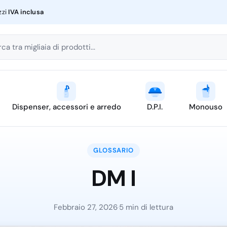
zzi
IVA inclusa
ca tra migliaia di prodotti...
Dispenser, accessori e arredo
D.P.I.
Monouso
GLOSSARIO
DM I
Febbraio 27, 2026
·
5 min di lettura