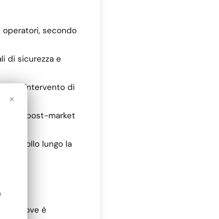
e operatori, secondo
li di sicurezza e
iesto l’intervento di
×
eglianza post-market
e controllo lungo la
e
ionali dove è