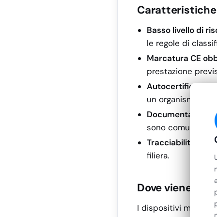
Caratteristiche 
Basso livello di ri
le regole di class
Marcatura CE obb
prestazione previ
Autocertificazion
un organismo notif
Documentazione 
sono comunque ob
Tracciabilità
: ide
filiera.
Dove viene utili
I dispositivi medici