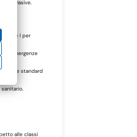
 non invasive.
M Classe I per
one di emergenze
 garantire standard
sanitario.
etto alle classi