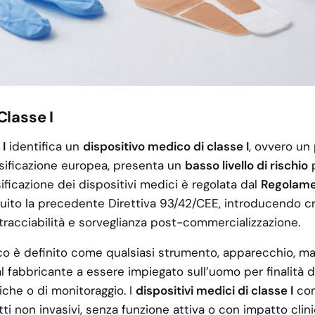
Classe I
I
identifica un
dispositivo medico di classe I
, ovvero un
sificazione europea, presenta un
basso livello di rischio
p
ssificazione dei dispositivi medici è regolata dal
Regolame
tuito la precedente Direttiva 93/42/CEE, introducendo crit
 tracciabilità e sorveglianza post-commercializzazione.
o è definito come qualsiasi strumento, apparecchio, mat
al fabbricante a essere impiegato sull’uomo per finalità 
iche o di monitoraggio. I
dispositivi medici di classe I
co
i non invasivi, senza funzione attiva o con impatto clini