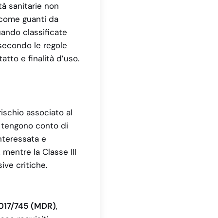
ità sanitarie non
i come guanti da
uando classificate
secondo le regole
atto e finalità d’uso.
 rischio associato al
45 tengono conto di
interessata e
, mentre la Classe III
ive critiche.
017/745 (MDR)
,