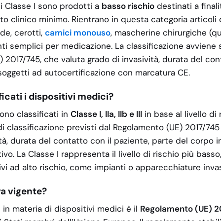
di Classe I sono prodotti a
basso rischio
destinati a final
to clinico minimo. Rientrano in questa categoria articol
nde, cerotti,
camici monouso
, mascherine chirurgiche (q
i semplici per medicazione. La classificazione avviene 
2017/745, che valuta grado di invasività, durata del cont
oggetti ad autocertificazione con marcatura CE.
cati i dispositivi medici?
sono classificati in
Classe I, IIa, IIb e III
in base al livello di
eri di classificazione previsti dal Regolamento (UE) 2017/7
tà, durata del contatto con il paziente, parte del corpo 
vo. La Classe I rappresenta il livello di rischio più basso
i ad alto rischio, come impianti o apparecchiature invas
va vigente?
in materia di dispositivi medici è il
Regolamento (UE) 2