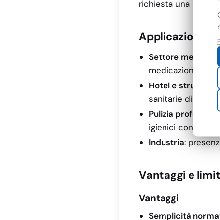
richiesta una protezi
Applicazioni pr
P
Settore medicale
medicazioni, visit
Hotel e strutture 
sanitarie di base.
Pulizia profession
igienici conformi a
Industria
: presenz
Vantaggi e limit
Vantaggi
Semplicità norma