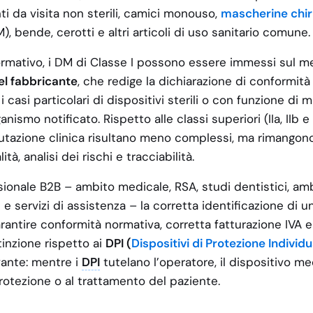
ti da visita non sterili, camici monouso,
mascherine chir
, bende, cerotti e altri articoli di uso sanitario comune.
ormativo, i DM di Classe I possono essere immessi sul m
el fabbricante
, che redige la dichiarazione di conformit
 i casi particolari di dispositivi sterili o con funzione di
nismo notificato. Rispetto alle classi superiori (IIa, IIb e II
utazione clinica risultano meno complessi, ma rimangono
tà, analisi dei rischi e tracciabilità.
ionale B2B – ambito medicale, RSA, studi dentistici, am
 e servizi di assistenza – la corretta identificazione di 
antire conformità normativa, corretta fatturazione IVA 
inzione rispetto ai
DPI (
Dispositivi di Protezione Individ
vante: mentre i
DPI
tutelano l’operatore, il dispositivo m
rotezione o al trattamento del paziente.