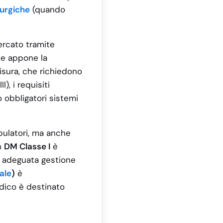
urgiche
(quando
ercato tramite
à e appone la
 misura, che richiedono
I), i requisiti
 obbligatori sistemi
bulatori, ma anche
un
DM Classe I
è
e adeguata gestione
uale
)
è
edico è destinato