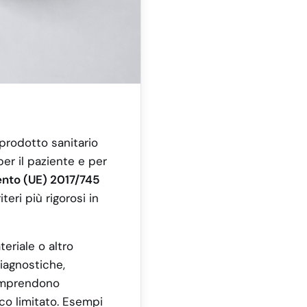
 prodotto sanitario
er il paziente e per
nto (UE) 2017/745
eri più rigorosi in
eriale o altro
diagnostiche,
mprendono
co limitato. Esempi