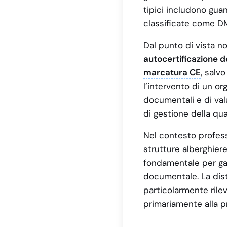
tipici includono guan
classificate come DM)
Dal punto di vista n
autocertificazione d
marcatura CE
, salvo
l’intervento di un orga
documentali e di val
di gestione della quali
Nel contesto profess
strutture alberghiere
fondamentale per gar
documentale. La dist
particolarmente rile
primariamente alla p