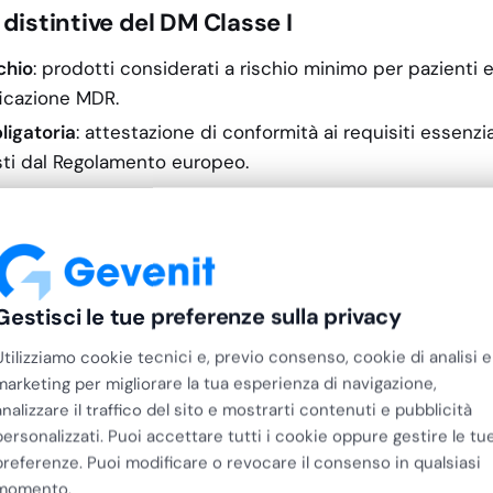
distintive del DM Classe I
schio
: prodotti considerati a rischio minimo per pazienti 
ificazione MDR.
ligatoria
: attestazione di conformità ai requisiti essenzia
sti dal Regolamento europeo.
e del fabbricante
: nella maggior parte dei casi non è rich
icato.
tecnica
: fascicolo tecnico, valutazione dei rischi e sorv
bligatori.
Gestisci le tue preferenze sulla privacy
ntificazione del prodotto, lotto e fabbricante per garantir
Utilizziamo cookie tecnici e, previo consenso, cookie di analisi e
marketing per migliorare la tua esperienza di navigazione,
analizzare il traffico del sito e mostrarti contenuti e pubblicità
zzato il DM Classe I
personalizzati. Puoi accettare tutti i cookie oppure gestire le tu
preferenze. Puoi modificare o revocare il consenso in qualsiasi
 di Classe I trovano impiego in numerosi contesti profess
momento.