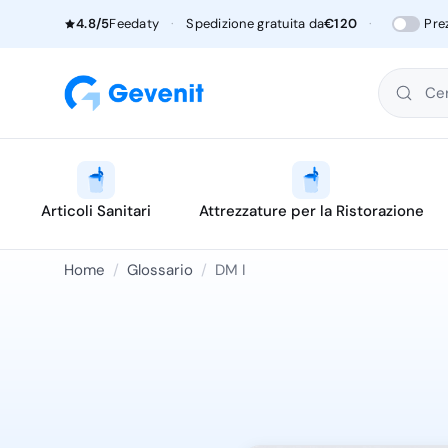
4.8/5
Feedaty
·
Spedizione gratuita da
€120
·
Pre
Cer
Articoli Sanitari
Attrezzature per la Ristorazione
Home
/
Glossario
/
DM I