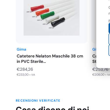
P
Gima
Gima
Catetere Nelaton Maschile 38 cm
Catetere
in PVC Sterile…
Sterile,
€
284,26
€
253,76
€
233,00
€
208,00
+ IVA
+ IV
RECENSIONI VERIFICATE
Cosa dicono di noi