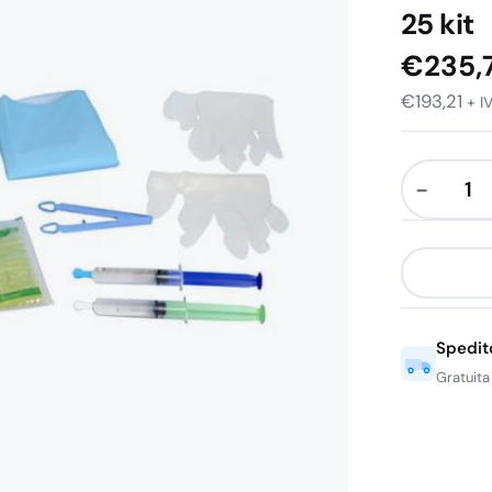
25 kit
€
235,
€
193,21
+ I
−
Kit
Cateteris
con
Telino
Sterile
Spedito
-
25
Gratuita
kit
quantità