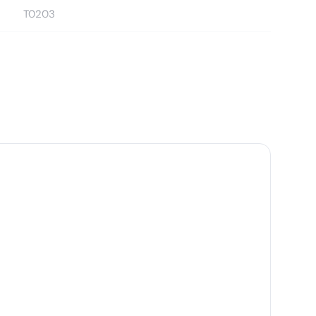
T0203
)
1618854
962702647
8023279269338
Gima
8023279269338