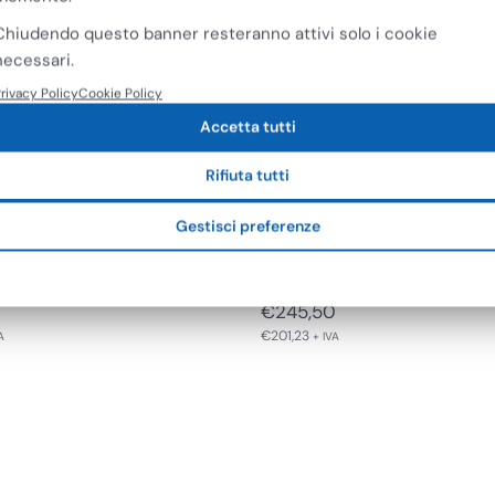
Chiudendo questo banner resteranno attivi solo i cookie
necessari.
rivacy Policy
Cookie Policy
Accetta tutti
Rifiuta tutti
Gima
Gestisci preferenze
 per Aspirazione 50 cm
Catetere Esterno Uomo in 
 Adattatore Conico…
con Fascia Adesiva…
€
245,50
€
201,23
A
+ IVA