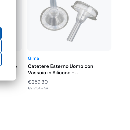
Gima
Lattice
Catetere Esterno Uomo con
Vassoio in Silicone -…
€
259,30
€
212,54
+ IVA