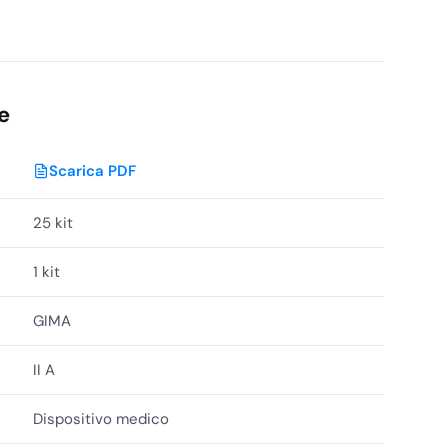
e
Scarica PDF
25 kit
1 kit
GIMA
II A
Dispositivo medico