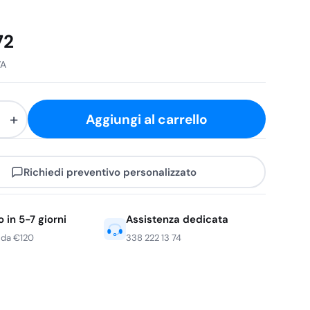
72
VA
+
Aggiungi al carrello
mo
Richiedi preventivo personalizzato
 in 5-7 giorni
Assistenza dedicata
 da €120
338 222 13 74