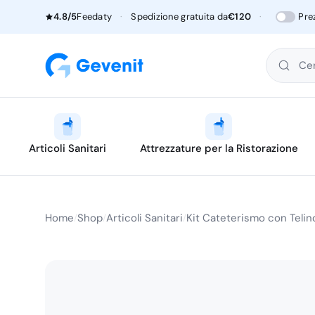
4.8/5
Feedaty
·
Spedizione gratuita da
€120
·
Pre
Cer
Articoli Sanitari
Attrezzature per la Ristorazione
Home
Shop
Articoli Sanitari
Kit Cateterismo con Telino
/
/
/