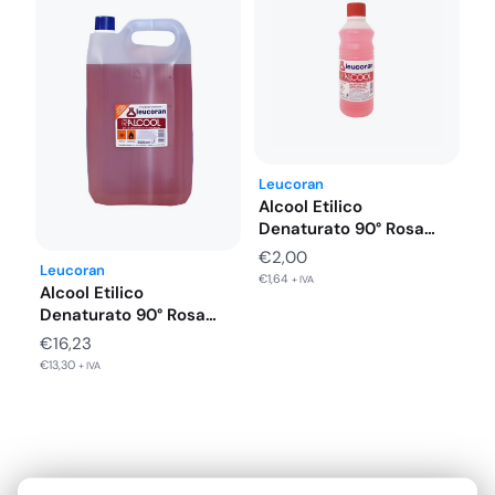
€5,18.
€3,63.
Leucoran
Alcool Etilico
Denaturato 90° Rosa
con Tappo Salva…
€
2,00
Leucoran
€
1,64
+ IVA
Alcool Etilico
Denaturato 90° Rosa
con Tappo Salva…
€
16,23
€
13,30
+ IVA