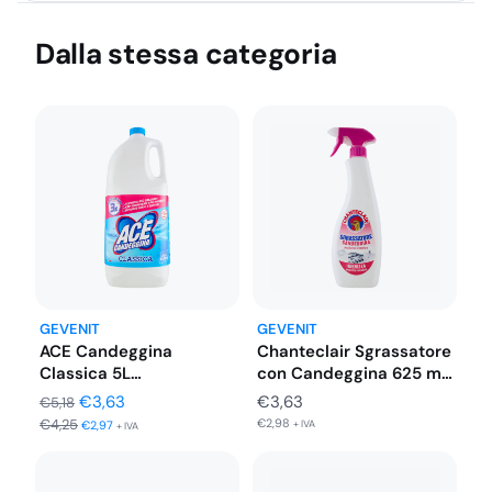
Dalla stessa categoria
GEVENIT
GEVENIT
ACE Candeggina
Chanteclair Sgrassatore
Classica 5L
con Candeggina 625 ml
Professionale al Cloro
Spray
Il
Il
€
3,63
€
3,63
€
5,18
€
4,25
€
2,98
prezzo
prezzo
€
2,97
+ IVA
+ IVA
originale
attuale
era:
è: