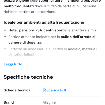
pulizia e igiene
delle
superfici dure
in
ambienti pubblici e
molto frequentati
dove l’utilizzo da parte di più persone
richiede particolare attenzione.
Ideale per ambienti ad alta frequentazione
Hotel
,
pensioni
,
RSA
,
centri sportivi
e strutture simili.
Particolarmente indicato per la
pulizia dell’arredo di
camere di degenza
.
Perfetto su accessori e superfici in
acciaio
,
materiali
sintetici
,
infissi
, ecc.
Aiuta ad
abbattere e prevenire i cattivi odori
,
Leggi tutto
lasciando l’ambiente più gradevole.
Specifiche tecniche
Benefici d’uso
Facile da utilizzare
e con
alta risciacquabilità
.
Scheda tecnica
Scarica PDF
Usato quotidianamente
ridona brillantezza
agli
accessori e alle superfici trattate.
Brand
Allegrini
Indicato per la pulizia profonda di
superfici piastrellate