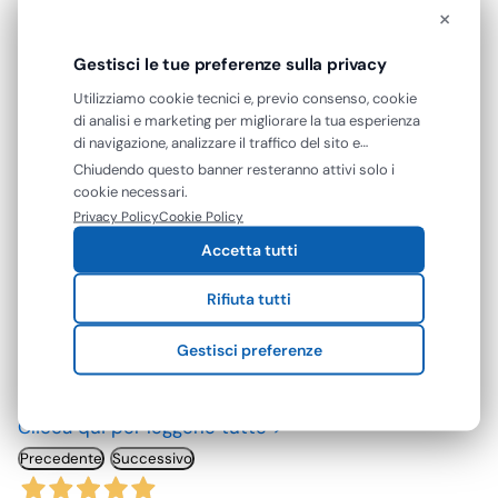
×
Gestisci le tue preferenze sulla privacy
Utilizziamo cookie tecnici e, previo consenso, cookie
di analisi e marketing per migliorare la tua esperienza
RECENSIONI VERIFICATE
di navigazione, analizzare il traffico del sito e
Cosa dicono di noi
mostrarti contenuti e pubblicità personalizzati. Puoi
Chiudendo questo banner resteranno attivi solo i
accettare tutti i cookie oppure gestire le tue
cookie necessari.
Eccellente
preferenze. Puoi modificare o revocare il consenso in
Privacy Policy
Cookie Policy
qualsiasi momento.
Accetta tutti
4,7
/5
Rifiuta tutti
142
recensioni
Gestisci preferenze
Le nostre recensioni a 4 e 5 stelle.
Clicca qui per leggerle tutte >
Precedente
Successivo