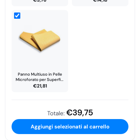
€
3,76
€
14,18
Panno Multiuso in Pelle
Microforato per Superfici
Lucide…
€
21,81
€
39,75
Totale:
Aggiungi selezionati al carrello