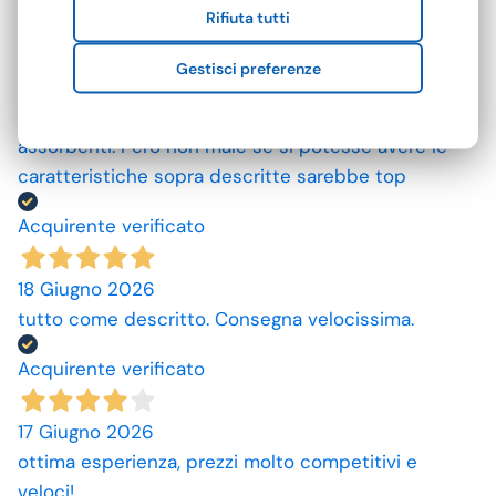
Rifiuta tutti
Acquirente verificato
Gestisci preferenze
25 Giugno 2026
Mi aspettavo degli asciugamani più grandi e più
assorbenti. Però non male se si potesse avere le
caratteristiche sopra descritte sarebbe top
Acquirente verificato
18 Giugno 2026
tutto come descritto. Consegna velocissima.
Acquirente verificato
17 Giugno 2026
ottima esperienza, prezzi molto competitivi e
veloci!