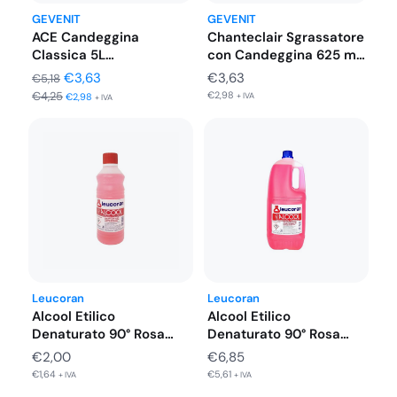
offrendo un’ampia varietà di applicazioni grazie alle sue
GEVENIT
GEVENIT
proprietà chimico-fisiche.
ACE Candeggina
Chanteclair Sgrassatore
Classica 5L
con Candeggina 625 ml
Professionale al Cloro
Spray
Il
Il
€
3,63
€
3,63
€
5,18
€
4,25
€
2,98
prezzo
prezzo
€
2,98
+ IVA
+ IVA
originale
attuale
era:
è:
€5,18.
€3,63.
Leucoran
Leucoran
Alcool Etilico
Alcool Etilico
Denaturato 90° Rosa
Denaturato 90° Rosa
con Tappo Salva…
con Tappo Salva…
€
6,85
€
2,00
€
5,61
€
1,64
+ IVA
+ IVA