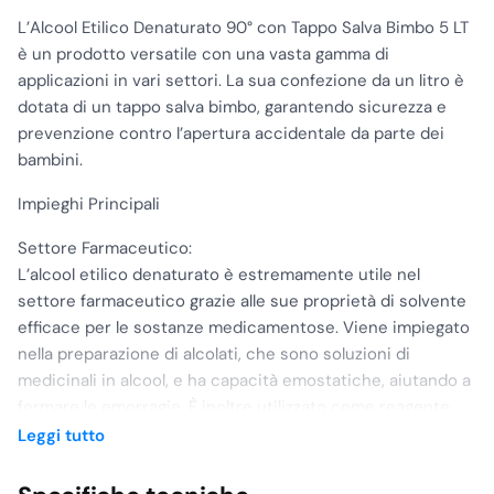
L’Alcool Etilico Denaturato 90° con Tappo Salva Bimbo 5 LT
è un prodotto versatile con una vasta gamma di
applicazioni in vari settori. La sua confezione da un litro è
dotata di un tappo salva bimbo, garantendo sicurezza e
prevenzione contro l’apertura accidentale da parte dei
bambini.
Impieghi Principali
Settore Farmaceutico:
L’alcool etilico denaturato è estremamente utile nel
settore farmaceutico grazie alle sue proprietà di solvente
efficace per le sostanze medicamentose. Viene impiegato
nella preparazione di alcolati, che sono soluzioni di
medicinali in alcool, e ha capacità emostatiche, aiutando a
fermare le emorragie. È inoltre utilizzato come reagente
nella sintesi di vari eteri e altri composti chimici.
Leggi tutto
Settore Chimico Industriale: