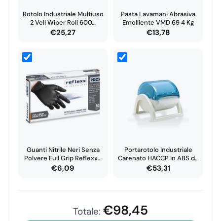
Lunghezza strappo (perforazione):
300 mm
Rotolo Industriale Multiuso
Pasta Lavamani Abrasiva
Altezza rotolo:
260 mm
2 Veli Wiper Roll 600…
Emolliente VMD 69 4 Kg
€
25,27
€
13,78
Diametro
rotolo:
340 mm
Diametro interno anima:
71 mm
(anima rigida)
Profumazione:
assente
Confezionamento:
1 rotolo
per collo (Easy Bag)
Modalità d’uso
Strappare la quantità necessaria e utilizzare per
pulizia/asciugatura secondo le procedure operative.
Per ottimizzare i consumi, usare gli strappi in funzione
Guanti Nitrile Neri Senza
Portarotolo Industriale
del tipo di sporco e della quantità di liquido da
Polvere Full Grip Reflexx…
Carenato HACCP in ABS da
rimuovere.
Terra…
€
6,09
€
53,31
Conservare in luogo asciutto e protetto per mantenere
le prestazioni del prodotto.
€
98,45
Formato disponibile
: collo da
1 rotolo
(2000 strappi – 600
Totale: