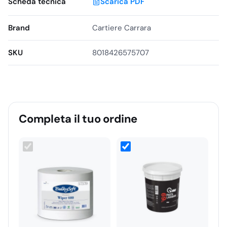
Scheda tecnica
Scarica PDF
Industria e reparti produttivi
Laboratori e aree tecniche
Brand
Cartiere Carrara
Magazzini e logistica
Ristorazione e aree di lavoro dove servono pulizia e
SKU
8018426575707
asciugatura rapide
Superfici compatibili
Banchi da lavoro, attrezzature e superfici dure in aree
operative
Completa il tuo ordine
Utilizzo per operazioni di pulizia e asciugatura in
contesti professionali
Caratteristiche principali
2 veli
in cellulosa, colore bianco
Finitura:
liscia
(goffratura
assente
)
2000 strappi
per rotolo
Lunghezza rotolo:
600 m