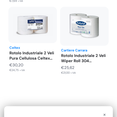
€
7,69
+ IVA
Celtex
Cartiere Carrara
Rotolo Industriale 2 Veli
Rotolo Industriale 2 Veli
Pura Cellulosa Celtex
Wiper Roll 304
800…
€
30,20
Cellulosa…
€
25,62
€
24,75
+ IVA
€
21,00
+ IVA
×