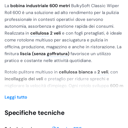
La
bobina industriale 600 metri
BulkySoft Classic Wiper
Roll 600 è una soluzione ad alto rendimento per la pulizia
professionale in contesti operativi dove servono
autonomia, assorbenza e gestione rapida dei consumi.
Realizzata in
cellulosa
2 veli
e con fogli pretagliati, è ideale
come rotolone multiuso per asciugatura e pulizia in
officina, produzione, magazzino e anche in ristorazione. La
finitura
liscia (senza
goffratura
)
favorisce un utilizzo
pratico e costante nelle attività quotidiane.
Rotolo pulitore multiuso in
cellulosa bianca
a
2 veli
, con
incollaggio dei veli
e pretaglio per ridurre sprechi e
migliorare la velocità d’impiego. Ogni rotolo sviluppa
600 m
e contiene
2000 strappi
, pensati per utilizzi intensivi e
Leggi tutto
continui.
Specifiche tecniche
Ambiti di utilizzo
Officine e manutenzione