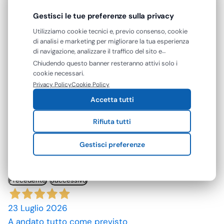
Gestisci le tue preferenze sulla privacy
Utilizziamo cookie tecnici e, previo consenso, cookie
RECENSIONI VERIFICATE
di analisi e marketing per migliorare la tua esperienza
Cosa dicono di noi
di navigazione, analizzare il traffico del sito e
mostrarti contenuti e pubblicità personalizzati. Puoi
Chiudendo questo banner resteranno attivi solo i
Eccellente
accettare tutti i cookie oppure gestire le tue
cookie necessari.
preferenze. Puoi modificare o revocare il consenso in
Privacy Policy
Cookie Policy
qualsiasi momento.
4,7
/5
Accetta tutti
142
Rifiuta tutti
recensioni
Gestisci preferenze
Le nostre recensioni a 4 e 5 stelle.
Clicca qui per leggerle tutte >
Precedente
Successivo
23 Luglio 2026
A andato tutto come previsto