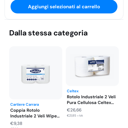
m).
Aggiungi selezionati al carrello
Dalla stessa categoria
Celtex
Rotolo Industriale 2 Veli
Pura Cellulosa Celtex
Cartiere Carrara
800…
€
26,66
Coppia Rotolo
Industriale 2 Veli Wiper
€
21,85
+ IVA
Roll 786…
€
9,38