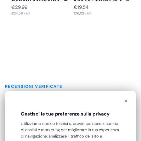
Coperchio in…
Coperchio in…
€
29,99
€
19,54
€
24,58
€
16,02
+ IVA
+ IVA
RECENSIONI VERIFICATE
Cosa dicono di noi
×
Eccellente
Gestisci le tue preferenze sulla privacy
Utilizziamo cookie tecnici e, previo consenso, cookie
4,7
/5
di analisi e marketing per migliorare la tua esperienza
di navigazione, analizzare il traffico del sito e
142