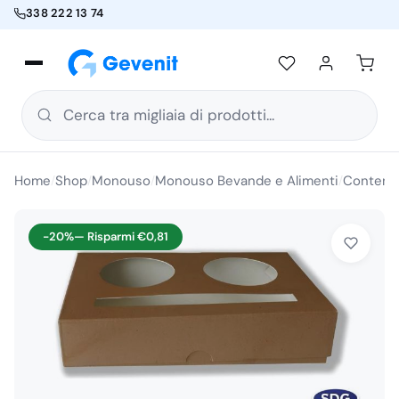
338 222 13 74
Cerca tra migliaia di prodotti...
Home
Shop
Monouso
Monouso Bevande e Alimenti
Contenit
/
/
/
/
-20%
— Risparmi
€
0,81