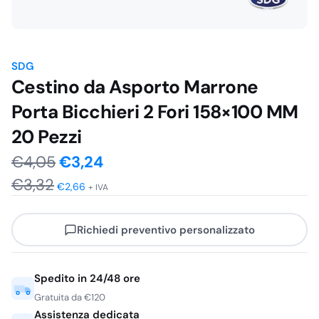
SDG
Cestino da Asporto Marrone
Porta Bicchieri 2 Fori 158×100 MM
20 Pezzi
Il
Il
€
4,05
€
3,24
€
3,32
prezzo
prezzo
€
2,66
+ IVA
originale
attuale
Richiedi preventivo personalizzato
era:
è:
€4,05.
€3,24.
Spedito in 24/48 ore
Gratuita da €120
Assistenza dedicata