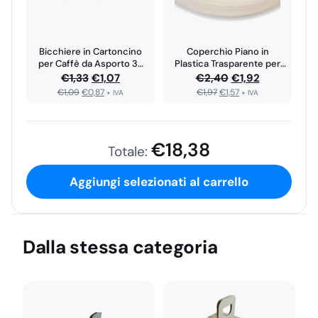
Bicchiere in Cartoncino
Coperchio Piano in
per Caffè da Asporto 3…
Plastica Trasparente per
Bicchieri 3…
Il
Il
Il
Il
€
1,33
€
1,07
€
2,40
€
1,92
€
1,09
€
0,87
€
1,97
€
1,57
prezzo
prezzo
prezzo
prezzo
+ IVA
+ IVA
originale
attuale
originale
attuale
era:
è:
era:
è:
€
18,38
€1,33.
€1,07.
€2,40.
€1,92.
Totale:
Aggiungi selezionati al carrello
Dalla stessa categoria