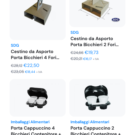
SDG
Cestino da Asporto
Porta Bicchieri 2 Fori
SDG
con…
Cestino da Asporto
Il
Il
€
19,73
€
24,66
Porta Bicchieri 4 Fori
€
20,21
prezzo
prezzo
€
16,17
+ IVA
con…
Il
Il
€
22,50
€
28,12
originale
attuale
€
23,05
prezzo
prezzo
€
18,44
+ IVA
era:
è:
originale
attuale
€24,66.
€19,73.
era:
è:
€28,12.
€22,50.
Imballaggi Alimentari
Imballaggi Alimentari
Porta Cappuccino 4
Porta Cappuccino 2
Bicchieri Contenitore +
Bicchieri Contenitore +