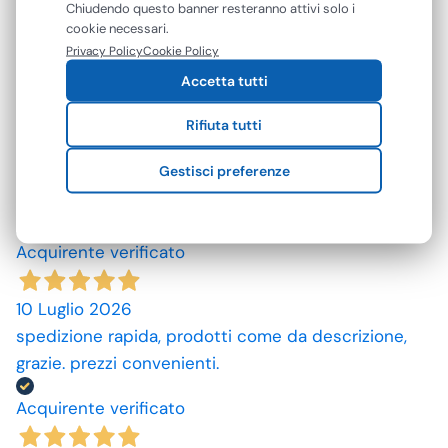
mostrarti contenuti e pubblicità personalizzati. Puoi
Chiudendo questo banner resteranno attivi solo i
recensioni
accettare tutti i cookie oppure gestire le tue
cookie necessari.
preferenze. Puoi modificare o revocare il consenso in
Privacy Policy
Cookie Policy
qualsiasi momento.
Le nostre recensioni a 4 e 5 stelle.
Accetta tutti
Clicca qui per leggerle tutte >
Rifiuta tutti
Precedente
Successivo
Gestisci preferenze
23 Luglio 2026
A andato tutto come previsto
Acquirente verificato
10 Luglio 2026
spedizione rapida, prodotti come da descrizione,
grazie. prezzi convenienti.
Acquirente verificato