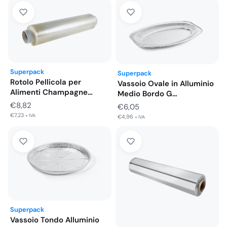
Superpack
Superpack
Rotolo Pellicola per
Vassoio Ovale in Alluminio
Alimenti Champagne
Medio Bordo G
senza Box 300MT…
429x288x25…
€
8,82
€
6,05
€
7,23
+ IVA
€
4,96
+ IVA
Superpack
Vassoio Tondo Alluminio