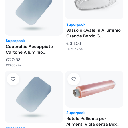
Superpack
Vassoio Ovale in Alluminio
Grande Bordo G
Superpack
548x361x21…
€
33,03
Coperchio Accoppiato
€
27,07
+ IVA
Cartone Alluminio
Vaschette 2 Porzioni
€
20,53
Basso…
€
16,83
+ IVA
Superpack
Rotolo Pellicola per
Alimenti Viola senza Box