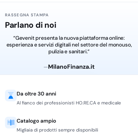
dimensioni e capacità.
Scopri le opzioni nella
RASSEGNA STAMPA
categoria
Vaschette in
Parlano di noi
Alluminio
.
“Gevenit presenta la nuova piattaforma online:
Rotoli di Alluminio per
esperienza e servizi digitali nel settore del monouso,
Alimenti
pulizia e sanitari.”
Rotoli di alluminio di alta
qualità, indispensabili
MilanoFinanza.it
—
per la conservazione e la
cottura degli alimenti,
disponibili in varie
Da oltre 30 anni
lunghezze e larghezze.
Esplora le soluzioni nella
Al fianco dei professionisti HO.RE.CA e medicale
categoria
Alluminio per
Alimenti
.
Catalogo ampio
Carta Forno
Migliaia di prodotti sempre disponibili
Carta forno resistente e