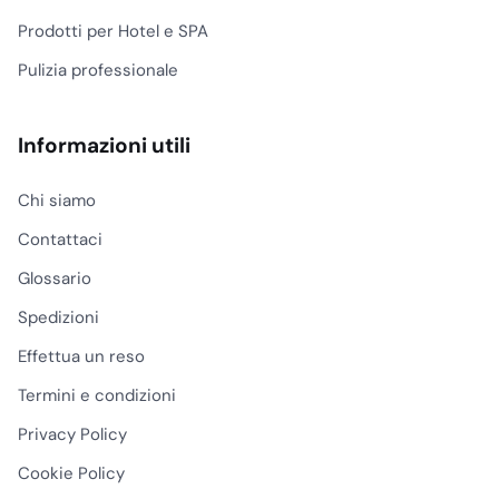
per assicurare la
Prodotti per Hotel e SPA
disponibilità
immediata dei
Pulizia professionale
prodotti necessari.
Supporto
Informazioni utili
professionale:
Assistenza dedicata
per guidarti nella
Chi siamo
scelta delle soluzioni
Contattaci
più adatte alle tue
Glossario
esigenze.
Spedizioni
Scegli Superpack su
Gevenit per garantire
Effettua un reso
soluzioni di
Termini e condizioni
confezionamento
alimentare di qualità,
Privacy Policy
pratiche e affidabili,
Cookie Policy
ideali per il tuo business