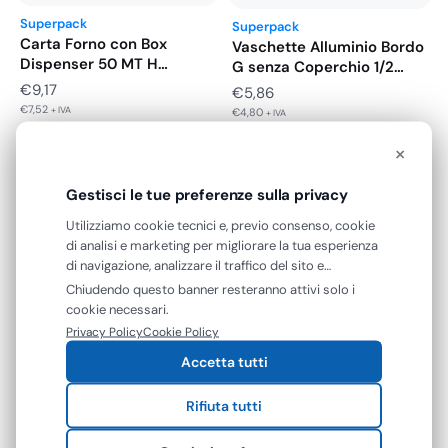
Superpack
Superpack
Carta Forno con Box
Vaschette Alluminio Bordo
Dispenser 50 MT H…
G senza Coperchio 1/2
Porzione…
€
9,17
€
5,86
€
7,52
+ IVA
€
4,80
+ IVA
×
Gestisci le tue preferenze sulla privacy
Utilizziamo cookie tecnici e, previo consenso, cookie
di analisi e marketing per migliorare la tua esperienza
di navigazione, analizzare il traffico del sito e
Superpack
mostrarti contenuti e pubblicità personalizzati. Puoi
Superpack
Chiudendo questo banner resteranno attivi solo i
Rotolo Alluminio Alimenti
accettare tutti i cookie oppure gestire le tue
Vassoio Tondo Alluminio
cookie necessari.
con Box Dispenser fino a…
preferenze. Puoi modificare o revocare il consenso in
Bordo G per Crostata
Privacy Policy
Cookie Policy
Fascia
€
12,08
-
€
17,64
qualsiasi momento.
Ø250…
€
20,18
Accetta tutti
€
9,90
–
€
14,46
di
+ IVA
€
16,54
+ IVA
prezzo:
Rifiuta tutti
da
€12,08