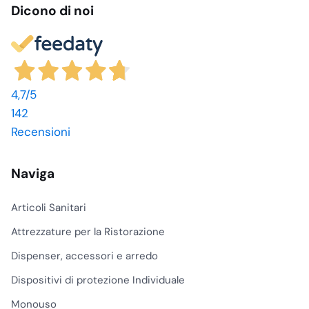
standard
Dicono di noi
internazionali,
garantendo sicurezza
e affidabilità.
Versatilità d’uso:
Soluzioni adatte a
4,7
/5
diverse applicazioni
142
nel settore
Recensioni
alimentare.
Resistenza e
Naviga
praticità:
Materiali
progettati per offrire
Articoli Sanitari
massima efficienza
nel confezionamento
Attrezzature per la Ristorazione
e nella conservazione
Dispenser, accessori e arredo
degli alimenti.
Dispositivi di protezione Individuale
Spedizioni rapide:
Consegne efficienti
Monouso