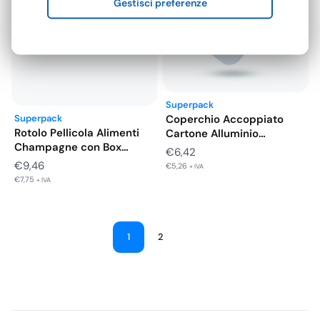
Gestisci preferenze
a
€17,64
Superpack
Coperchio Accoppiato
Superpack
Rotolo Pellicola Alimenti
Cartone Alluminio
Champagne con Box
Vaschette 2 Porzioni Alto…
€
6,42
Dispenser 300…
€
9,46
€
5,26
+ IVA
€
7,75
+ IVA
1
2