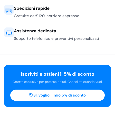
antiaderente, ideale per
Spedizioni rapide
la cottura di prodotti da
Gratuite da €120, corriere espresso
forno e pasticceria,
disponibile in fogli o
Assistenza dedicata
rotoli. Trova i prodotti
correlati nella categoria
Supporto telefonico e preventivi personalizzati
Carta Forno
.
Perché scegliere i
prodotti
Superpack su
Gevenit?
Iscriviti e ottieni il 5% di sconto
Acquistando i prodotti
Offerte esclusive per professionisti. Cancellati quando vuoi.
Superpack su Gevenit, la
tua azienda potrà
Sì, voglio il mio 5% di sconto
beneficiare di:
Qualità certificata:
Prodotti conformi agli