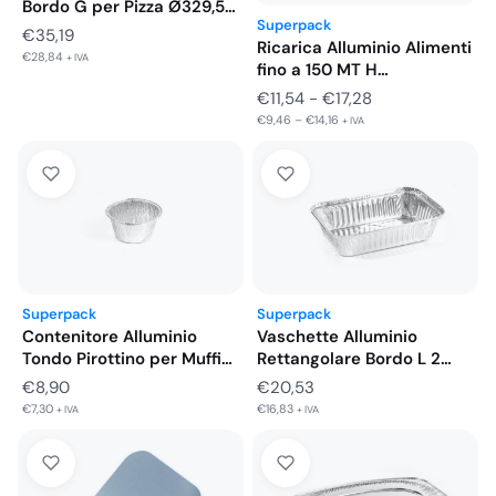
Bordo G per Pizza Ø329,5…
Superpack
€
35,19
Ricarica Alluminio Alimenti
€
28,84
+ IVA
fino a 150 MT H…
Fascia
€
11,54
-
€
17,28
€
9,46
–
€
14,16
di
+ IVA
prezzo:
da
€11,54
a
€17,28
Superpack
Superpack
Vaschette Alluminio
Contenitore Alluminio
Rettangolare Bordo L 2
Tondo Pirottino per Muffin
Porzioni Basso…
85 H…
€
20,53
€
8,90
€
16,83
€
7,30
+ IVA
+ IVA