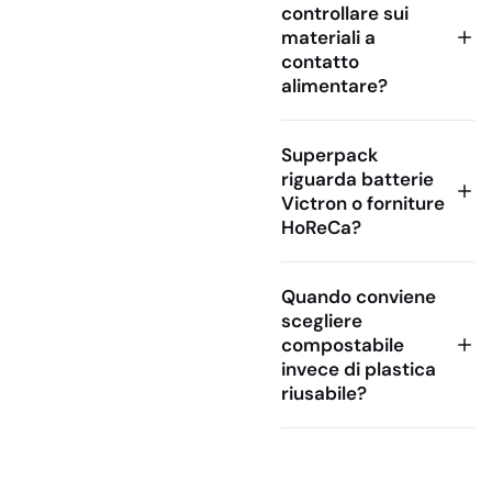
sicurezza, rispondendo
controllare sui
alle esigenze di
materiali a
ristoranti, catering e
contatto
aziende del settore
alimentare?
alimentare.
Prodotti Superpack
Superpack
Disponibili su
riguarda batterie
Gevenit
Victron o forniture
HoReCa?
La gamma di prodotti
Superpack
offerta da
Gevenit include:
Quando conviene
scegliere
Vaschette in
compostabile
Alluminio
invece di plastica
Contenitori in alluminio
riusabile?
ideali per la cottura,
conservazione e
trasporto di alimenti,
disponibili in diverse