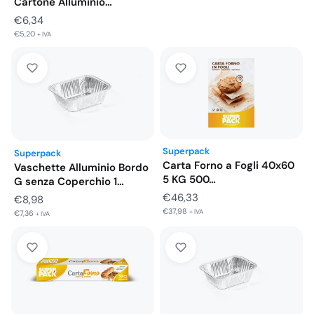
Cartone Alluminio
Vaschette 8 Porzioni
€
6,34
321X263…
€
5,20
+ IVA
Superpack
Superpack
Carta Forno a Fogli 40x60
Vaschette Alluminio Bordo
5 KG 500…
G senza Coperchio 1
Porzione…
€
46,33
€
8,98
€
37,98
+ IVA
€
7,36
+ IVA