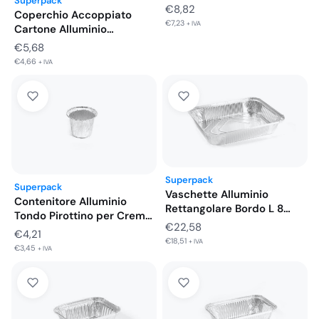
Superpack
300MT…
€
8,82
Coperchio Accoppiato
€
7,23
+ IVA
Cartone Alluminio
Vaschette 4 Porzioni
€
5,68
225X175…
€
4,66
+ IVA
Superpack
Superpack
Vaschette Alluminio
Contenitore Alluminio
Rettangolare Bordo L 8
Tondo Pirottino per Creme
Porzioni 325X260X51…
€
22,58
Caramel Ø…
€
4,21
€
18,51
+ IVA
€
3,45
+ IVA