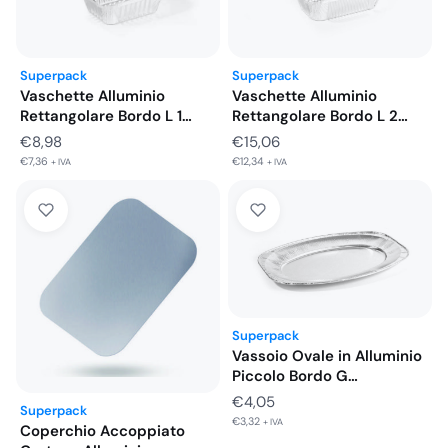
Superpack
Superpack
Vaschette Alluminio
Vaschette Alluminio
Rettangolare Bordo L 2
Rettangolare Bordo L 1
Porzioni Alto…
Porzione 147x123x40…
€
15,06
€
8,98
€
12,34
€
7,36
+ IVA
+ IVA
Superpack
Vassoio Ovale in Alluminio
Piccolo Bordo G
350x143x21…
€
4,05
Superpack
€
3,32
+ IVA
Coperchio Accoppiato