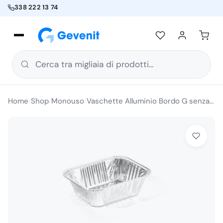
338 222 13 74
Cerca tra migliaia di prodotti...
Home
Shop
Monouso
Vaschette Alluminio Bordo G senza Coperchio 1/2 Porzione 126x101x38H 100 Pezzi
/
/
/