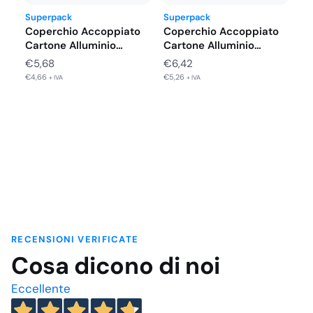
Superpack
Superpack
Coperchio Accoppiato
Coperchio Accoppiato
Cartone Alluminio
Cartone Alluminio
Vaschette 4 Porzioni
Vaschette 2 Porzioni
€
5,68
€
6,42
225X175…
Alto…
€
4,66
€
5,26
+ IVA
+ IVA
RECENSIONI VERIFICATE
Cosa dicono di noi
Eccellente