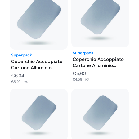
Superpack
Superpack
Coperchio Accoppiato
Coperchio Accoppiato
Cartone Alluminio
Cartone Alluminio
Vaschette 6 Porzioni
€
5,60
Vaschette 8 Porzioni
€
6,34
316X216…
321X263…
€
4,59
+ IVA
€
5,20
+ IVA