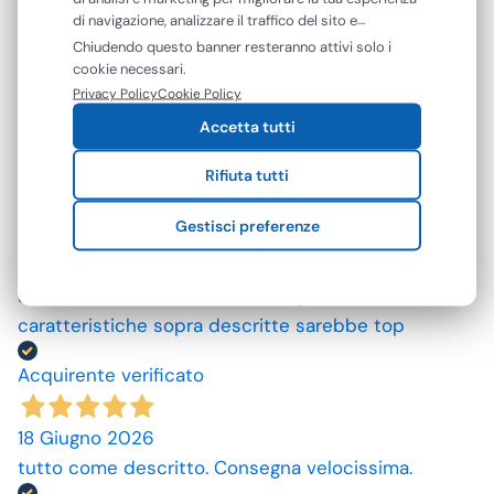
di navigazione, analizzare il traffico del sito e
Acquirente verificato
mostrarti contenuti e pubblicità personalizzati. Puoi
Chiudendo questo banner resteranno attivi solo i
accettare tutti i cookie oppure gestire le tue
cookie necessari.
preferenze. Puoi modificare o revocare il consenso in
09 Luglio 2026
Privacy Policy
Cookie Policy
qualsiasi momento.
ottimo prodotto.
Accetta tutti
Acquirente verificato
Rifiuta tutti
Gestisci preferenze
25 Giugno 2026
Mi aspettavo degli asciugamani più grandi e più
assorbenti. Però non male se si potesse avere le
caratteristiche sopra descritte sarebbe top
Acquirente verificato
18 Giugno 2026
tutto come descritto. Consegna velocissima.