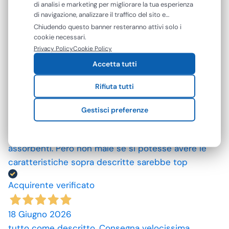
grazie. prezzi convenienti.
di analisi e marketing per migliorare la tua esperienza
di navigazione, analizzare il traffico del sito e
Acquirente verificato
mostrarti contenuti e pubblicità personalizzati. Puoi
Chiudendo questo banner resteranno attivi solo i
accettare tutti i cookie oppure gestire le tue
cookie necessari.
preferenze. Puoi modificare o revocare il consenso in
Privacy Policy
Cookie Policy
09 Luglio 2026
qualsiasi momento.
Accetta tutti
ottimo prodotto.
Rifiuta tutti
Acquirente verificato
Gestisci preferenze
25 Giugno 2026
Mi aspettavo degli asciugamani più grandi e più
assorbenti. Però non male se si potesse avere le
caratteristiche sopra descritte sarebbe top
Acquirente verificato
18 Giugno 2026
tutto come descritto. Consegna velocissima.