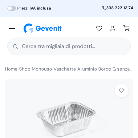
338 222 13 74
Prezzi
IVA inclusa
Cerca tra migliaia di prodotti...
Home
Shop
Monouso
Vaschette Alluminio Bordo G senza Coperchio 1 Porzione 150x125x44 H 100 Pezzi
/
/
/