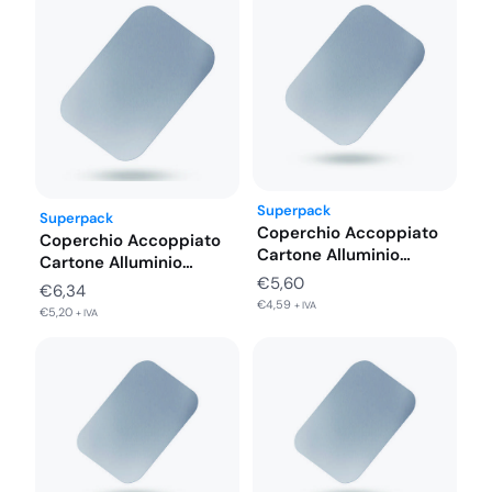
Superpack
Superpack
Coperchio Accoppiato
Coperchio Accoppiato
Cartone Alluminio
Cartone Alluminio
Vaschette 6 Porzioni
€
5,60
Vaschette 8 Porzioni
€
6,34
316X216…
321X263…
€
4,59
+ IVA
€
5,20
+ IVA