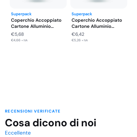
Superpack
Superpack
Coperchio Accoppiato
Coperchio Accoppiato
Cartone Alluminio
Cartone Alluminio
Vaschette 4 Porzioni
Vaschette 2 Porzioni
€
5,68
€
6,42
225X175…
Alto…
€
4,66
€
5,26
+ IVA
+ IVA
RECENSIONI VERIFICATE
Cosa dicono di noi
Eccellente