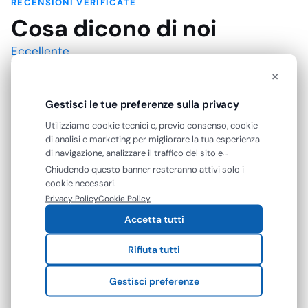
RECENSIONI VERIFICATE
Cosa dicono di noi
Eccellente
×
4,7
/5
Gestisci le tue preferenze sulla privacy
142
Utilizziamo cookie tecnici e, previo consenso, cookie
recensioni
di analisi e marketing per migliorare la tua esperienza
di navigazione, analizzare il traffico del sito e
mostrarti contenuti e pubblicità personalizzati. Puoi
Le nostre recensioni a 4 e 5 stelle.
Chiudendo questo banner resteranno attivi solo i
accettare tutti i cookie oppure gestire le tue
cookie necessari.
Clicca qui per leggerle tutte >
preferenze. Puoi modificare o revocare il consenso in
Privacy Policy
Cookie Policy
qualsiasi momento.
Precedente
Successivo
Accetta tutti
23 Luglio 2026
Rifiuta tutti
A andato tutto come previsto
Gestisci preferenze
Acquirente verificato