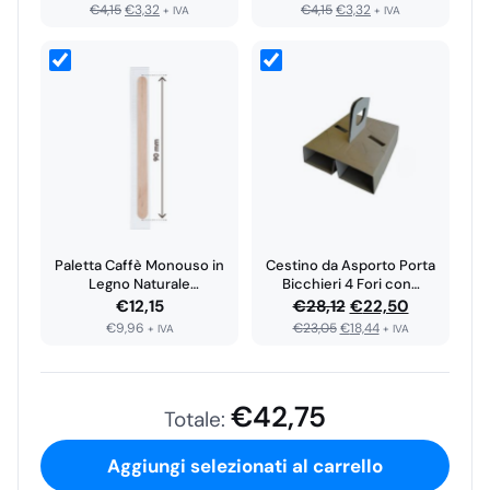
nostro tempo.
€
4,15
€
3,32
€
4,15
€
3,32
prezzo
prezzo
prezzo
prezzo
+ IVA
+ IVA
originale
attuale
originale
attuale
era:
è:
era:
è:
€5,06.
€4,05.
€5,06.
€4,05.
Paletta Caffè Monouso in
Cestino da Asporto Porta
Legno Naturale
Bicchieri 4 Fori con…
Biodegradabile Imbustata…
Il
Il
€
12,15
€
28,12
€
22,50
€
9,96
€
23,05
€
18,44
prezzo
prezzo
+ IVA
+ IVA
originale
attuale
era:
è:
€
42,75
€28,12.
€22,50.
Totale:
Aggiungi selezionati al carrello