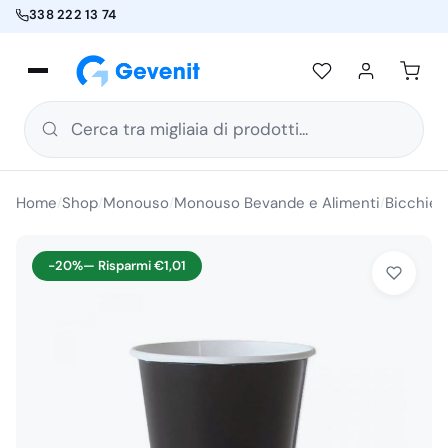
338 222 13 74
Cerca tra migliaia di prodotti...
Home
Shop
Monouso
Monouso Bevande e Alimenti
Bicchier
/
/
/
/
-20%
— Risparmi
€
1,01