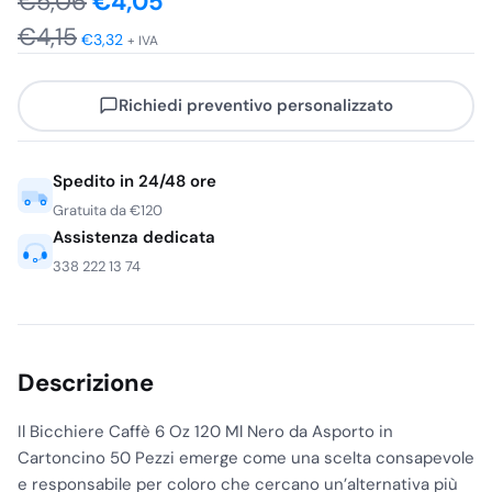
Il
Il
€
5,06
€
4,05
€
4,15
prezzo
prezzo
€
3,32
+ IVA
originale
attuale
Richiedi preventivo personalizzato
era:
è:
€5,06.
€4,05.
Spedito in 24/48 ore
Gratuita da €120
Assistenza dedicata
338 222 13 74
Descrizione
Il Bicchiere Caffè 6 Oz 120 Ml Nero da Asporto in
Cartoncino 50 Pezzi emerge come una scelta consapevole
e responsabile per coloro che cercano un’alternativa più