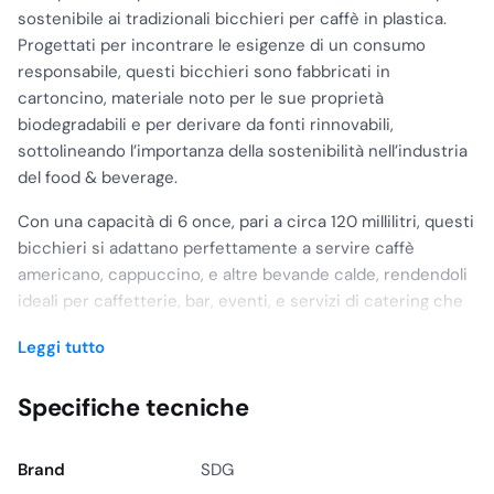
sostenibile ai tradizionali bicchieri per caffè in plastica.
Progettati per incontrare le esigenze di un consumo
responsabile, questi bicchieri sono fabbricati in
cartoncino, materiale noto per le sue proprietà
biodegradabili e per derivare da fonti rinnovabili,
sottolineando l’importanza della sostenibilità nell’industria
del food & beverage.
Con una capacità di 6 once, pari a circa 120 millilitri, questi
bicchieri si adattano perfettamente a servire caffè
americano, cappuccino, e altre bevande calde, rendendoli
ideali per caffetterie, bar, eventi, e servizi di catering che
desiderano offrire ai propri clienti un’opzione ecologica
Leggi tutto
senza compromettere la qualità o l’esperienza di
degustazione.
Specifiche tecniche
Il colore nero e il design semplice ma raffinato
conferiscono a questi bicchieri un aspetto elegante e
Brand
SDG
naturale, che si abbina bene con ambienti sia moderni che