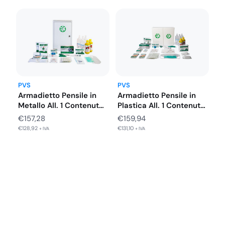
1 ICE PACK ghiaccio istantaneo monouso
1 Sacchetto per rifiuti sanitari 250×350 mm
PVS
PVS
Armadietto Pensile in
Armadietto Pensile in
Metallo All. 1 Contenuto
Plastica All. 1 Contenuto
Base…
Base…
€
157,28
€
159,94
€
128,92
€
131,10
+ IVA
+ IVA