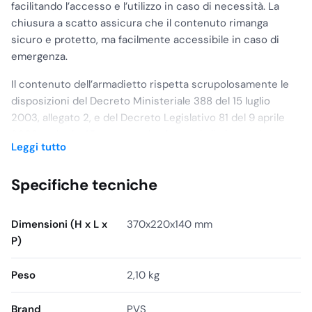
facilitando l’accesso e l’utilizzo in caso di necessità. La
chiusura a scatto assicura che il contenuto rimanga
sicuro e protetto, ma facilmente accessibile in caso di
emergenza.
Il contenuto dell’armadietto rispetta scrupolosamente le
disposizioni del Decreto Ministeriale 388 del 15 luglio
2003, allegato 2, e del Decreto Legislativo 81 del 9 aprile
2008, articolo 45, garantendo che tutti gli elementi
Leggi tutto
essenziali per il primo soccorso siano presenti e adeguati
per aziende o unità produttive che impiegano fino a due
Specifiche tecniche
lavoratori e che non rientrano nel gruppo A, come definito
dalla normativa italiana in materia di sicurezza sul lavoro.
L’articolo 2, punto 5, del DM 388/2003 specifica inoltre
Dimensioni (H x L x
370x220x140 mm
che il kit di primo soccorso deve essere fornito ai
P)
lavoratori che svolgono attività in luoghi diversi dalla sede
aziendale o unità produttiva, evidenziando l’importanza di
Peso
2,10 kg
garantire sicurezza e assistenza immediata anche fuori
dalla consueta area di lavoro. Questo armadietto
Brand
PVS