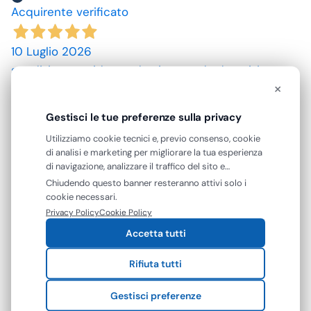
Acquirente verificato
10 Luglio 2026
spedizione rapida, prodotti come da descrizione,
×
grazie. prezzi convenienti.
Gestisci le tue preferenze sulla privacy
Acquirente verificato
Utilizziamo cookie tecnici e, previo consenso, cookie
di analisi e marketing per migliorare la tua esperienza
09 Luglio 2026
di navigazione, analizzare il traffico del sito e
ottimo prodotto.
mostrarti contenuti e pubblicità personalizzati. Puoi
Chiudendo questo banner resteranno attivi solo i
accettare tutti i cookie oppure gestire le tue
cookie necessari.
preferenze. Puoi modificare o revocare il consenso in
Acquirente verificato
Privacy Policy
Cookie Policy
qualsiasi momento.
Accetta tutti
25 Giugno 2026
Rifiuta tutti
Mi aspettavo degli asciugamani più grandi e più
assorbenti. Però non male se si potesse avere le
Gestisci preferenze
caratteristiche sopra descritte sarebbe top