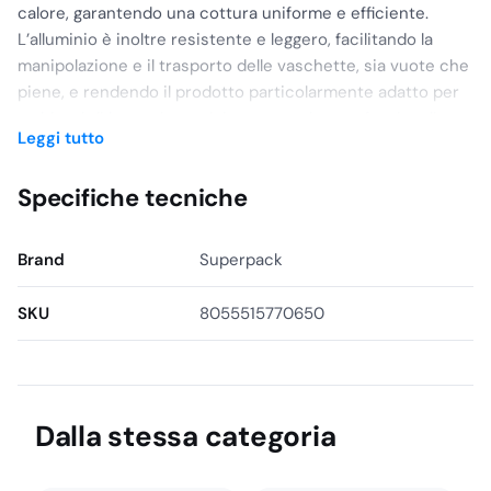
calore, garantendo una cottura uniforme e efficiente.
L’alluminio è inoltre resistente e leggero, facilitando la
manipolazione e il trasporto delle vaschette, sia vuote che
piene, e rendendo il prodotto particolarmente adatto per
ambienti di lavoro intensivi come cucine professionali e
Leggi tutto
linee di assemblaggio per cibi pronti.
Il “bordo L” di queste vaschette è una caratteristica
Specifiche tecniche
importante che aumenta la loro durabilità e resistenza
strutturale. Questo bordo rinforzato è leggermente rialzato
Brand
Superpack
per contenere meglio il cibo e prevenire fuoriuscite
durante il trasporto. Inoltre, il design del bordo aiuta
SKU
8055515770650
nell’impilamento delle vaschette, ottimizzando lo spazio di
stoccaggio e facilitando il trasporto in sicurezza.
Queste vaschette sono ideali per una serie di applicazioni
commerciali, inclusi eventi, funzioni aziendali, e servizi di
Dalla stessa categoria
catering che richiedono la distribuzione efficiente di cibi
pronti. La loro capacità di contenere quattro porzioni le