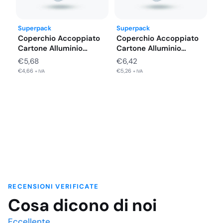
Superpack
Superpack
Coperchio Accoppiato
Coperchio Accoppiato
Cartone Alluminio
Cartone Alluminio
Vaschette 4 Porzioni
Vaschette 2 Porzioni
€
5,68
€
6,42
225X175…
Alto…
€
4,66
€
5,26
+ IVA
+ IVA
RECENSIONI VERIFICATE
Cosa dicono di noi
Eccellente