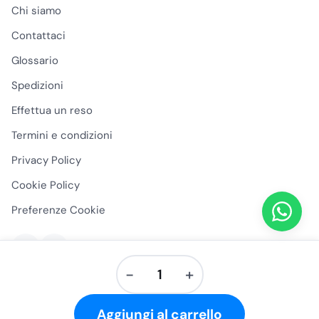
Chi siamo
Contattaci
Glossario
Spedizioni
Effettua un reso
Termini e condizioni
Privacy Policy
Cookie Policy
Preferenze Cookie
−
+
Vaschette
Alluminio
© 2026 Ge.ven.it Online S.r.l. — P.IVA 05340230753 — V. Vicinale
Aggiungi al carrello