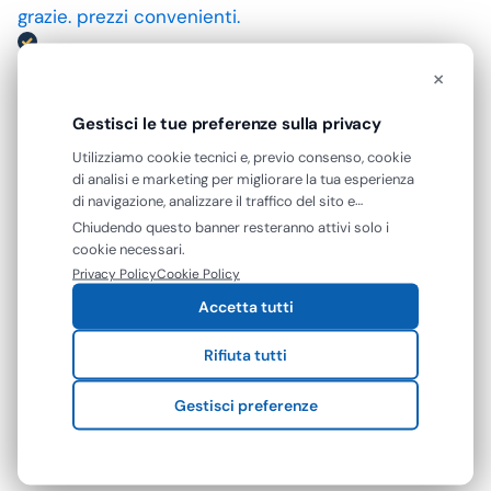
grazie. prezzi convenienti.
Acquirente verificato
×
Gestisci le tue preferenze sulla privacy
09 Luglio 2026
ottimo prodotto.
Utilizziamo cookie tecnici e, previo consenso, cookie
di analisi e marketing per migliorare la tua esperienza
di navigazione, analizzare il traffico del sito e
Acquirente verificato
mostrarti contenuti e pubblicità personalizzati. Puoi
Chiudendo questo banner resteranno attivi solo i
accettare tutti i cookie oppure gestire le tue
cookie necessari.
preferenze. Puoi modificare o revocare il consenso in
25 Giugno 2026
Privacy Policy
Cookie Policy
qualsiasi momento.
Mi aspettavo degli asciugamani più grandi e più
Accetta tutti
assorbenti. Però non male se si potesse avere le
Rifiuta tutti
caratteristiche sopra descritte sarebbe top
Gestisci preferenze
Acquirente verificato
18 Giugno 2026