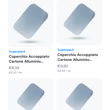
rende particolarmente utili per preparare pasti familiari o
per eventi dove si servono grandi quantità di cibo. La
natura monouso delle vaschette contribuisce inoltre a un
servizio più igienico e meno laborioso, poiché elimina la
necessità di pulizia dopo l’uso.
Idoneo con Coperchio: SP.COPR51L
Superpack
Superpack
Coperchio Accoppiato
Coperchio Accoppiato
Cartone Alluminio
Cartone Alluminio
Vaschette 6 Porzioni
€
5,60
Vaschette 8 Porzioni
€
6,34
316X216…
321X263…
€
4,59
+ IVA
€
5,20
+ IVA