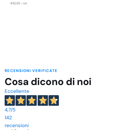
gli standard di sicurezza e affidabilità richiesti, offrendo
€
10,05
+ IVA
agli utenti un dispositivo di alta qualità per la gestione della
salute.
RECENSIONI VERIFICATE
Cosa dicono di noi
Eccellente
4,7
/5
142
recensioni