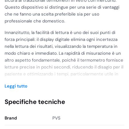
sicura ai tradizionali termometri in vetro con mercurio.
Questo dispositivo si distingue per una serie di vantaggi
che ne fanno una scelta preferibile sia per uso
professionale che domestico.
Innanzitutto, la facilità di lettura è uno dei suoi punti di
forza principali: il display digitale elimina ogni incertezza
nella lettura dei risultati, visualizzando la temperatura in
modo chiaro e immediato. La rapidità di misurazione è un
altro aspetto fondamentale, poiché il termometro fornisce
letture precise in pochi secondi, riducendo il disagio per il
paziente e ottimizzando i tempi, particolarmente utile in
ambienti clinici o quando si misura la temperatura a
Leggi tutto
bambini o neonati.
La precisione e l’affidabilità della misurazione sono
Specifiche tecniche
garantite dalla tecnologia digitale avanzata, che assicura
letture consistenti e ripetibili, eliminando il rischio di
Brand
PVS
errori legati alla lettura manuale. Questa caratteristica è
essenziale per il monitoraggio della febbre e delle