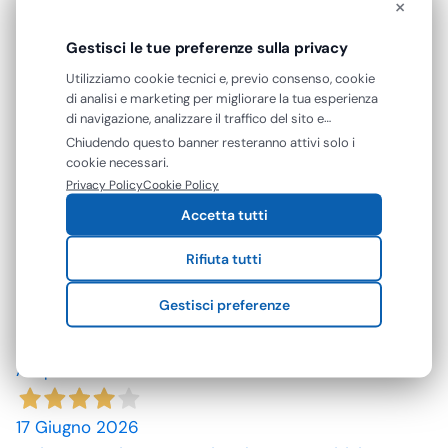
×
ottimo prodotto.
Gestisci le tue preferenze sulla privacy
Acquirente verificato
Utilizziamo cookie tecnici e, previo consenso, cookie
di analisi e marketing per migliorare la tua esperienza
25 Giugno 2026
di navigazione, analizzare il traffico del sito e
mostrarti contenuti e pubblicità personalizzati. Puoi
Mi aspettavo degli asciugamani più grandi e più
Chiudendo questo banner resteranno attivi solo i
accettare tutti i cookie oppure gestire le tue
cookie necessari.
assorbenti. Però non male se si potesse avere le
preferenze. Puoi modificare o revocare il consenso in
Privacy Policy
Cookie Policy
caratteristiche sopra descritte sarebbe top
qualsiasi momento.
Accetta tutti
Acquirente verificato
Rifiuta tutti
18 Giugno 2026
Gestisci preferenze
tutto come descritto. Consegna velocissima.
Acquirente verificato
17 Giugno 2026