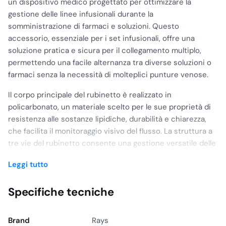
un dispositivo medico progettato per ottimizzare la
gestione delle linee infusionali durante la
somministrazione di farmaci e soluzioni. Questo
accessorio, essenziale per i set infusionali, offre una
soluzione pratica e sicura per il collegamento multiplo,
permettendo una facile alternanza tra diverse soluzioni o
farmaci senza la necessità di molteplici punture venose.
Il corpo principale del rubinetto è realizzato in
policarbonato, un materiale scelto per le sue proprietà di
resistenza alle sostanze lipidiche, durabilità e chiarezza,
che facilita il monitoraggio visivo del flusso. La struttura a
tre vie del rubinetto consente una gestione versatile delle
linee infusionali, con raccordi luer lock femmina che
Leggi tutto
garantiscono connessioni sicure e prive di perdite con
altri dispositivi medici.
Specifiche tecniche
Ogni via del rubinetto è equipaggiata con cappucci in
ABS
per i raccordi luer lock femmina, fornendo una protezione
Brand
Rays
aggiuntiva quando non in uso e mantenendo la sterilità del