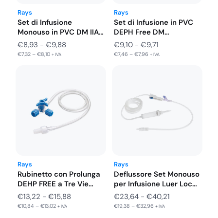
del paziente.
Rays
Rays
Set di Infusione
Set di Infusione in PVC
Misure disponibili: 10CM – 25CM – 50CM – 80CM.
Monouso in PVC DM IIA…
DEPH Free DM…
Fascia
Fascia
€
8,93
-
€
9,88
€
9,10
-
€
9,71
€
7,32
–
€
8,10
€
7,46
–
€
7,96
di
di
+ IVA
+ IVA
prezzo:
prezzo:
da
da
€8,93
€9,10
a
a
€9,88
€9,71
Rays
Rays
Rubinetto con Prolunga
Deflussore Set Monouso
DEHP FREE a Tre Vie…
per Infusione Luer Lock
Girevole…
Fascia
Fascia
€
13,22
-
€
15,88
€
23,64
-
€
40,21
€
10,84
–
€
13,02
€
19,38
–
€
32,96
di
di
+ IVA
+ IVA