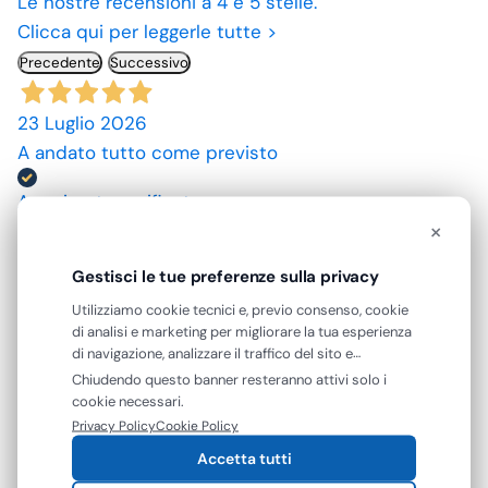
Le nostre recensioni a 4 e 5 stelle.
Clicca qui per leggerle tutte >
Precedente
Successivo
23 Luglio 2026
A andato tutto come previsto
Acquirente verificato
×
10 Luglio 2026
Gestisci le tue preferenze sulla privacy
spedizione rapida, prodotti come da descrizione,
Utilizziamo cookie tecnici e, previo consenso, cookie
grazie. prezzi convenienti.
di analisi e marketing per migliorare la tua esperienza
di navigazione, analizzare il traffico del sito e
Acquirente verificato
mostrarti contenuti e pubblicità personalizzati. Puoi
Chiudendo questo banner resteranno attivi solo i
accettare tutti i cookie oppure gestire le tue
cookie necessari.
preferenze. Puoi modificare o revocare il consenso in
Privacy Policy
Cookie Policy
09 Luglio 2026
qualsiasi momento.
Accetta tutti
ottimo prodotto.