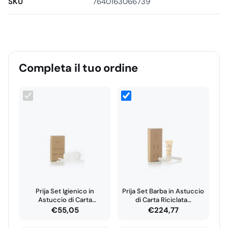
SKU
7640163066739
offre una soluzione ecologica e conveniente per le
esigenze di pulizia e cura personale.
Completa il tuo ordine
Prija Set Igienico in
Prija Set Barba in Astuccio
Astuccio di Carta
di Carta Riciclata…
Riciclata…
€
55,05
€
224,77