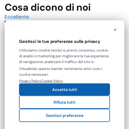
Cosa dicono di noi
Eccellente
×
4,7
/5
Gestisci le tue preferenze sulla privacy
142
recensioni
Utilizziamo cookie tecnici e, previo consenso, cookie
di analisi e marketing per migliorare la tua esperienza
di navigazione, analizzare il traffico del sito e
Le nostre recensioni a 4 e 5 stelle.
mostrarti contenuti e pubblicità personalizzati. Puoi
Chiudendo questo banner resteranno attivi solo i
accettare tutti i cookie oppure gestire le tue
Clicca qui per leggerle tutte >
cookie necessari.
preferenze. Puoi modificare o revocare il consenso in
Privacy Policy
Cookie Policy
Precedente
Successivo
qualsiasi momento.
Accetta tutti
23 Luglio 2026
Rifiuta tutti
A andato tutto come previsto
Gestisci preferenze
Acquirente verificato