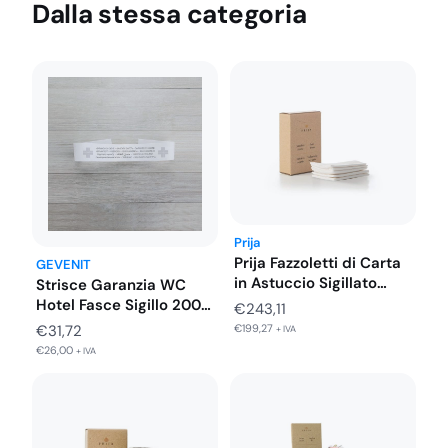
Dalla stessa categoria
Prija
Prija Fazzoletti di Carta
GEVENIT
in Astuccio Sigillato
Strisce Garanzia WC
300…
Hotel Fasce Sigillo 2000
€
243,11
Pezzi
€
199,27
€
31,72
+ IVA
€
26,00
+ IVA