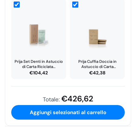
Prija Set Denti in Astuccio
Prija Cuffia Doccia in
di Carta Riciclata…
Astuccio di Carta
Riciclata…
€
104,42
€
42,38
€
426,62
Totale:
Aggiungi selezionati al carrello