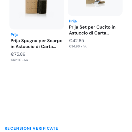
Prija
Prija Set per Cucito in
Astuccio di Carta…
Prija
€
42,65
Prija Spugna per Scarpe
in Astuccio di Carta…
€
34,96
+ IVA
€
75,89
€
62,20
+ IVA
RECENSIONI VERIFICATE