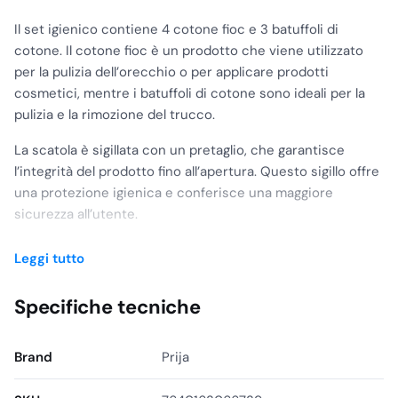
Il set igienico contiene 4 cotone fioc e 3 batuffoli di
cotone. Il cotone fioc è un prodotto che viene utilizzato
per la pulizia dell’orecchio o per applicare prodotti
cosmetici, mentre i batuffoli di cotone sono ideali per la
pulizia e la rimozione del trucco.
La scatola è sigillata con un pretaglio, che garantisce
l’integrità del prodotto fino all’apertura. Questo sigillo offre
una protezione igienica e conferisce una maggiore
sicurezza all’utente.
Il set igienico è pensato per essere comodo da
Leggi tutto
trasportare e utilizzare, grazie alle dimensioni compatte
della scatola. La carta riciclata utilizzata per la confezione
Specifiche tecniche
è una scelta eco-friendly, che contribuisce a ridurre
l’impatto ambientale dei rifiuti di plastica.
Brand
Prija
In sintesi, il Prija Set Igienico in Astuccio di Carta Riciclata
Sigillato con Pretaglio è un prodotto igienico e pratico, che