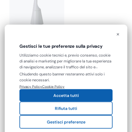
×
Mar Plast
Gestisci le tue preferenze sulla privacy
Porta Scopino WC per
Bagno da Pavimento in…
Utilizziamo cookie tecnici e, previo consenso, cookie
di analisi e marketing per migliorare la tua esperienza
€
23,35
di navigazione, analizzare il traffico del sito e
€
19,14
+ IVA
mostrarti contenuti e pubblicità personalizzati. Puoi
Chiudendo questo banner resteranno attivi solo i
accettare tutti i cookie oppure gestire le tue
cookie necessari.
preferenze. Puoi modificare o revocare il consenso in
Privacy Policy
Cookie Policy
qualsiasi momento.
Accetta tutti
Rifiuta tutti
Gestisci preferenze