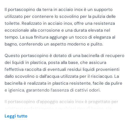
Il portascopino da terra in acciaio inox è un supporto
utilizzato per contenere lo scovolino per la pulizia delle
toilette. Realizzato in acciaio inox, offre una resistenza
eccezionale alla corrosione e una durata elevata nel
tempo. La sua finitura aggiunge un tocco di eleganza al
bagno, conferendo un aspetto moderno e pulito.
Questo portascopino è dotato di una bacinella di recupero
dei liquidi in plastica, posta alla base, che assicura
l’effettiva raccolta di eventuali residui liquidi provenienti
dallo scovolino o dall’acqua utilizzata per il risciacquo. La
bacinella è realizzata in plastica resistente, facile da pulire
e igienica, garantendo l’assenza di cattivi odori.
Il portascopino d’appoggio acciaio inox è progettato per
adattarsi perfettamente a qualsiasi tipo di bagno, sia
domestico che pubblico. La sua forma e dimensione lo
Leggi tutto
rendono comodo da utilizzare e facile da riporre,