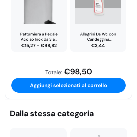
€15,30
€75,64
Pattumiera a Pedale
Allegrini Ds Wc con
Acciao Inox da 3 a…
Candeggina
Disincrostante 750 Ml
Fascia
€
15,27
-
€
98,82
€
3,44
di
prezzo:
da
€
98,50
Totale:
€15,27
a
Aggiungi selezionati al carrello
€98,82
Dalla stessa categoria