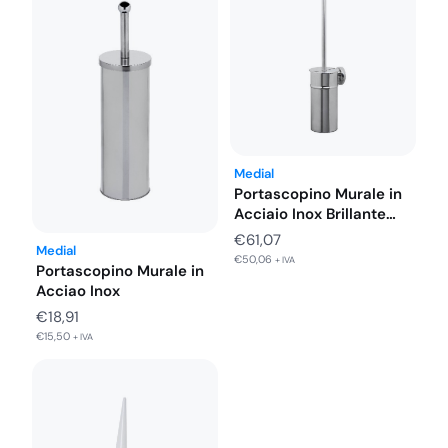
Medial
Portascopino Murale in
Acciaio Inox Brillante
Modello Bella
€
61,07
Medial
€
50,06
+ IVA
Portascopino Murale in
Acciao Inox
€
18,91
€
15,50
+ IVA