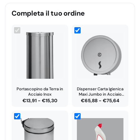
Completa il tuo ordine
Portascopino da Terra in
Dispenser Carta Igienica
Acciaio Inox
Maxi Jumbo in Acciaio
Inox
Fascia
Fascia
€
13,91
-
€
15,30
€
65,88
-
€
75,64
di
di
prezzo:
prezzo:
da
da
€13,91
€65,88
a
a