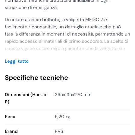
normativa ma anche praticità e affidabilità in ogni
situazione di emergenza.
Di colore arancio brillante, la valigetta MEDIC 2 è
facilmente riconoscibile, un dettaglio cruciale che può
fare la differenza in momenti di necessità, permettendo un
rapido accesso ai materiali di primo soccorso. La scelta di
questo vivace colore mira a garantire che la valigetta sia
immediatamente visibile anche in condizioni di scarsa
Leggi tutto
illuminazione o in ambienti particolarmente affollati.
La valigetta è dotata di un pratico supporto per il fissaggio
Specifiche tecniche
a parete, che consente di mantenere il kit di pronto
soccorso in una posizione ben visibile e raggiungibile,
Dimensioni (H x L x
395x135x270 mm
ottimizzando gli spazi e assicurando che il kit sia sempre al
P)
suo posto, pronto per essere utilizzato in caso di
emergenza. La maniglia per il trasporto offre ulteriore
Peso
6,20 kg
versatilità, permettendo di portare il kit con sé in caso di
necessità, anche fuori dall’ambiente lavorativo.
Brand
PVS