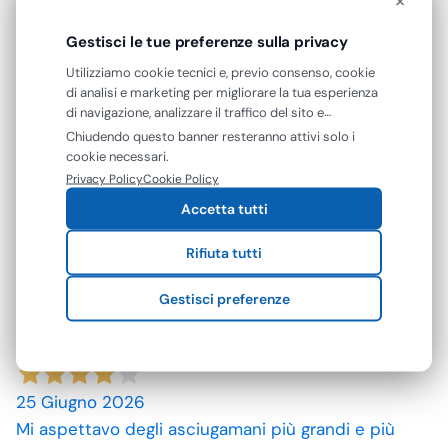
A andato tutto come previsto
Gestisci le tue preferenze sulla privacy
Acquirente verificato
Utilizziamo cookie tecnici e, previo consenso, cookie
di analisi e marketing per migliorare la tua esperienza
di navigazione, analizzare il traffico del sito e
10 Luglio 2026
mostrarti contenuti e pubblicità personalizzati. Puoi
Chiudendo questo banner resteranno attivi solo i
spedizione rapida, prodotti come da descrizione,
accettare tutti i cookie oppure gestire le tue
cookie necessari.
grazie. prezzi convenienti.
preferenze. Puoi modificare o revocare il consenso in
Privacy Policy
Cookie Policy
qualsiasi momento.
Accetta tutti
Acquirente verificato
Rifiuta tutti
09 Luglio 2026
Gestisci preferenze
ottimo prodotto.
Acquirente verificato
25 Giugno 2026
Mi aspettavo degli asciugamani più grandi e più