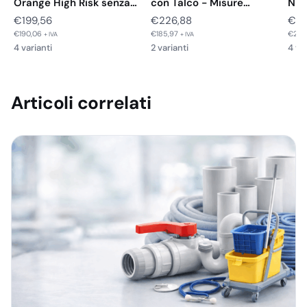
Orange High Risk senza…
con Talco - Misure…
Nitr
Tag
€
199,56
€
226,88
€
21
€
190,06
€
185,97
€
200
+ IVA
+ IVA
4 varianti
2 varianti
4 var
Articoli correlati