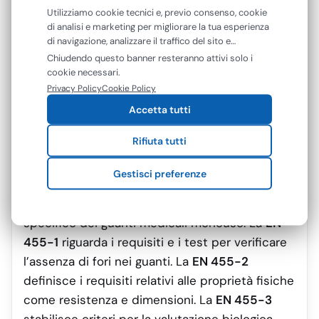
Individuale (DPI)
e valuta la resistenza del
Utilizziamo cookie tecnici e, previo consenso, cookie
di analisi e marketing per migliorare la tua esperienza
guanto a sostanze chimiche, microrganismi o
di navigazione, analizzare il traffico del sito e
contaminanti pericolosi. In molti casi, alcuni
mostrarti contenuti e pubblicità personalizzati. Puoi
Chiudendo questo banner resteranno attivi solo i
guanti possono essere certificati secondo
accettare tutti i cookie oppure gestire le tue
cookie necessari.
preferenze. Puoi modificare o revocare il consenso in
entrambe le norme, offrendo quindi sia
Privacy Policy
Cookie Policy
qualsiasi momento.
protezione sanitaria sia protezione
Accetta tutti
professionale.
Rifiuta tutti
Quali sono le 4 parti della norma EN 455?
Gestisci preferenze
La norma
EN 455
è suddivisa in quattro parti
principali, ognuna dedicata a un aspetto
specifico dei guanti medicali monouso. La
EN
455-1
riguarda i requisiti e i test per verificare
l’assenza di fori nei guanti. La
EN 455-2
definisce i requisiti relativi alle proprietà fisiche
come resistenza e dimensioni. La
EN 455-3
stabilisce criteri per la valutazione biologica,