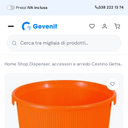
338 222 13 74
Prezzi
IVA inclusa
Cerca tra migliaia di prodotti...
Home
Shop
Dispenser, accessori e arredo
Cestino Gettacarte in Plastica da Ufficio Multicolore 24 Pezzi
/
/
/