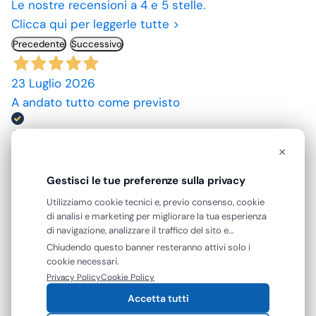
Le nostre recensioni a 4 e 5 stelle.
Clicca qui per leggerle tutte >
Precedente
Successivo
23 Luglio 2026
A andato tutto come previsto
Acquirente verificato
×
10 Luglio 2026
Gestisci le tue preferenze sulla privacy
spedizione rapida, prodotti come da descrizione,
Utilizziamo cookie tecnici e, previo consenso, cookie
grazie. prezzi convenienti.
di analisi e marketing per migliorare la tua esperienza
di navigazione, analizzare il traffico del sito e
Acquirente verificato
mostrarti contenuti e pubblicità personalizzati. Puoi
Chiudendo questo banner resteranno attivi solo i
accettare tutti i cookie oppure gestire le tue
cookie necessari.
preferenze. Puoi modificare o revocare il consenso in
Privacy Policy
Cookie Policy
09 Luglio 2026
qualsiasi momento.
Accetta tutti
ottimo prodotto.