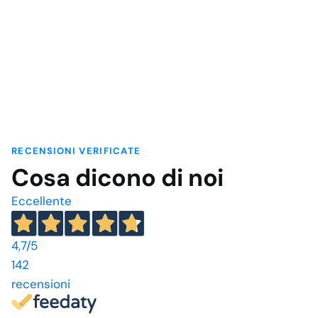
originale
attuale
era:
è:
€340,68.
€272,54.
RECENSIONI VERIFICATE
Cosa dicono di noi
Eccellente
4,7
/5
142
recensioni