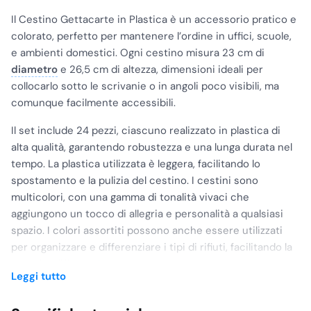
Il Cestino Gettacarte in Plastica è un accessorio pratico e
colorato, perfetto per mantenere l’ordine in uffici, scuole,
e ambienti domestici. Ogni cestino misura 23 cm di
diametro
e 26,5 cm di altezza, dimensioni ideali per
collocarlo sotto le scrivanie o in angoli poco visibili, ma
comunque facilmente accessibili.
Il set include 24 pezzi, ciascuno realizzato in plastica di
alta qualità, garantendo robustezza e una lunga durata nel
tempo. La plastica utilizzata è leggera, facilitando lo
spostamento e la pulizia del cestino. I cestini sono
multicolori, con una gamma di tonalità vivaci che
aggiungono un tocco di allegria e personalità a qualsiasi
spazio. I colori assortiti possono anche essere utilizzati
per organizzare e differenziare i tipi di rifiuti, facilitando la
raccolta differenziata.
Leggi tutto
Il design del cestino è semplice ma funzionale, con bordi
lisci e arrotondati per evitare graffi e lesioni. La base ampia