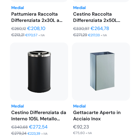
Medial
Medial
Pattumiera Raccolta
Cestino Raccolta
Differenziata 2x30L a
Differenziata 2x50L
Pedale, Inox Satinato…
Metallo Verniciato
Il
Il
Il
Il
€
208,10
€
264,78
€
260,12
€
330,97
Coperchio Inox…
€
213,21
€
271,29
prezzo
prezzo
prezzo
prezzo
€
170,57
€
217,03
+ IVA
+ IVA
originale
attuale
originale
attuale
era:
è:
era:
è:
€260,12.
€208,10.
€330,97.
€264,78.
Medial
Medial
Cestino Differenziata da
Gettacarte Aperto in
Interno 105L Metallo
Acciaio Inox
Verniciato e…
Il
Il
€
272,54
€
92,23
€
340,68
€
279,24
€
75,60
prezzo
prezzo
€
223,39
+ IVA
+ IVA