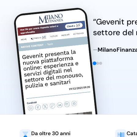
“Gevenit pre
settore del 
MilanoFinanza
—
Da oltre 30 anni
Cat