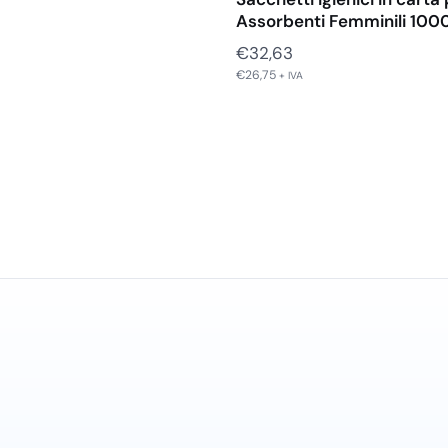
Assorbenti Femminili 100
€
32,63
€
26,75
+ IVA