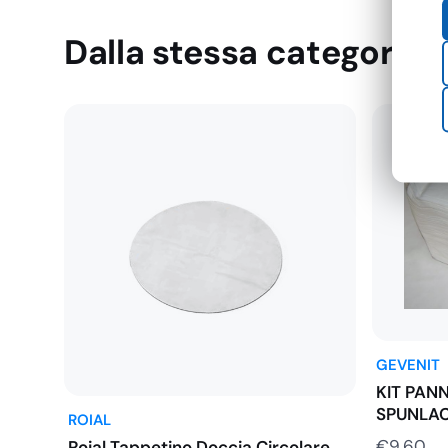
Dalla stessa categoria
GEVENIT
KIT PAN
SPUNLAC
ROIAL
€
9,60
Roial Tappetino Doccia Circolare