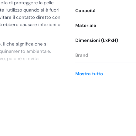
ella di proteggere la pelle
e l’utilizzo quando si è fuori
Capacità
vitare il contatto diretto con
otrebbero causare infezioni o
Materiale
Dimensioni (LxPxH)
 il che significa che si
quinamento ambientale.
Brand
o, poiché si evita
SKU
Mostra tutto
 garantisce una buona
 standard e l’adattabilità a
iversale.
nità assicura una quantità
gato di tempo, garantendo
tà di un nuovo acquisto