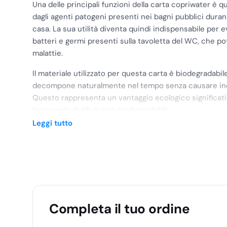
Una delle principali funzioni della carta copriwater è qu
dagli agenti patogeni presenti nei bagni pubblici durant
casa. La sua utilità diventa quindi indispensabile per e
batteri e germi presenti sulla tavoletta del WC, che p
malattie.
Il materiale utilizzato per questa carta è biodegradabile,
decompone naturalmente nel tempo senza causare in
Questo rappresenta un vantaggio ecologico significativ
l’accumulo di rifiuti non biodegradabili.
Leggi tutto
La carta copriwater ha uno spessore di 18 gr/m2, che
resistenza e durata del prodotto. Inoltre, il suo formato
qualsiasi tipo di WC la rendono adatta ad un utilizzo un
Il fatto che venga venduta in una confezione da 200 u
sufficiente di carta copriwater per un periodo prolun
così la continuità dell’utilizzo e impedendo la necessi
Completa il tuo ordine
frequente.