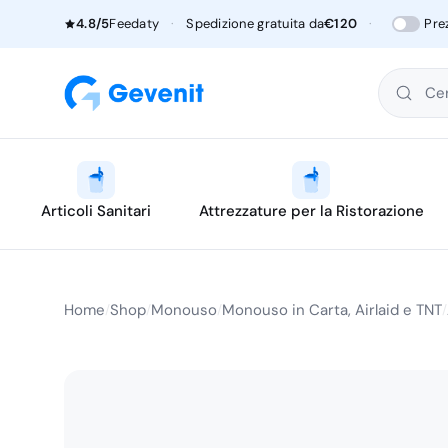
4.8/5
Feedaty
·
Spedizione gratuita da
€120
·
Pre
Cer
Articoli Sanitari
Attrezzature per la Ristorazione
Home
Shop
Monouso
Monouso in Carta, Airlaid e TNT
/
/
/
/