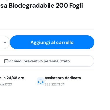
osa Biodegradabile 200 Fogli
+
Aggiungi al carrello
r
Richiedi preventivo personalizzato
o in 24/48 ore
Assistenza dedicata
 da €120
338 222 13 74
abile