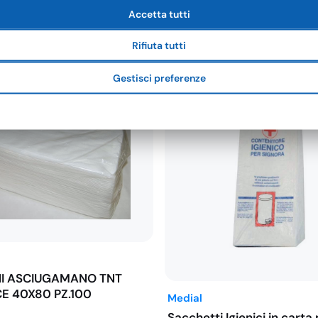
€78,74
Accetta tutti
Rifiuta tutti
Gestisci preferenze
NI ASCIUGAMANO TNT
E 40X80 PZ.100
Medial
Sacchetti Igienici in carta