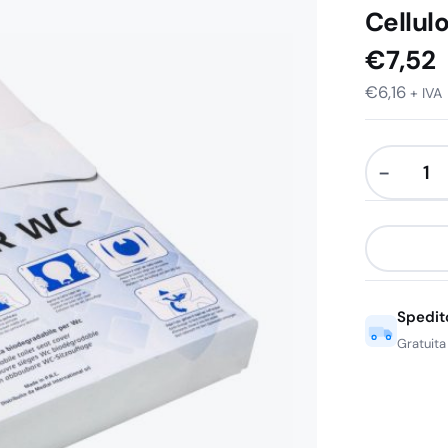
Cellul
€
7,52
€
6,16
+ IVA
−
Carta
Copriwate
in
Ovatta
di
Spedit
Pura
Cellulosa
Gratuita
Biodegrad
200
Fogli