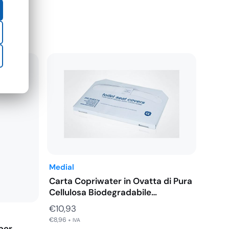
€26,67
Medial
Carta Copriwater in Ovatta di Pura
Cellulosa Biodegradabile…
€
10,93
€
8,96
+ IVA
 per