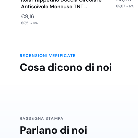
Antiscivolo Monouso TNT
€
7,87
+ IVA
Solarium…
€
9,16
€
7,51
+ IVA
RECENSIONI VERIFICATE
Cosa dicono di noi
RASSEGNA STAMPA
Parlano di noi