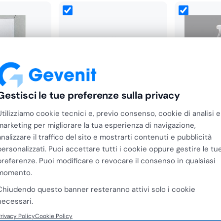
18 gr/m2 è un prodotto
tteri e dai germi durante
ie alle sue caratteristiche di
asi tipo di WC. Inoltre, il
la sua confezione da 200
ntità sufficiente di carta
+
+
Gestisci le tue preferenze sulla privacy
Utilizziamo cookie tecnici e, previo consenso, cookie di analisi e
i Sapone in
Dispenser di Carta
Alleg
marketing per migliorare la tua esperienza di navigazione,
Satinato da…
Copriwater in Acciaio Inox
Detergent
analizzare il traffico del sito e mostrarti contenuti e pubblicità
per Supe
Fascia
-
€
78,74
€
63,68
€
5,8
personalizzati. Puoi accettare tutti i cookie oppure gestire le tu
di
preferenze. Puoi modificare o revocare il consenso in qualsiasi
prezzo:
momento.
da
Chiudendo questo banner resteranno attivi solo i cookie
€60,39
necessari.
a
rivacy Policy
Cookie Policy