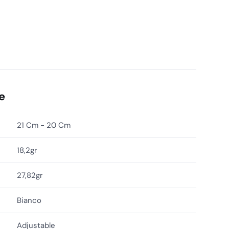
Altezze
quantità
e
21 Cm - 20 Cm
18,2gr
27,82gr
Bianco
Adjustable