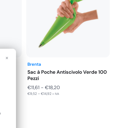
×
Brenta
er con
Sac à Poche Antiscivolo Verde 100
t…
Pezzi
Fascia
€
11,61
-
€
18,20
€
9,52
–
€
14,92
di
+ IVA
prezzo:
da
e
€11,61
a