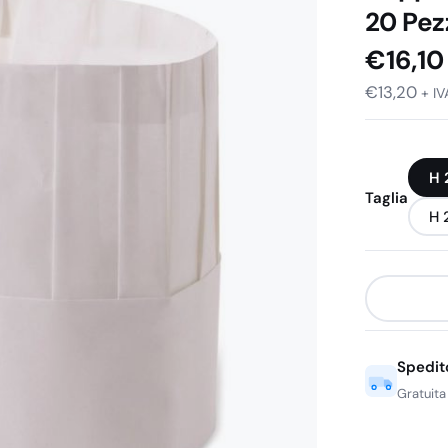
20 Pez
€
16,10
€
13,20
+ IV
Svuo
H 
Taglia
H 
Spedit
Gratuita