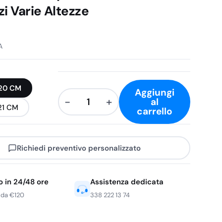
zi Varie Altezze
A
ta
20 CM
Aggiungi
−
+
al
Cappello
21 CM
carrello
Chef
Aperto
Bianco
Richiedi preventivo personalizzato
in
Carta
o in 24/48 ore
Assistenza dedicata
20
 da €120
338 222 13 74
Pezzi
Varie