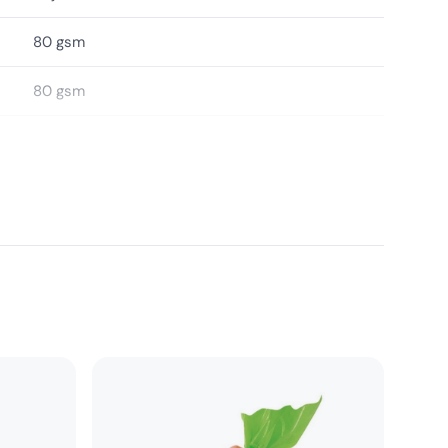
80 gsm
80 gsm
Brenta
H 20 CM, H 21 CM
8000697027016