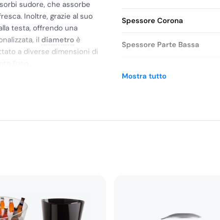
ssorbi sudore, che assorbe
resca. Inoltre, grazie al suo
Spessore Corona
alla testa, offrendo una
nalizzata, il
diametro
è
Spessore Parte Bassa
ttato a diverse dimensioni di
nte l’uso.
Brand
Mostra tutto
la sua eccellente capacità di
Taglia
ttura in carta e alla fascia
à e la traspira all’esterno,
SKU
nche durante le lunghe
perta è un prodotto ideale per
eggera, comoda ed efficiente
lavoro.