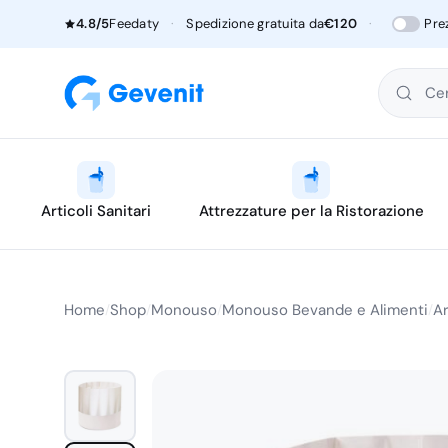
4.8/5
Feedaty
·
Spedizione gratuita da
€120
·
Pre
Cer
Articoli Sanitari
Attrezzature per la Ristorazione
Home
Shop
Monouso
Monouso Bevande e Alimenti
Ar
/
/
/
/