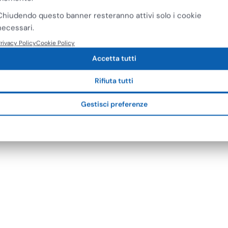
€8,64
Chiudendo questo banner resteranno attivi solo i cookie
necessari.
rivacy Policy
Cookie Policy
Accetta tutti
Rifiuta tutti
Gestisci preferenze