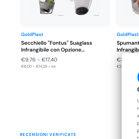
GoldPlast
GoldPlast
Secchiello "Fontus" Suaglass
Spumanti
Infrangibile con Opzione
Infrangi
Salvagoccia 180x265…
Fascia
€
9,76
-
€
17,40
€
31,94
€
8,00
–
€
14,26
€
26,18
di
+ IVA
+ IVA
prezzo:
da
€9,76
a
€17,40
RECENSIONI VERIFICATE