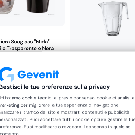
era Suaglass "Mida"
bile Trasparente o Nera
GoldPlast
Caraffa Infrangibile Summ
Opzione Coperchio 2,25 L
Gestisci le tue preferenze sulla privacy
Fascia
€
7,12
-
€
8,64
Utilizziamo cookie tecnici e, previo consenso, cookie di analisi e
€
5,84
–
€
7,08
di
+ IVA
marketing per migliorare la tua esperienza di navigazione,
prezzo:
analizzare il traffico del sito e mostrarti contenuti e pubblicità
da
personalizzati. Puoi accettare tutti i cookie oppure gestire le tu
€7,12
preferenze. Puoi modificare o revocare il consenso in qualsiasi
a
momento.