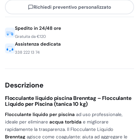
Richiedi preventivo personalizzato
era:
è:
€31,99.
€25,59.
Spedito in 24/48 ore
Gratuita da €120
Assistenza dedicata
338 222 13 74
Descrizione
Flocculante liquido piscina Brenntag – Flocculante
Liquido per Piscina (tanica 10 kg)
Flocculante liquido per piscina
ad uso professionale,
ideale per eliminare
acqua torbida
e migliorare
rapidamente la trasparenza. Il Flocculante Liquido
Brenntag
agisce come coagulante: aiuta ad aggregare le