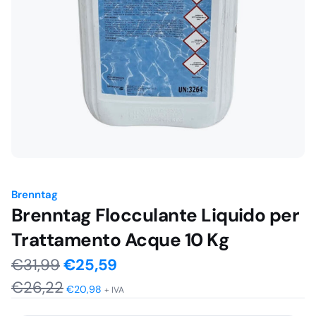
Brenntag
Brenntag Flocculante Liquido per
Trattamento Acque 10 Kg
Il
Il
€
31,99
€
25,59
€
26,22
prezzo
prezzo
€
20,98
+ IVA
originale
attuale