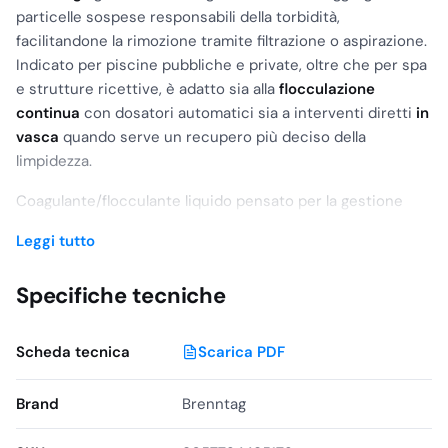
particelle sospese responsabili della torbidità,
facilitandone la rimozione tramite filtrazione o aspirazione.
Indicato per piscine pubbliche e private, oltre che per spa
e strutture ricettive, è adatto sia alla
flocculazione
continua
con dosatori automatici sia a interventi diretti
in
vasca
quando serve un recupero più deciso della
limpidezza.
Coagulante/flocculante liquido pensato per la gestione
della torbidità e il miglioramento estetico dell’acqua.
Leggi tutto
Favorisce una
filtrazione più efficiente
e contribuisce a
mantenere l’impianto più pulito riducendo l’accumulo di
Specifiche tecniche
impurità nei filtri.
Ambiti di utilizzo
Scheda tecnica
Scarica PDF
Piscine
private
e
pubbliche
Brand
Hotel, strutture ricettive e impianti sportivi
Brenntag
Spa, centri benessere