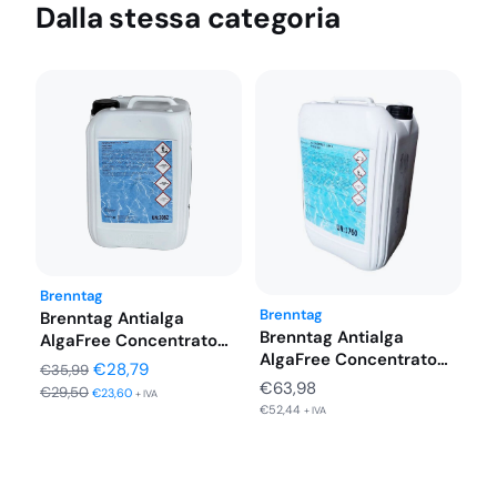
Dalla stessa categoria
Brenntag
Brenntag
Brenntag Antialga
Brenntag Antialga
AlgaFree Concentrato
AlgaFree Concentrato
Non Schiumogeno 10 Kg
Il
Il
€
28,79
€
35,99
Non Schiumogeno
€
63,98
€
29,50
prezzo
prezzo
€
23,60
+ IVA
Tanica 25…
€
52,44
+ IVA
originale
attuale
era:
è:
€35,99.
€28,79.