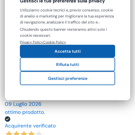
Gestisci le tue preferenze sulla privacy
Precedente
Successivo
Utilizziamo cookie tecnici e, previo consenso, cookie
di analisi e marketing per migliorare la tua esperienza
23 Luglio 2026
di navigazione, analizzare il traffico del sito e
A andato tutto come previsto
mostrarti contenuti e pubblicità personalizzati. Puoi
Chiudendo questo banner resteranno attivi solo i
accettare tutti i cookie oppure gestire le tue
cookie necessari.
Acquirente verificato
preferenze. Puoi modificare o revocare il consenso in
Privacy Policy
Cookie Policy
qualsiasi momento.
Accetta tutti
10 Luglio 2026
Rifiuta tutti
spedizione rapida, prodotti come da descrizione,
grazie. prezzi convenienti.
Gestisci preferenze
Acquirente verificato
09 Luglio 2026
ottimo prodotto.
Acquirente verificato