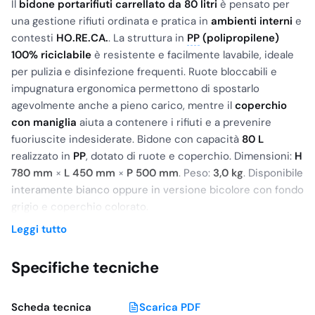
Il
bidone portarifiuti carrellato da 80 litri
è pensato per
una gestione rifiuti ordinata e pratica in
ambienti interni
e
contesti
HO.RE.CA.
. La struttura in
PP
(polipropilene)
100% riciclabile
è resistente e facilmente lavabile, ideale
per pulizia e disinfezione frequenti. Ruote bloccabili e
impugnatura ergonomica permettono di spostarlo
agevolmente anche a pieno carico, mentre il
coperchio
con maniglia
aiuta a contenere i rifiuti e a prevenire
fuoriuscite indesiderate. Bidone con capacità
80 L
realizzato in
PP
, dotato di ruote e coperchio. Dimensioni:
H
780 mm
×
L 450 mm
×
P 500 mm
. Peso:
3,0 kg
. Disponibile
interamente bianco oppure in versione bicolore con fondo
grigio e coperchio colorato.
Leggi tutto
Ambiti di utilizzo
Ambienti interni
e aree di servizio
Specifiche tecniche
Contesti
HO.RE.CA.
(cucine, laboratori, back-of-house)
Uffici e spazi dove serve un bidone capiente e facile da
Scheda tecnica
Scarica PDF