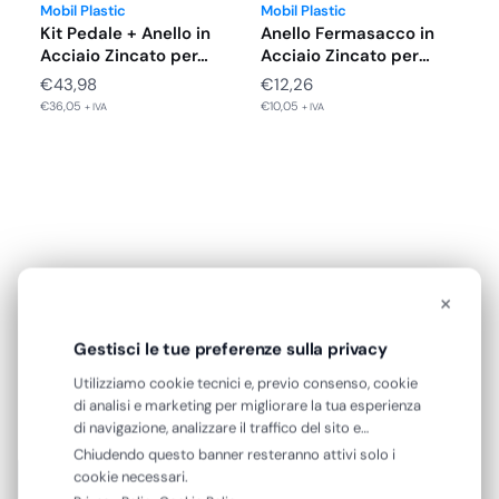
Mobil Plastic
Mobil Plastic
Kit Pedale + Anello in
Anello Fermasacco in
Acciaio Zincato per…
Acciaio Zincato per
Bidone Raccolta…
€
43,98
€
12,26
€
36,05
€
10,05
+ IVA
+ IVA
×
Gestisci le tue preferenze sulla privacy
RECENSIONI VERIFICATE
Utilizziamo cookie tecnici e, previo consenso, cookie
Cosa dicono di noi
di analisi e marketing per migliorare la tua esperienza
di navigazione, analizzare il traffico del sito e
Eccellente
mostrarti contenuti e pubblicità personalizzati. Puoi
Chiudendo questo banner resteranno attivi solo i
accettare tutti i cookie oppure gestire le tue
cookie necessari.
preferenze. Puoi modificare o revocare il consenso in