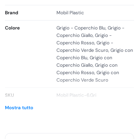
movimentare
Brand
Mobil Plastic
Superfici compatibili
Pavimenti interni: movimentazione facilitata da
ruote
Colore
Grigio - Coperchio Blu, Grigio -
antisdrucciolo bloccabili
Coperchio Giallo, Grigio -
Coperchio Rosso, Grigio -
Caratteristiche principali
Coperchio Verde Scuro, Grigio con
Coperchio Blu, Grigio con
Capacità:
80 litri
Coperchio Giallo, Grigio con
Materiale:
PP (polipropilene) 100% riciclabile
Coperchio Rosso, Grigio con
Ruote Ø 120 mm
antisdrucciolo e
bloccabili
su assale
Coperchio Verde Scuro
zincato
Impugnatura ergonomica
per una movimentazione più
SKU
Mobil Plastic-6.Gri
comoda
Mostra tutto
Agganci esterni
ai quattro angoli per fissaggio del
sacco portarifiuti
Coperchio con maniglia e
apertura regolabile in due
posizioni