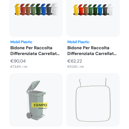
Mobil Plastic
Mobil Plastic
Bidone Per Raccolta
Bidone Per Raccolta
Differenziata Carrellato
Differenziata Carrellato
240 LT in…
120 LT in…
€
90,04
€
62,22
€
73,80
€
51,00
+ IVA
+ IVA