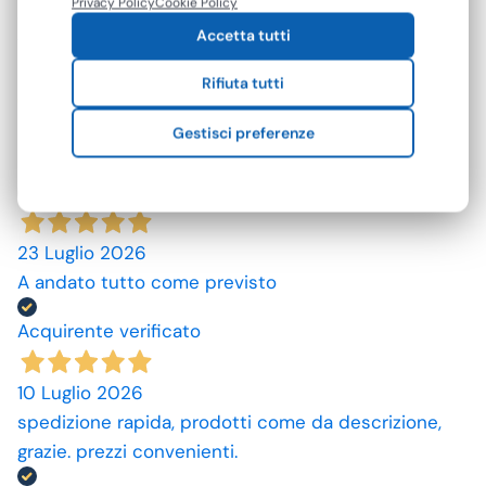
Privacy Policy
Cookie Policy
4,7
/5
qualsiasi momento.
Accetta tutti
142
recensioni
Rifiuta tutti
Le nostre recensioni a 4 e 5 stelle.
Gestisci preferenze
Clicca qui per leggerle tutte >
Precedente
Successivo
23 Luglio 2026
A andato tutto come previsto
Acquirente verificato
10 Luglio 2026
spedizione rapida, prodotti come da descrizione,
grazie. prezzi convenienti.